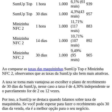
6,1% (61
SumUp Top
1 hora
1.000
939
reais)
4,3%(43
SumUp Top
30 dias
1.000
957
reais)
11,71%
Minizinha
1 hora
1.000
(117
883
NFC 2
reais)
10,71%
Minizinha
14 dias
1.000
(107
892
NFC 2
reais)
9,49%
Minizinha
30 dias
1.000
(95
905
NFC 2
reais)
Ao comparar as
taxas das maquininhas
SumUp Top e Minizinha
NFC 2, observamos que as taxas da SumUp são bem mais atrativas.
A taxa se torna mais vantajosa ao escolher o plano de recebimento
de 30 dias da SumUp, nesse caso a taxa é de 4,30% independente se
o parcelamento for de 2 ou 12 vezes.
Por isso, a SumUp se destaca quando falamos sobre taxa de
maquininha. Se você pode esperar para fazer o recebimento após 30
dias da venda, ela é a melhor opção para o seu negócio.