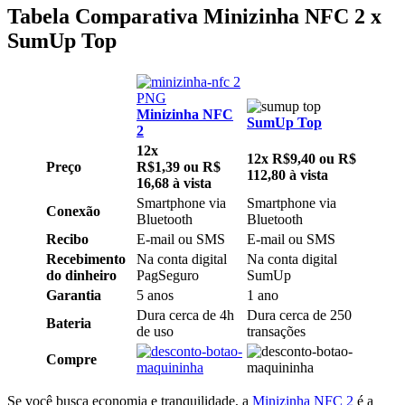
Tabela Comparativa Minizinha NFC 2 x
SumUp Top
Minizinha NFC
SumUp Top
2
12x
12x R$9,40
ou
R$
Preço
R$1,39
ou
R$
112,80 à vista
16,68 à vista
Smartphone via
Smartphone via
Conexão
Bluetooth
Bluetooth
Recibo
E-mail ou SMS
E-mail ou SMS
Recebimento
Na conta digital
Na conta digital
do dinheiro
PagSeguro
SumUp
Garantia
5 anos
1 ano
Dura cerca de 4h
Dura cerca de 250
Bateria
de uso
transações
Compre
Se você busca economia e tranquilidade, a
Minizinha NFC 2
é a