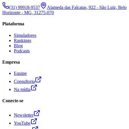
(31) 99918-9537
Alameda das Falcatas, 922 - São Luiz, Belo
Horizonte - MG, 31275-070
Plataforma
Simuladores
Rankings
Blog
Podcasts
Empresa
Equipe
Consultoria
Na mídia
Conecte-se
Newsletter
YouTube