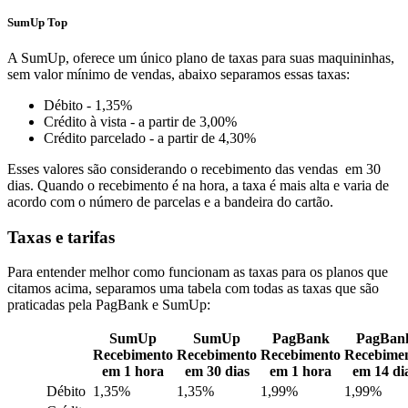
SumUp Top
A SumUp, oferece um único plano de taxas para suas maquininhas,
sem valor mínimo de vendas, abaixo separamos essas taxas:
Débito - 1,35%
Crédito à vista - a partir de 3,00%
Crédito parcelado - a partir de 4,30%
Esses valores são considerando o recebimento das vendas em 30
dias. Quando o recebimento é na hora, a taxa é mais alta e varia de
acordo com o número de parcelas e a bandeira do cartão.
Taxas e tarifas
Para entender melhor como funcionam as taxas para os planos que
citamos acima, separamos uma tabela com todas as taxas que são
praticadas pela PagBank e SumUp:
SumUp
SumUp
PagBank
PagBan
Recebimento
Recebimento
Recebimento
Recebime
em 1 hora
em 30 dias
em 1 hora
em 14 di
Débito
1,35%
1,35%
1,99%
1,99%