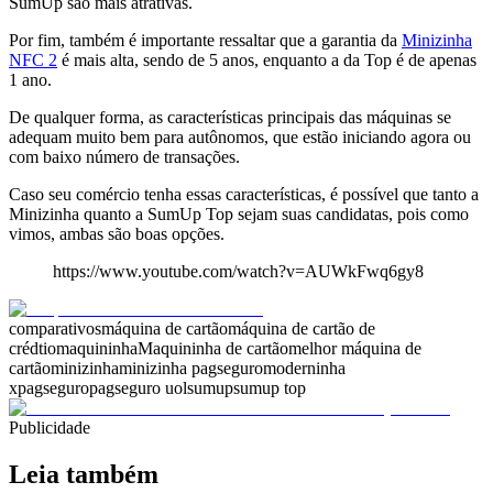
SumUp são mais atrativas.
Por fim, também é importante ressaltar que a garantia da
Minizinha
NFC 2
é mais alta, sendo de 5 anos, enquanto a da Top é de apenas
1 ano.
De qualquer forma, as características principais das máquinas se
adequam muito bem para autônomos, que estão iniciando agora ou
com baixo número de transações.
Caso seu comércio tenha essas características, é possível que tanto a
Minizinha quanto a SumUp Top sejam suas candidatas, pois como
vimos, ambas são boas opções.
https://www.youtube.com/watch?v=AUWkFwq6gy8
comparativos
máquina de cartão
máquina de cartão de
crédtio
maquininha
Maquininha de cartão
melhor máquina de
cartão
minizinha
minizinha pagseguro
moderninha
x
pagseguro
pagseguro uol
sumup
sumup top
Publicidade
Leia também