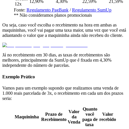
12,90%
4,30%
22,59%
21,59%
12x
Fonte:
Regulamento PagBank
/
Regulamento SumUp
** Não consideramos planos promocionais
Ou seja, caso você escolha o recebimento na hora em ambas as
maquininhas, você vai pagar uma taxa maior, uma vez que você está
adiantando o valor que a maquininha ainda não recebeu do cliente.
Já no recebimento em 30 dias, as taxas de recebimentos são
melhores, principalmente da SumUp que é fixada em 4,30%
independente do número de parcelas.
Exemplo Prático
Vamos para um exemplo supondo que realizamos uma venda de
1.000 reais parcelada de 3x, o recebimento em cada um dos prazos
seria:
Quanto
Valor
Prazo de
você
Valor
Maquininha
da
Recebimento
paga de
recebido
Venda
taxa