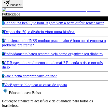
Publicar
Publicidade
Leia também
1
Ganhou na bet? Que bom. Agora vem a parte difícil: tentar sacar
2
Depois dos 50, o divórcio virou outra história
3
Consignado do INSS mudou: prazo maior é bom ou só empurra o
problema pra frente?
4
Endividamento bateu recorde: veja como organizar seu dinheiro
5
CDB pagando rendimento alto demais? Entenda o risco por trás
disso
6
Vale a pena comprar carro online?
7
Você precisa bloquear as casas de aposta
Educando seu Bolso
Educação financeira acessível e de qualidade para todos os
brasileiros.