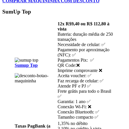
COMPRAR MAQUININHA COM DESCONTO
SumUp Top
12x R$9,40 ou R$ 112,80 à
vista
Bateria: duração média de 250
transações
Necessidade de celular: ✅
Pagamento por aproximação
(NFC): ✅
Pagamentos Pix: ✅
Sumup Top
QR Code:❌
Imprime comprovante ❌
Aceita voucher: ✅
Faz recarga de celular: ✅
Atende PF e PJ ✅
Frete grátis para todo o Brasil
✅
Garantia: 1 ano ✅
Conexão Wi-Fi: ❌
Conexão Bluetooth: ✅
Tamanho compacto ✅
1,35% no débito
Taxas PagBank (a
3,10% no crédito à vista