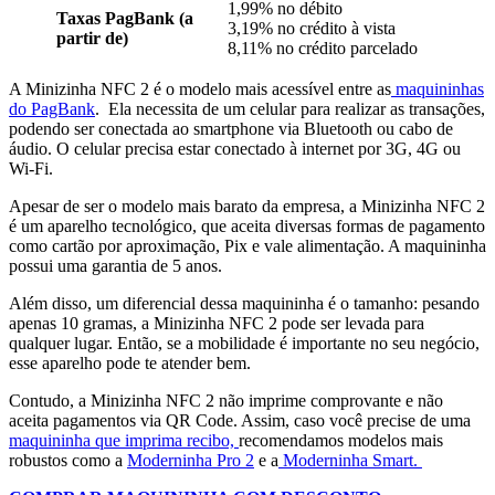
1,99% no débito
Taxas PagBank (a
3,19% no crédito à vista
partir de)
8,11% no crédito parcelado
A Minizinha NFC 2 é o modelo mais acessível entre as
maquininhas
do PagBank
. Ela necessita de um celular para realizar as transações,
podendo ser conectada ao smartphone via Bluetooth ou cabo de
áudio. O celular precisa estar conectado à internet por 3G, 4G ou
Wi-Fi.
Apesar de ser o modelo mais barato da empresa, a Minizinha NFC 2
é um aparelho tecnológico, que aceita diversas formas de pagamento
como cartão por aproximação, Pix e vale alimentação. A maquininha
possui uma garantia de 5 anos.
Além disso, um diferencial dessa maquininha é o tamanho: pesando
apenas 10 gramas, a Minizinha NFC 2 pode ser levada para
qualquer lugar. Então, se a mobilidade é importante no seu negócio,
esse aparelho pode te atender bem.
Contudo, a Minizinha NFC 2 não imprime comprovante e não
aceita pagamentos via QR Code. Assim, caso você precise de uma
maquininha que imprima recibo,
recomendamos modelos mais
robustos como a
Moderninha Pro 2
e a
Moderninha Smart.