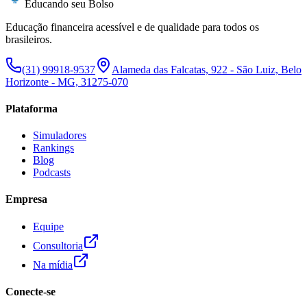
Educando seu Bolso
Educação financeira acessível e de qualidade para todos os
brasileiros.
(31) 99918-9537
Alameda das Falcatas, 922 - São Luiz, Belo
Horizonte - MG, 31275-070
Plataforma
Simuladores
Rankings
Blog
Podcasts
Empresa
Equipe
Consultoria
Na mídia
Conecte-se