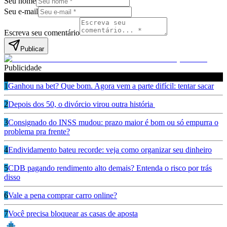
Seu nome
Seu e-mail
Escreva seu comentário
Publicar
Publicidade
Leia também
1
Ganhou na bet? Que bom. Agora vem a parte difícil: tentar sacar
2
Depois dos 50, o divórcio virou outra história
3
Consignado do INSS mudou: prazo maior é bom ou só empurra o
problema pra frente?
4
Endividamento bateu recorde: veja como organizar seu dinheiro
5
CDB pagando rendimento alto demais? Entenda o risco por trás
disso
6
Vale a pena comprar carro online?
7
Você precisa bloquear as casas de aposta