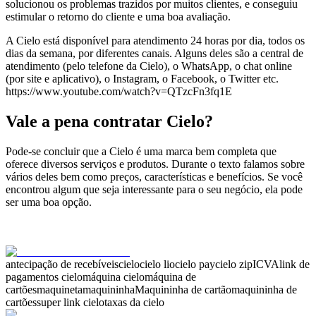
solucionou os problemas trazidos por muitos clientes, e conseguiu
estimular o retorno do cliente e uma boa avaliação.
A Cielo está disponível para atendimento 24 horas por dia, todos os
dias da semana, por diferentes canais. Alguns deles são a central de
atendimento (pelo telefone da Cielo), o WhatsApp, o chat online
(por site e aplicativo), o Instagram, o Facebook, o Twitter etc.
https://www.youtube.com/watch?v=QTzcFn3fq1E
Vale a pena contratar Cielo?
Pode-se concluir que a Cielo é uma marca bem completa que
oferece diversos serviços e produtos. Durante o texto falamos sobre
vários deles bem como preços, características e benefícios. Se você
encontrou algum que seja interessante para o seu negócio, ela pode
ser uma boa opção.
antecipação de recebíveis
cielo
cielo lio
cielo pay
cielo zip
ICVA
link de
pagamentos cielo
máquina cielo
máquina de
cartões
maquineta
maquininha
Maquininha de cartão
maquininha de
cartões
super link cielo
taxas da cielo