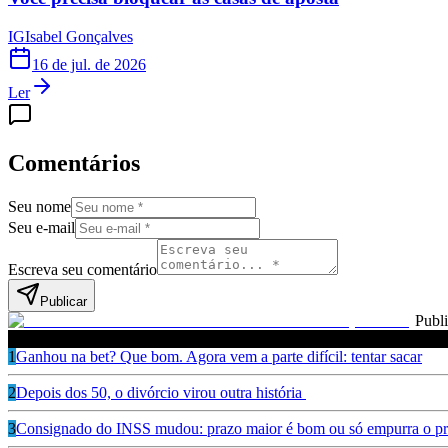
IG
Isabel Gonçalves
16 de jul. de 2026
Ler
Comentários
Seu nome
Seu e-mail
Escreva seu comentário
Publicar
Publ
Leia também
1
Ganhou na bet? Que bom. Agora vem a parte difícil: tentar sacar
2
Depois dos 50, o divórcio virou outra história
3
Consignado do INSS mudou: prazo maior é bom ou só empurra o pr