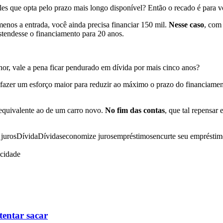
es que opta pelo prazo mais longo disponível? Então o recado é para v
os a entrada, você ainda precisa financiar 150 mil.
Nesse caso
, com 
tendesse o financiamento para 20 anos.
or, vale a pena ficar pendurado em dívida por mais cinco anos?
 fazer um esforço maior para reduzir ao máximo o prazo do financiamen
 equivalente ao de um carro novo.
No fim das contas
, que tal repensar
juros
Dívida
Dívidas
economize juros
empréstimos
encurte seu emprésti
icidade
tentar sacar