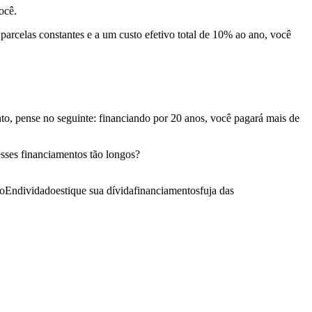
ocê.
parcelas constantes e a um custo efetivo total de 10% ao ano, você
to, pense no seguinte: financiando por 20 anos, você pagará mais de
 esses financiamentos tão longos?
mo
Endividado
estique sua dívida
financiamentos
fuja das