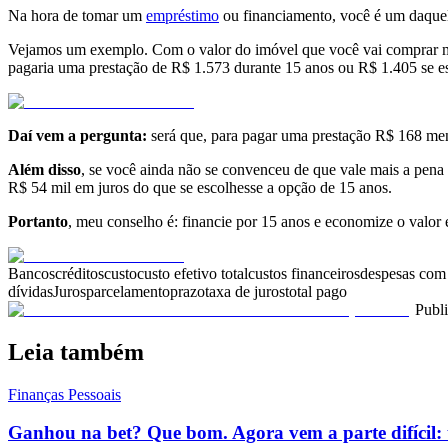
Na hora de tomar um
empréstimo
ou financiamento, você é um daquel
Vejamos um exemplo. Com o valor do imóvel que você vai comprar men
pagaria uma prestação de R$ 1.573 durante 15 anos ou R$ 1.405 se es
Daí vem a pergunta:
será que, para pagar uma prestação R$ 168 men
Além disso
, se você ainda não se convenceu de que vale mais a pena
R$ 54 mil em juros do que se escolhesse a opção de 15 anos.
Portanto
, meu conselho é: financie por 15 anos e economize o valor
Bancos
créditos
custo
custo efetivo total
custos financeiros
despesas com 
dívidas
Juros
parcelamento
prazo
taxa de juros
total pago
Publ
Leia também
Finanças Pessoais
Ganhou na bet? Que bom. Agora vem a parte difícil: 