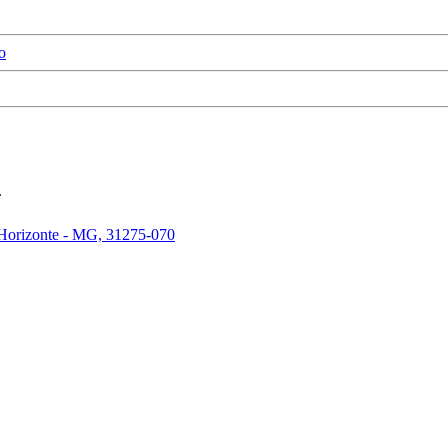
o
.
 Horizonte - MG, 31275-070