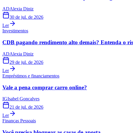
AD
Alexia Diniz
30 de jul. de 2026
Ler
Investimentos
CDB pagando rendimento alto demais? Entenda o risc
AD
Alexia Diniz
29 de jul. de 2026
Ler
Empréstimos e financiamentos
Vale a pena comprar carro online?
IG
Isabel Gonçalves
21 de jul. de 2026
Ler
Finanças Pessoais
Você precisa bloquear as casas de aposta