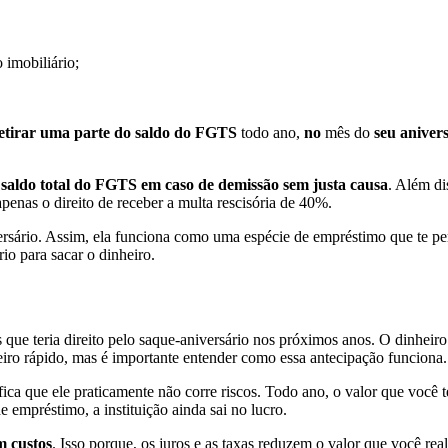
 imobiliário;
etirar uma parte do saldo do FGTS
todo ano,
no
mês do
seu anivers
o saldo total do FGTS em caso de demissão sem justa causa
. Além di
nas o direito de receber a multa rescisória de 40%.
rsário. Assim, ela funciona como uma espécie de empréstimo que te p
rio para sacar o dinheiro.
ue teria direito pelo saque-aniversário nos próximos anos. O dinheiro 
iro rápido, mas é importante entender como essa antecipação funciona.
ifica que ele praticamente não corre riscos. Todo ano, o valor que você
empréstimo, a instituição ainda sai no lucro.
m custos
. Isso porque, os juros e as taxas reduzem o valor que você 