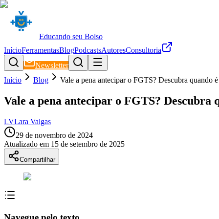
Educando seu Bolso
Início
Ferramentas
Blog
Podcasts
Autores
Consultoria
Newsletter
Início
Blog
Vale a pena antecipar o FGTS? Descubra quando é 
Vale a pena antecipar o FGTS? Descubra q
LV
Lara Valgas
29 de novembro de 2024
Atualizado em
15 de setembro de 2025
Compartilhar
Navegue pelo texto