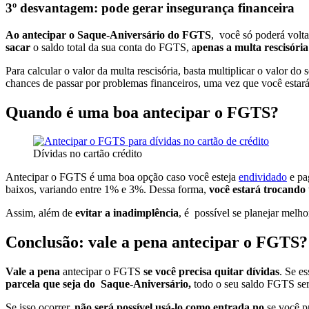
3º desvantagem: pode gerar insegurança financeira
Ao antecipar o Saque-Aniversário do FGTS
, você só poderá volta
sacar
o saldo total da sua conta do FGTS, a
penas a multa rescisóri
Para calcular o valor da multa rescisória, basta multiplicar o valor d
chances de passar por problemas financeiros, uma vez que você esta
Quando é uma boa antecipar o FGTS?
Dívidas no cartão crédito
Antecipar o FGTS é uma boa opção caso você esteja
endividado
e pa
baixos, variando entre 1% e 3%. Dessa forma,
você estará trocando
Assim, além de
evitar a inadimplência
, é possível se planejar melho
Conclusão: vale a pena antecipar o FGTS?
Vale a pena
antecipar o FGTS
se você precisa quitar dívidas
. Se e
parcela que seja do Saque-Aniversário,
todo o seu saldo FGTS ser
Se isso ocorrer,
não será possível usá-lo como entrada no
se você pr