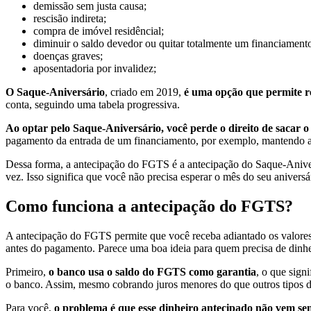
demissão sem justa causa;
rescisão indireta;
compra de imóvel residêncial;
diminuir o saldo devedor ou quitar totalmente um financiamento
doenças graves;
aposentadoria por invalidez;
O Saque-Aniversário
, criado em 2019,
é uma opção que permite r
conta, seguindo uma tabela progressiva.
Ao optar pelo Saque-Aniversário, você perde o direito de sacar 
pagamento da entrada de um financiamento, por exemplo, mantendo ape
Dessa forma, a antecipação do FGTS é a antecipação do Saque-Anive
vez. Isso significa que você não precisa esperar o mês do seu aniversá
Como funciona a antecipação do FGTS?
A antecipação do FGTS permite que você receba adiantado os valores q
antes do pagamento. Parece uma boa ideia para quem precisa de dinhe
Primeiro,
o banco usa o saldo do FGTS como garantia
, o que sign
o banco. Assim, mesmo cobrando juros menores do que outros tipos de 
Para você,
o problema é que esse dinheiro antecipado não vem se