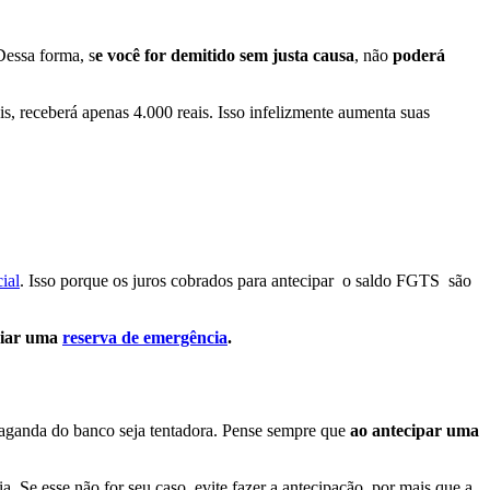
Dessa forma, s
e você for demitido sem justa causa
, não
poderá
is, receberá apenas 4.000 reais. Isso infelizmente aumenta suas
ial
. Isso porque os juros cobrados para antecipar o saldo FGTS são
riar uma
reserva de emergência
.
ropaganda do banco seja tentadora. Pense sempre que
ao antecipar uma
. Se esse não for seu caso, evite fazer a antecipação, por mais que a