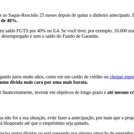
r ao Saque-Rescisão 25 meses depois de quitar o dinheiro antecipado. 
a de 40%.
o seu saldo FGTS por 40% ou 0,4. Se você tiver, por exemplo, 10.000 rea
rá desempregado e sem o saldo do Fundo de Garantia.
gando juros muito altos, como em um cartão de crédito ou
cheque espec
 uma dívida mais cara por uma mais barata.
r financeiramente, investir em objetivos de longo prazo e
até mesmo c
ssa não for a sua situação, evite fazer a antecipação, por mais que a p
á bloqueado até que o empréstimo seja quitado.
ecisa quitar dívidas ou está passando por alguma situação de emergência