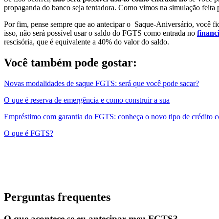
propaganda do banco seja tentadora. Como vimos na simulação feita p
Por fim, pense sempre que ao antecipar o Saque-Aniversário, você fic
isso, não será possível usar o saldo do FGTS como entrada no
financ
rescisória, que é equivalente a 40% do valor do saldo.
Você também pode gostar:
Novas modalidades de saque FGTS: será que você pode sacar?
O que é reserva de emergência e como construir a sua
Empréstimo com garantia do FGTS: conheça o novo tipo de crédito 
O que é FGTS?
Perguntas frequentes
O que acontece se eu antecipar meu FGTS?