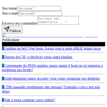
Seu nome
Seu e-mail
Escreva seu comentário
Publicar
Publicidade
Leia também
1
Ganhou na bet? Que bom. Agora vem a parte difícil: tentar sacar
2
Depois dos 50, o divórcio virou outra história
3
Consignado do INSS mudou: prazo maior é bom ou só empurra o
problema pra frente?
4
Endividamento bateu recorde: veja como organizar seu dinheiro
5
CDB pagando rendimento alto demais? Entenda o risco por trás
disso
6
Vale a pena comprar carro online?