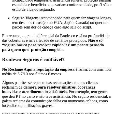
incapacidade temporária, assistência funeral, proteção familiar
estendida e benefícios que variam conforme idade, profissão e
estilo de vida do segurado.
Seguro Viagem:
recomendado para quem faz viagens longas,
tem destinos caros (como EUA, Japão, Canadá) ou quer um
pacote sem dor de cabeça caso algo saia do script.
Em resumo, o grande diferencial da Bradesco está na profundidade
das coberturas e na variedade de cenários protegidos.
Não é só
“seguro básico para resolver rápido”: é um pacote pensado
para quem quer proteção completa.
Bradesco Seguros é confiável?
No Reclame Aqui a reputação da empresa é ruim
, com uma nota
média de 5.7/10 nos últimos 6 meses.
Alguns padrões se repetem nas reclamações: muitos clientes
reclamam de
demora para resolver sinistros, cobranças
indevidas e atendimento insatisfatório.
Por exemplo, tem gente
que deu PT no carro e não teve assistência. No seguro residencial, a
galera reclama da comunicação falha em momentos críticos, como
incêndios ou infiltrações graves.