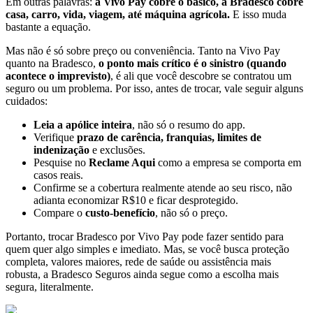
Em outras palavras:
a Vivo Pay cobre o básico, a Bradesco cobre
casa, carro, vida, viagem, até máquina agrícola.
E isso muda
bastante a equação.
Mas não é só sobre preço ou conveniência. Tanto na Vivo Pay
quanto na Bradesco,
o ponto mais crítico é o sinistro (quando
acontece o imprevisto)
, é ali que você descobre se contratou um
seguro ou um problema. Por isso, antes de trocar, vale seguir alguns
cuidados:
Leia a apólice inteira
, não só o resumo do app.
Verifique
prazo de carência, franquias, limites de
indenização
e exclusões.
Pesquise no
Reclame Aqui
como a empresa se comporta em
casos reais.
Confirme se a cobertura realmente atende ao seu risco, não
adianta economizar R$10 e ficar desprotegido.
Compare o
custo-benefício
, não só o preço.
Portanto, trocar Bradesco por Vivo Pay pode fazer sentido para
quem quer algo simples e imediato. Mas, se você busca proteção
completa, valores maiores, rede de saúde ou assistência mais
robusta, a Bradesco Seguros ainda segue como a escolha mais
segura, literalmente.