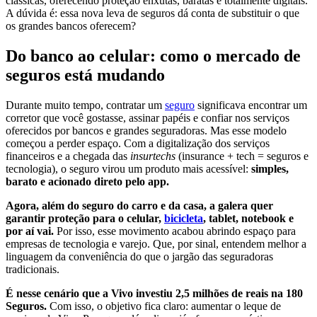
clássicas, oferecendo proteção enxutas, baratas e totalmente digitais.
A dúvida é: essa nova leva de seguros dá conta de substituir o que
os grandes bancos oferecem?
Do banco ao celular: como o mercado de
seguros está mudando
Durante muito tempo, contratar um
seguro
significava encontrar um
corretor que você gostasse, assinar papéis e confiar nos serviços
oferecidos por bancos e grandes seguradoras. Mas esse modelo
começou a perder espaço. Com a digitalização dos serviços
financeiros e a chegada das
insurtechs
(insurance + tech = seguros e
tecnologia), o seguro virou um produto mais acessível:
simples,
barato e acionado direto pelo app.
Agora, além do seguro do carro e da casa, a galera quer
garantir proteção para o celular,
bicicleta
, tablet, notebook e
por aí vai.
Por isso, esse movimento acabou abrindo espaço para
empresas de tecnologia e varejo. Que, por sinal, entendem melhor a
linguagem da conveniência do que o jargão das seguradoras
tradicionais.
É nesse cenário que a Vivo investiu 2,5 milhões de reais na 180
Seguros.
Com isso, o objetivo fica claro: aumentar o leque de