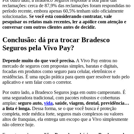
Por outro lado, a Bradesco Seguros responde a boa parte das
reclamações: cerca de 87,9% das reclamações foram respondidas no
período recente, embora apenas 60,5% tenham sido oficialmente
solucionadas.
Se você está considerando contratar, vale
pesquisar os relatos mais recentes, ler a apólice com atenção e
conversar com outros clientes antes de decidir.
Conclusão: dá pra trocar Bradesco
Seguros pela Vivo Pay?
Depende muito do que você precisa.
A Vivo Pay entrou no
mercado de seguros com propostas simples, baratas e digitais,
focadas em produtos como seguro para celular, eletrônicos e
residências. É uma opção prática para quem quer resolver tudo pelo
aplicativo e sem falar com o corretor.
Por outro lado, a Bradesco Seguros joga em outro campeonato. É
uma seguradora tradicional, com pacotes robustos e coberturas
amplas:
seguro auto,
vida
, saúde, viagem, dental, previdência…
a lista é longa.
Dessa forma, se o que você busca é proteção
completa, rede médica forte, seguros mais complexos ou valores
altos de franquias, ela entrega um escopo que a Vivo simplesmente
não oferece hoje.