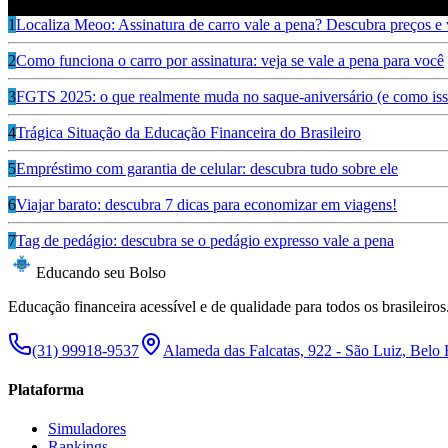
Ouça também
1
Localiza Meoo: Assinatura de carro vale a pena? Descubra preços e
2
Como funciona o carro por assinatura: veja se vale a pena para você
3
FGTS 2025: o que realmente muda no saque-aniversário (e como isso
4
Trágica Situação da Educação Financeira do Brasileiro
5
Empréstimo com garantia de celular: descubra tudo sobre ele
6
Viajar barato: descubra 7 dicas para economizar em viagens!
7
Tag de pedágio: descubra se o pedágio expresso vale a pena
Educando seu Bolso
Educação financeira acessível e de qualidade para todos os brasileiros
(31) 99918-9537
Alameda das Falcatas, 922 - São Luiz, Belo
Plataforma
Simuladores
Rankings