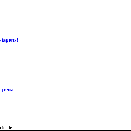
viagens!
a pena
icidade