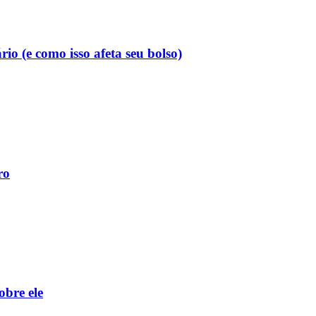
o (e como isso afeta seu bolso)
ro
obre ele