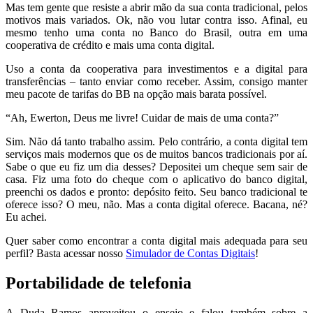
Mas tem gente que resiste a abrir mão da sua conta tradicional, pelos
motivos mais variados. Ok, não vou lutar contra isso. Afinal, eu
mesmo tenho uma conta no Banco do Brasil, outra em uma
cooperativa de crédito e mais uma conta digital.
Uso a conta da cooperativa para investimentos e a digital para
transferências – tanto enviar como receber. Assim, consigo manter
meu pacote de tarifas do BB na opção mais barata possível.
“Ah, Ewerton, Deus me livre! Cuidar de mais de uma conta?”
Sim. Não dá tanto trabalho assim. Pelo contrário, a conta digital tem
serviços mais modernos que os de muitos bancos tradicionais por aí.
Sabe o que eu fiz um dia desses? Depositei um cheque sem sair de
casa. Fiz uma foto do cheque com o aplicativo do banco digital,
preenchi os dados e pronto: depósito feito. Seu banco tradicional te
oferece isso? O meu, não. Mas a conta digital oferece. Bacana, né?
Eu achei.
Quer saber como encontrar a conta digital mais adequada para seu
perfil? Basta acessar nosso
Simulador de Contas Digitais
!
Portabilidade de telefonia
A Duda Ramos aproveitou o ensejo e falou também sobre a