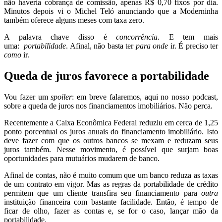
não haveria cobrança de comissão, apenas R$ 0,70 fixos por dia.
Minutos depois vi o Michel Teló anunciando que a Moderninha
também oferece alguns meses com taxa zero.
A palavra chave disso é
concorrência
. E tem mais
uma:
portabilidade
. Afinal, não basta ter
para onde
ir. É preciso ter
como
ir.
Queda de juros favorece a portabilidade
Vou fazer um
spoiler
: em breve falaremos, aqui no nosso podcast,
sobre a queda de juros nos financiamentos imobiliários. Não perca.
Recentemente a Caixa Econômica Federal reduziu em cerca de 1,25
ponto porcentual os juros anuais do financiamento imobiliário. Isto
deve fazer com que os outros bancos se mexam e reduzam seus
juros também. Nesse movimento, é possível que surjam boas
oportunidades para mutuários mudarem de banco.
Afinal de contas, não é muito comum que um banco reduza as taxas
de um contrato em vigor. Mas as regras da portabilidade de crédito
permitem que um cliente transfira seu financiamento para
outra
instituição financeira com bastante facilidade. Então, é tempo de
ficar de olho, fazer as contas e, se for o caso, lançar mão da
portabilidade.