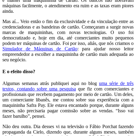
e manter uma maquininha de cartão. Os bancos não liberavam
máquinas facilmente, o atendimento era ruim e as taxas eram piores
ainda.
Mas aí... Veio então o fim da exclusividade e da vinculação entre as
credenciadoras e as bandeiras de cartão. Começaram a surgir novas
marcas de maquininhas, com novas tecnologias. O uso foi
democratizado e, hoje em dia, até comerciantes muito pequenos
podem ter máquinas de cartão. Foi por isso, aliás, que nós criamos o
Simulador de Máquinas de Cartão
: para ajudar nosso leitor
empreendedor a escolher a maquininha de cartão mais adequada ao
seu negócio.
E o efeito disso?
Algumas semanas atrás publiquei aqui no blog
uma série de três
textos, contando sobre uma pesquisa
que fiz com comerciantes e
profissionais que recebem pagamento por meio de cartão. Um deles,
um comerciante libanês, me contou sobre sua experiência com a
maquininha Safra Pay. Ele estava encantado porque, durante alguns
meses, não precisaria pagar comissão sobre as vendas. “Isso vai
fazer barulho”, pensei.
Não deu outra. Dia desses vi na televisão o Fábio Porchat fazendo
propaganda da Cielo, dizendo que, durante alguns meses, também