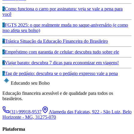
2
Como funciona o carro por assinatura: veja se vale a pena para
você
3
FGTS 2025: o que realmente muda no saque-aniversário (e como
isso afeta seu bolso)
4
Trágica Situação da Educação Financeira do Brasileiro
5
Empréstimo com garantia de celular: descubra tudo sobre ele
6
Viajar barato: descubra 7 dicas para economizar em viagens!
7
Tag de pedágio: descubra se o pedágio expresso vale a pena
Educando seu Bolso
Educação financeira acessível e de qualidade para todos os
brasileiros.
(31) 99918-9537
Alameda das Falcatas, 922 - São Luiz, Belo
Horizonte - MG, 31275-070
Plataforma