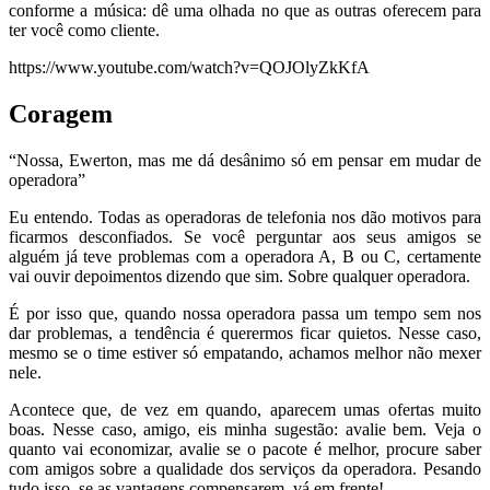
conforme a música: dê uma olhada no que as outras oferecem para
ter você como cliente.
https://www.youtube.com/watch?v=QOJOlyZkKfA
Coragem
“Nossa, Ewerton, mas me dá desânimo só em pensar em mudar de
operadora”
Eu entendo. Todas as operadoras de telefonia nos dão motivos para
ficarmos desconfiados. Se você perguntar aos seus amigos se
alguém já teve problemas com a operadora A, B ou C, certamente
vai ouvir depoimentos dizendo que sim. Sobre qualquer operadora.
É por isso que, quando nossa operadora passa um tempo sem nos
dar problemas, a tendência é querermos ficar quietos. Nesse caso,
mesmo se o time estiver só empatando, achamos melhor não mexer
nele.
Acontece que, de vez em quando, aparecem umas ofertas muito
boas. Nesse caso, amigo, eis minha sugestão: avalie bem. Veja o
quanto vai economizar, avalie se o pacote é melhor, procure saber
com amigos sobre a qualidade dos serviços da operadora. Pesando
tudo isso, se as vantagens compensarem, vá em frente!