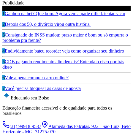
Publicidade
Leia também
1
Ganhou na bet? Que bom. Agora vem a parte difícil: tentar sacar
2
Depois dos 50, o divórcio virou outra história
3
Consignado do INSS mudou: prazo maior é bom ou só empurra o
problema pra frente?
4
Endividamento bateu recorde: veja como organizar seu dinheiro
5
CDB pagando rendimento alto demais? Entenda o risco por trás
disso
6
Vale a pena comprar carro online?
7
Você precisa bloquear as casas de aposta
Educando seu Bolso
Educação financeira acessível e de qualidade para todos os
brasileiros.
(31) 99918-9537
Alameda das Falcatas, 922 - São Luiz, Belo
Horizonte - MG, 31275-070