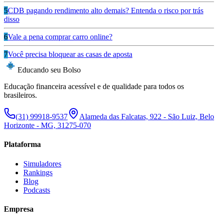
5
CDB pagando rendimento alto demais? Entenda o risco por trás
disso
6
Vale a pena comprar carro online?
7
Você precisa bloquear as casas de aposta
Educando seu Bolso
Educação financeira acessível e de qualidade para todos os
brasileiros.
(31) 99918-9537
Alameda das Falcatas, 922 - São Luiz, Belo
Horizonte - MG, 31275-070
Plataforma
Simuladores
Rankings
Blog
Podcasts
Empresa