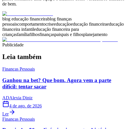
de bem.
blog educação financeira
blog finanças
pessoais
comportamento
crise
educação
educação financeira
educação
financeira infantil
educação financeira para
crianças
família
filhos
finanças
pais
pais e filhos
planejamento
Publicidade
Leia também
Finanças Pessoais
Ganhou na bet? Que bom. Agora vem a parte
difícil: tentar sacar
AD
Alexia Diniz
4 de ago. de 2026
Ler
Finanças Pessoais