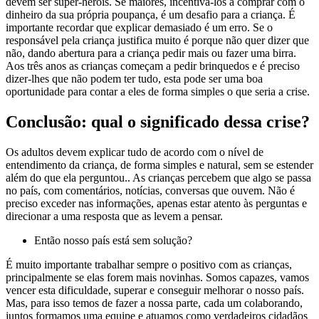
devem ser super-heróis. Se maiores, incentivá-los a comprar com o
dinheiro da sua própria poupança, é um desafio para a criança. É
importante recordar que explicar demasiado é um erro. Se o
responsável pela criança justifica muito é porque não quer dizer que
não, dando abertura para a criança pedir mais ou fazer uma birra.
Aos três anos as crianças começam a pedir brinquedos e é preciso
dizer-lhes que não podem ter tudo, esta pode ser uma boa
oportunidade para contar a eles de forma simples o que seria a crise.
Conclusão: qual o significado dessa crise?
Os adultos devem explicar tudo de acordo com o nível de
entendimento da criança, de forma simples e natural, sem se estender
além do que ela perguntou.. As crianças percebem que algo se passa
no país, com comentários, notícias, conversas que ouvem. Não é
preciso exceder nas informações, apenas estar atento às perguntas e
direcionar a uma resposta que as levem a pensar.
Então nosso país está sem solução?
É muito importante trabalhar sempre o positivo com as crianças,
principalmente se elas forem mais novinhas. Somos capazes, vamos
vencer esta dificuldade, superar e conseguir melhorar o nosso país.
Mas, para isso temos de fazer a nossa parte, cada um colaborando,
juntos formamos uma equipe e atuamos como verdadeiros cidadãos