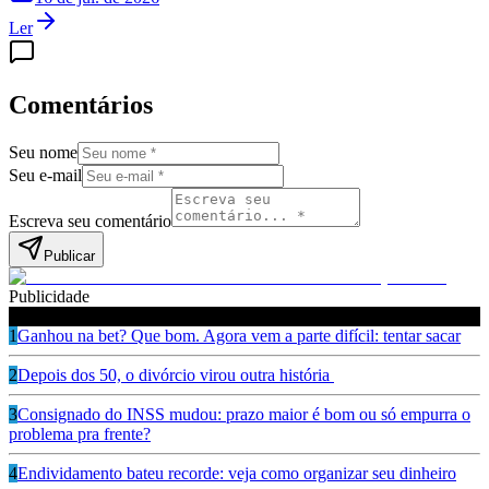
Ler
Comentários
Seu nome
Seu e-mail
Escreva seu comentário
Publicar
Publicidade
Leia também
1
Ganhou na bet? Que bom. Agora vem a parte difícil: tentar sacar
2
Depois dos 50, o divórcio virou outra história
3
Consignado do INSS mudou: prazo maior é bom ou só empurra o
problema pra frente?
4
Endividamento bateu recorde: veja como organizar seu dinheiro