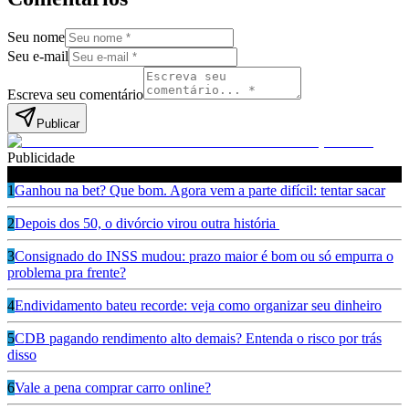
Seu nome
Seu e-mail
Escreva seu comentário
Publicar
Publicidade
Leia também
1
Ganhou na bet? Que bom. Agora vem a parte difícil: tentar sacar
2
Depois dos 50, o divórcio virou outra história
3
Consignado do INSS mudou: prazo maior é bom ou só empurra o
problema pra frente?
4
Endividamento bateu recorde: veja como organizar seu dinheiro
5
CDB pagando rendimento alto demais? Entenda o risco por trás
disso
6
Vale a pena comprar carro online?