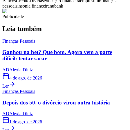
Bancos
Crédito
Dívidas
educação financeira
empréstimo
finanças
pessoais
insonia financeira
nubank
Publicidade
Leia também
Finanças Pessoais
Ganhou na bet? Que bom. Agora vem a parte
difícil: tentar sacar
AD
Alexia Diniz
4 de ago. de 2026
Ler
Finanças Pessoais
Depois dos 50, o divórcio virou outra história
AD
Alexia Diniz
1 de ago. de 2026
Ler