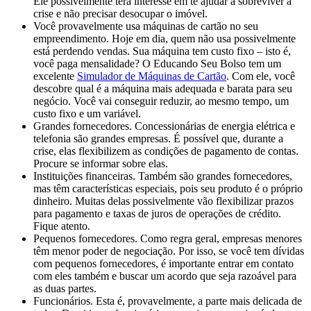
Ele possivelmente terá interesse em te ajudar a sobreviver à
crise e não precisar desocupar o imóvel.
Você provavelmente usa máquinas de cartão no seu
empreendimento. Hoje em dia, quem não usa possivelmente
está perdendo vendas. Sua máquina tem custo fixo – isto é,
você paga mensalidade? O Educando Seu Bolso tem um
excelente
Simulador de Máquinas de Cartão
. Com ele, você
descobre qual é a máquina mais adequada e barata para seu
negócio. Você vai conseguir reduzir, ao mesmo tempo, um
custo fixo e um variável.
Grandes fornecedores. Concessionárias de energia elétrica e
telefonia são grandes empresas. É possível que, durante a
crise, elas flexibilizem as condições de pagamento de contas.
Procure se informar sobre elas.
Instituições financeiras. Também são grandes fornecedores,
mas têm características especiais, pois seu produto é o próprio
dinheiro. Muitas delas possivelmente vão flexibilizar prazos
para pagamento e taxas de juros de operações de crédito.
Fique atento.
Pequenos fornecedores. Como regra geral, empresas menores
têm menor poder de negociação. Por isso, se você tem dívidas
com pequenos fornecedores, é importante entrar em contato
com eles também e buscar um acordo que seja razoável para
as duas partes.
Funcionários. Esta é, provavelmente, a parte mais delicada de