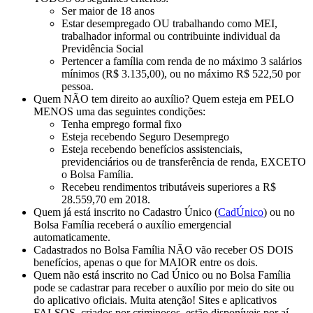
Ser maior de 18 anos
Estar desempregado OU trabalhando como MEI,
trabalhador informal ou contribuinte individual da
Previdência Social
Pertencer a família com renda de no máximo 3 salários
mínimos (R$ 3.135,00), ou no máximo R$ 522,50 por
pessoa.
Quem NÃO tem direito ao auxílio? Quem esteja em PELO
MENOS uma das seguintes condições:
Tenha emprego formal fixo
Esteja recebendo Seguro Desemprego
Esteja recebendo benefícios assistenciais,
previdenciários ou de transferência de renda, EXCETO
o Bolsa Família.
Recebeu rendimentos tributáveis superiores a R$
28.559,70 em 2018.
Quem já está inscrito no Cadastro Único (
CadÚnico
) ou no
Bolsa Família receberá o auxílio emergencial
automaticamente.
Cadastrados no Bolsa Família NÃO vão receber OS DOIS
benefícios, apenas o que for MAIOR entre os dois.
Quem não está inscrito no Cad Único ou no Bolsa Família
pode se cadastrar para receber o auxílio por meio do site ou
do aplicativo oficiais. Muita atenção! Sites e aplicativos
FALSOS, criados por criminosos, estão disponíveis por aí.