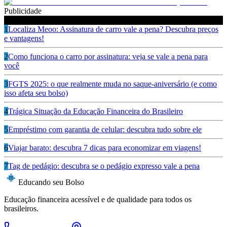
Publicidade
Ouça também
1
Localiza Meoo: Assinatura de carro vale a pena? Descubra preços
e vantagens!
2
Como funciona o carro por assinatura: veja se vale a pena para
você
3
FGTS 2025: o que realmente muda no saque-aniversário (e como
isso afeta seu bolso)
4
Trágica Situação da Educação Financeira do Brasileiro
5
Empréstimo com garantia de celular: descubra tudo sobre ele
6
Viajar barato: descubra 7 dicas para economizar em viagens!
7
Tag de pedágio: descubra se o pedágio expresso vale a pena
Educando seu Bolso
Educação financeira acessível e de qualidade para todos os
brasileiros.