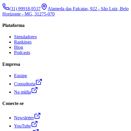
(31) 99918-9537
Alameda das Falcatas, 922 - São Luiz, Belo
Horizonte - MG, 31275-070
Plataforma
Simuladores
Rankings
Blog
Podcasts
Empresa
Equipe
Consultoria
Na mídia
Conecte-se
Newsletter
YouTube