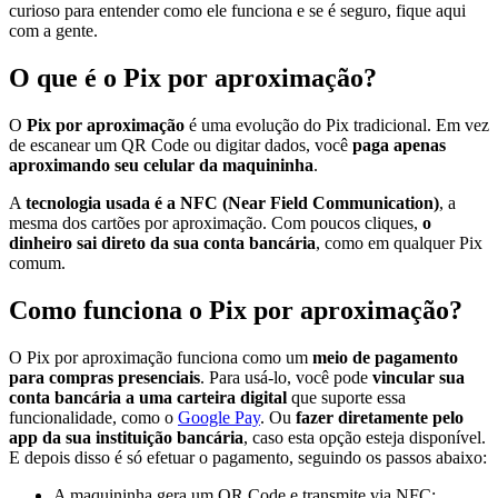
curioso para entender como ele funciona e se é seguro, fique aqui
com a gente.
O que é o Pix por aproximação?
O
Pix por aproximação
é uma evolução do Pix tradicional. Em vez
de escanear um QR Code ou digitar dados, você
paga apenas
aproximando seu celular da maquininha
.
A
tecnologia usada é a NFC (Near Field Communication)
, a
mesma dos cartões por aproximação. Com poucos cliques,
o
dinheiro sai direto da sua conta bancária
, como em qualquer Pix
comum.
Como funciona o Pix por aproximação?
O Pix por aproximação funciona como um
meio de pagamento
para compras presenciais
. Para usá-lo, você pode
vincular sua
conta bancária a uma carteira digital
que suporte essa
funcionalidade, como o
Google Pay
. Ou
fazer diretamente pelo
app da sua instituição bancária
, caso esta opção esteja disponível.
E depois disso é só efetuar o pagamento, seguindo os passos abaixo:
A maquininha gera um QR Code e transmite via NFC;