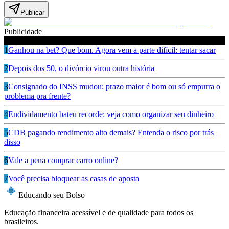
Publicar
Publicidade
Leia também
1
Ganhou na bet? Que bom. Agora vem a parte difícil: tentar sacar
2
Depois dos 50, o divórcio virou outra história
3
Consignado do INSS mudou: prazo maior é bom ou só empurra o
problema pra frente?
4
Endividamento bateu recorde: veja como organizar seu dinheiro
5
CDB pagando rendimento alto demais? Entenda o risco por trás
disso
6
Vale a pena comprar carro online?
7
Você precisa bloquear as casas de aposta
Educando seu Bolso
Educação financeira acessível e de qualidade para todos os
brasileiros.