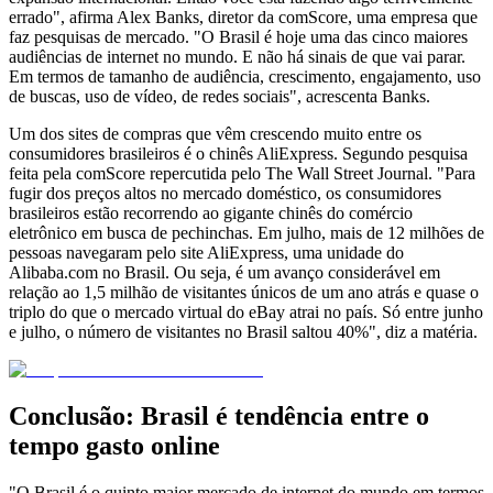
errado", afirma Alex Banks, diretor da comScore, uma empresa que
faz pesquisas de mercado. "O Brasil é hoje uma das cinco maiores
audiências de internet no mundo. E não há sinais de que vai parar.
Em termos de tamanho de audiência, crescimento, engajamento, uso
de buscas, uso de vídeo, de redes sociais", acrescenta Banks.
Um dos sites de compras que vêm crescendo muito entre os
consumidores brasileiros é o chinês AliExpress. Segundo pesquisa
feita pela comScore repercutida pelo The Wall Street Journal. "Para
fugir dos preços altos no mercado doméstico, os consumidores
brasileiros estão recorrendo ao gigante chinês do comércio
eletrônico em busca de pechinchas. Em julho, mais de 12 milhões de
pessoas navegaram pelo site AliExpress, uma unidade do
Alibaba.com no Brasil. Ou seja, é um avanço considerável em
relação ao 1,5 milhão de visitantes únicos de um ano atrás e quase o
triplo do que o mercado virtual do eBay atrai no país. Só entre junho
e julho, o número de visitantes no Brasil saltou 40%", diz a matéria.
Conclusão: Brasil é tendência entre o
tempo gasto online
"O Brasil é o quinto maior mercado de internet do mundo em termos