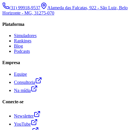
(31) 99918-9537
Alameda das Falcatas, 922 - São Luiz, Belo
Horizonte - MG, 31275-070
Plataforma
Simuladores
Rankings
Blog
Podcasts
Empresa
Equipe
Consultoria
Na mídia
Conecte-se
Newsletter
YouTube