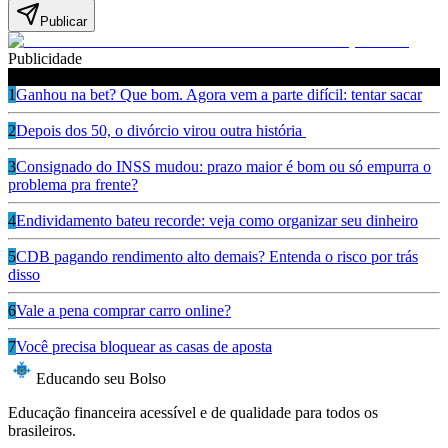
Publicar
Publicidade
Leia também
1
Ganhou na bet? Que bom. Agora vem a parte difícil: tentar sacar
2
Depois dos 50, o divórcio virou outra história
3
Consignado do INSS mudou: prazo maior é bom ou só empurra o
problema pra frente?
4
Endividamento bateu recorde: veja como organizar seu dinheiro
5
CDB pagando rendimento alto demais? Entenda o risco por trás
disso
6
Vale a pena comprar carro online?
7
Você precisa bloquear as casas de aposta
Educando seu Bolso
Educação financeira acessível e de qualidade para todos os
brasileiros.