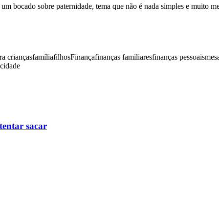
 um bocado sobre paternidade, tema que não é nada simples e muito men
ra crianças
família
filhos
Finança
finanças familiares
finanças pessoais
mes
icidade
tentar sacar