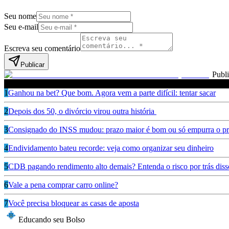
Seu nome
Seu e-mail
Escreva seu comentário
Publicar
Publ
Leia também
1
Ganhou na bet? Que bom. Agora vem a parte difícil: tentar sacar
2
Depois dos 50, o divórcio virou outra história
3
Consignado do INSS mudou: prazo maior é bom ou só empurra o pr
4
Endividamento bateu recorde: veja como organizar seu dinheiro
5
CDB pagando rendimento alto demais? Entenda o risco por trás diss
6
Vale a pena comprar carro online?
7
Você precisa bloquear as casas de aposta
Educando seu Bolso