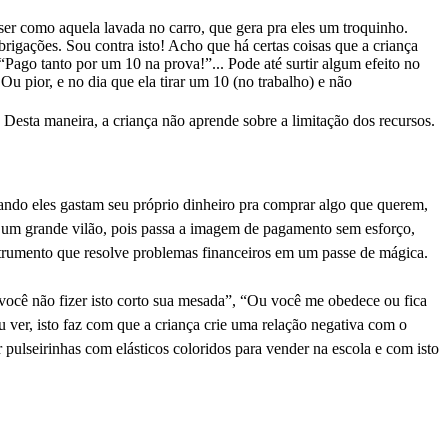
 ser como aquela lavada no carro, que gera pra eles um troquinho.
obrigações. Sou contra isto! Acho que
há
certas coisas que a criança
Pago tanto por um 10 na prova!”... Pode até surtir algum efeito no
u pior, e no dia que ela tirar um 10 (no trabalho) e não
 Desta maneira, a criança não aprende sobre a limitação dos recursos.
ndo eles gastam seu próprio dinheiro pra comprar algo que querem,
 um grande vilão, pois passa a imagem de pagamento sem esforço,
strumento que resolve problemas financeiros em um passe de mágica.
ocê não fizer isto corto sua mesada”, “Ou você me obedece ou fica
 ver, isto faz com que a criança crie uma relação negativa com o
r pulseirinhas com elásticos coloridos para vender na escola e com isto