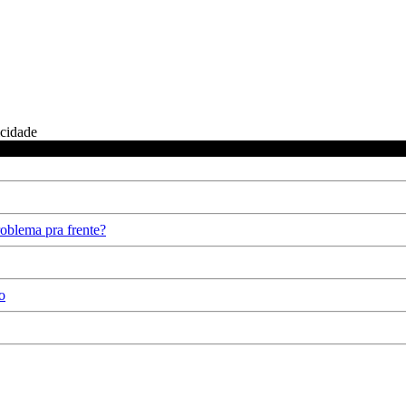
icidade
oblema pra frente?
o