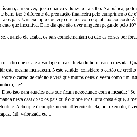
ntíssimo, a meu ver, que a criança valorize o trabalho. Na prática, pode
te bem, isto é diferente da premiação financeira pelo cumprimento de 
ra os pais. Um exemplo que vejo direto e com o qual não concordo é: “
mento que incentiva. E no dia que não tiver ninguém pagando pelo 10? O
a se, quando
ela acaba, os pais complementam ou dão as coisas por fora.
om, acho que esta é a vantagem mais direta do bom uso da mesada. Qua
tir esta
mesma mensagem. Neste sentido, considero o cartão de crédito
o sobre o cartão de crédito e verá que muitos deles o veem como um in
também, né?!
o. Digo
isto para
aqueles pais que ficam negociando com a mesada: “Se v
nda nesta casa? São os pais ou é o dinheiro? Outra coisa é que, a meu
meio dele. Acho que é completamente diferente
de ela
, por exemplo, faze
capaz, útil,
valorizada
etc...