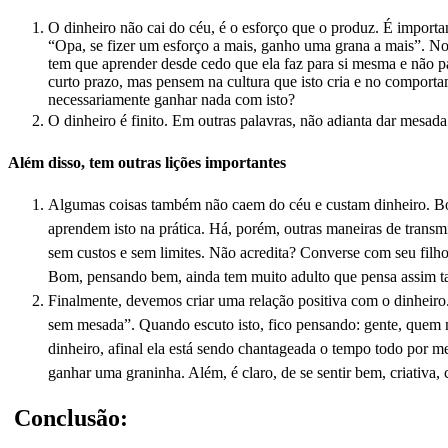
O dinheiro não cai do céu,
é
o esforço que o
produz
. É importa
“Opa, se fizer um esforço a mais, ganho uma grana a mais”. No
tem que aprender desde cedo que ela faz para si mesma e não pa
curto prazo
, mas pensem na cultura que isto cria e no comporta
necessariamente ganhar nada com isto?
O dinheiro é finito. Em outras palavras, não adianta dar mesad
Além disso, tem outras lições importantes
Algumas coisas também não caem do céu
e custam
dinheiro. B
aprendem isto na prática.
Há, porém,
outras maneiras de
transmi
sem custos e sem limites. Não acredita? Converse com seu filh
Bom, pensando bem, ainda tem muito adulto que pensa assim 
Finalmente, devemos criar uma relação positiva com o dinheir
sem mesada”. Quando escuto isto, fico pensando: gente, quem ma
dinheiro, afinal ela está sendo chantageada o tempo todo por 
ganhar uma graninha. Além, é claro, de se sentir bem, criativa, 
Conclusão: