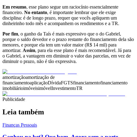
Em resumo
, esse plano segue um raciocínio essencialmente
financeiro.
No entanto
, é importante lembrar que ele exige
disciplina: é de longo prazo, requer que vocês apliquem um
dinheirinho todo mês e acompanhem os rendimentos e a TR.
Por fim
, o ganho da Taís é mais expressivo que o do Gabriel,
porque o saldo devedor e o prazo restante do financiamento dela são
menores, e porque ela tem um valor maior (R$ 14 mil) para
amortizar.
Assim
, para ela esse plano é mais recomendável. Já para
o Gabriel, a vantagem em diminuir o valor das parcelas, em vez de
diminuir o prazo, não é tão expressiva.
amortização
amortização de
financiamento
aplicação
Dívida
FGTS
financiamento
financiamento
imobiliário
imóveis
imóvel
Investimento
TR
Publicidade
Leia também
Finanças Pessoais
Ganhou na bet? Que bom. Agora vem a parte