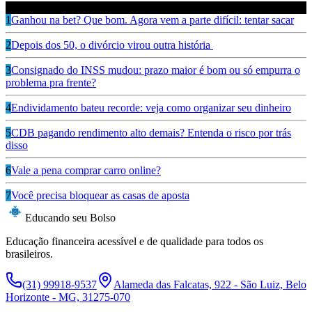
Leia também
1
Ganhou na bet? Que bom. Agora vem a parte difícil: tentar sacar
2
Depois dos 50, o divórcio virou outra história
3
Consignado do INSS mudou: prazo maior é bom ou só empurra o
problema pra frente?
4
Endividamento bateu recorde: veja como organizar seu dinheiro
5
CDB pagando rendimento alto demais? Entenda o risco por trás
disso
6
Vale a pena comprar carro online?
7
Você precisa bloquear as casas de aposta
Educando seu Bolso
Educação financeira acessível e de qualidade para todos os
brasileiros.
(31) 99918-9537
Alameda das Falcatas, 922 - São Luiz, Belo
Horizonte - MG, 31275-070