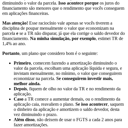
diminuindo o valor da parcela.
Isso acontece porque
os juros do
financiamento são menores que o rendimento que vocês conseguem
em aplicações financeiras.
Mas atenção!
Esse raciocínio vale apenas se vocês tiverem a
disciplina de poupar mensalmente o valor que economizam na
parcela
e
se a TR não disparar, já que ela corrige o saldo devedor do
financiamento.
Na minha simulação, por exemplo
, estimei TR de
1,4% ao ano.
Portanto
, um plano que considero bom é o seguinte:
Primeiro
, comecem fazendo a amortização diminuindo o
valor da parcela, escolham uma aplicação líquida e segura, e
invistam mensalmente, no mínimo, o valor que conseguirem
economizar na parcela.
Se conseguirem investir mais,
melhor ainda.
Depois
, fiquem de olho no valor da TR e no rendimento da
aplicação.
Caso
a TR comece a aumentar demais, ou o rendimento da
aplicação caia, reavaliem o plano.
Se isso acontecer
, saquem
o dinheiro da aplicação e amortizem o saldo devedor, desta
vez diminuindo o prazo.
Além disso
, não deixem de usar o FGTS a cada 2 anos para
fazer amortizações.