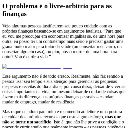
O problema é o livre-arbítrio para as
finanças
Vejo algumas pessoas justificarem seu pouco cuidado com as
próprias finanças baseando-se em argumentos fatalistas. “Para que
eu vou me preocupar em economizar migalhas se, de uma hora para
outra, eu posso ter um contratempo mais sério e precisar gastar uma
grana muito maior para tratar da saúde (ou consertar meu carro, ou
consertar algo em casa), ou pior, posso morrer de uma hora para
outra? Vou é curtir a vida.”
Esse argumento não é de todo errado. Realmente, não faz sentido a
pessoa usar seu tempo e sua atenção para gerenciar as pequenas
despesas e receitas do dia-a-dia e, por causa disso, deixar de viver as
coisas importantes da vida, ou mesmo deixar de cuidar de coisas que
fazem mais diferença nas próprias finanças pessoais – estudar,
mudar de emprego, mudar de residência.
Mas o que eu adoto para mim e recomendo ao leitor é uma postura
de cuidar dos próprios recursos que custe algum esforço,
mas que
não se torne um sacrifício
. Isto é, que não lhe prive a condição e o
prazer de curtir aquilo que realmente importa – as pessoas, vivências