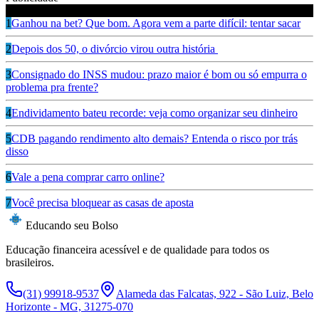
Leia também
1
Ganhou na bet? Que bom. Agora vem a parte difícil: tentar sacar
2
Depois dos 50, o divórcio virou outra história
3
Consignado do INSS mudou: prazo maior é bom ou só empurra o
problema pra frente?
4
Endividamento bateu recorde: veja como organizar seu dinheiro
5
CDB pagando rendimento alto demais? Entenda o risco por trás
disso
6
Vale a pena comprar carro online?
7
Você precisa bloquear as casas de aposta
Educando seu Bolso
Educação financeira acessível e de qualidade para todos os
brasileiros.
(31) 99918-9537
Alameda das Falcatas, 922 - São Luiz, Belo
Horizonte - MG, 31275-070