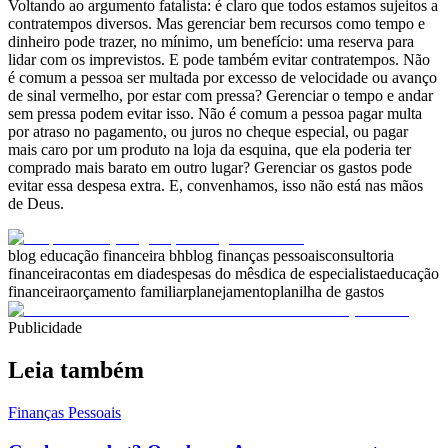
Voltando ao argumento fatalista: é claro que todos estamos sujeitos a
contratempos diversos. Mas gerenciar bem recursos como tempo e
dinheiro pode trazer, no mínimo, um benefício: uma reserva para
lidar com os imprevistos. E pode também evitar contratempos. Não
é comum a pessoa ser multada por excesso de velocidade ou avanço
de sinal vermelho, por estar com pressa? Gerenciar o tempo e andar
sem pressa podem evitar isso. Não é comum a pessoa pagar multa
por atraso no pagamento, ou juros no cheque especial, ou pagar
mais caro por um produto na loja da esquina, que ela poderia ter
comprado mais barato em outro lugar? Gerenciar os gastos pode
evitar essa despesa extra. E, convenhamos, isso não está nas mãos
de Deus.
blog educação financeira bh
blog finanças pessoais
consultoria
financeira
contas em dia
despesas do mês
dica de especialista
educação
financeira
orçamento familiar
planejamento
planilha de gastos
Publicidade
Leia também
Finanças Pessoais