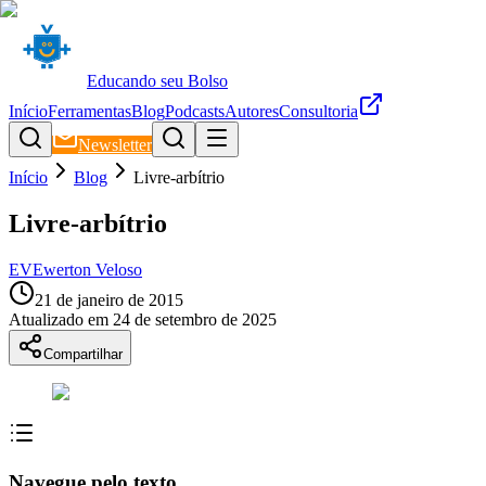
Educando seu Bolso
Início
Ferramentas
Blog
Podcasts
Autores
Consultoria
Newsletter
Início
Blog
Livre-arbítrio
Livre-arbítrio
EV
Ewerton Veloso
21 de janeiro de 2015
Atualizado em
24 de setembro de 2025
Compartilhar
Navegue pelo texto