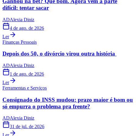
Ganhou na bet? Que bom. Agora vem a parte
difícil: tentar sacar
AD
Alexia Diniz
4 de ago. de 2026
Ler
Finanças Pessoais
Depois dos 50, o divórcio virou outra história
AD
Alexia Diniz
1 de ago. de 2026
Ler
Ferramentas e Serviços
Consignado do INSS mudou: prazo maior é bom ou
só empurra o problema pra frente?
AD
Alexia Diniz
31 de jul. de 2026
Ler