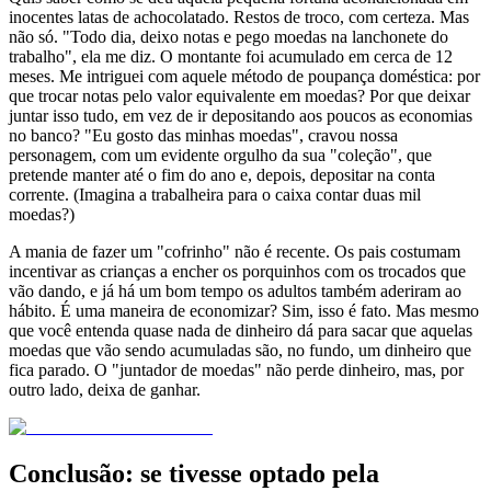
inocentes latas de achocolatado. Restos de troco, com certeza. Mas
não só. "Todo dia, deixo notas e pego moedas na lanchonete do
trabalho", ela me diz. O montante foi acumulado em cerca de 12
meses. Me intriguei com aquele método de poupança doméstica: por
que trocar notas pelo valor equivalente em moedas? Por que deixar
juntar isso tudo, em vez de ir depositando aos poucos as economias
no banco? "Eu gosto das minhas moedas", cravou nossa
personagem, com um evidente orgulho da sua "coleção", que
pretende manter até o fim do ano e, depois, depositar na conta
corrente. (Imagina a trabalheira para o caixa contar duas mil
moedas?)
A mania de fazer um "cofrinho" não é recente. Os pais costumam
incentivar as crianças a encher os porquinhos com os trocados que
vão dando, e já há um bom tempo os adultos também aderiram ao
hábito. É uma maneira de economizar? Sim, isso é fato. Mas mesmo
que você entenda quase nada de dinheiro dá para sacar que aquelas
moedas que vão sendo acumuladas são, no fundo, um dinheiro que
fica parado. O "juntador de moedas" não perde dinheiro, mas, por
outro lado, deixa de ganhar.
Conclusão: se tivesse optado pela