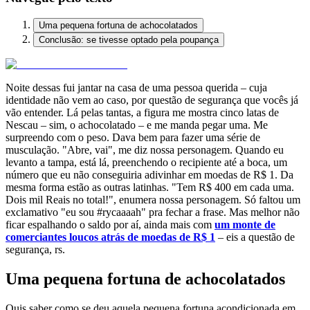
Uma pequena fortuna de achocolatados
Conclusão: se tivesse optado pela poupança
Noite dessas fui jantar na casa de uma pessoa querida – cuja
identidade não vem ao caso, por questão de segurança que vocês já
vão entender. Lá pelas tantas, a figura me mostra cinco latas de
Nescau – sim, o achocolatado – e me manda pegar uma. Me
surpreendo com o peso. Dava bem para fazer uma série de
musculação. "Abre, vai", me diz nossa personagem. Quando eu
levanto a tampa, está lá, preenchendo o recipiente até a boca, um
número que eu não conseguiria adivinhar em moedas de R$ 1. Da
mesma forma estão as outras latinhas. "Tem R$ 400 em cada uma.
Dois mil Reais no total!", enumera nossa personagem. Só faltou um
exclamativo "eu sou #rycaaaah" pra fechar a frase. Mas melhor não
ficar espalhando o saldo por aí, ainda mais com
um monte de
comerciantes loucos atrás de moedas de R$ 1
– eis a questão de
segurança, rs.
Uma pequena fortuna de achocolatados
Quis saber como se deu aquela pequena fortuna acondicionada em