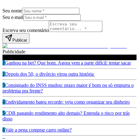
Seu nome
Seu e-mail
Escreva seu comentário
Publicar
Publicidade
Leia também
1
Ganhou na bet? Que bom. Agora vem a parte difícil: tentar sacar
2
Depois dos 50, o divórcio virou outra história
3
Consignado do INSS mudou: prazo maior é bom ou só empurra o
problema pra frente?
4
Endividamento bateu recorde: veja como organizar seu dinheiro
5
CDB pagando rendimento alto demais? Entenda o risco por trás
disso
6
Vale a pena comprar carro online?