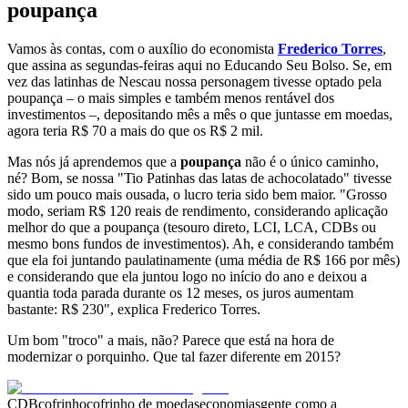
poupança
Vamos às contas, com o auxílio do economista
Frederico Torres
,
que assina as segundas-feiras aqui no Educando Seu Bolso. Se, em
vez das latinhas de Nescau nossa personagem tivesse optado pela
poupança – o mais simples e também menos rentável dos
investimentos –, depositando mês a mês o que juntasse em moedas,
agora teria R$ 70 a mais do que os R$ 2 mil.
Mas nós já aprendemos que a
poupança
não é o único caminho,
né? Bom, se nossa "Tio Patinhas das latas de achocolatado" tivesse
sido um pouco mais ousada, o lucro teria sido bem maior. "Grosso
modo, seriam R$ 120 reais de rendimento, considerando aplicação
melhor do que a poupança (tesouro direto, LCI, LCA, CDBs ou
mesmo bons fundos de investimentos). Ah, e considerando também
que ela foi juntando paulatinamente (uma média de R$ 166 por mês)
e considerando que ela juntou logo no início do ano e deixou a
quantia toda parada durante os 12 meses, os juros aumentam
bastante: R$ 230", explica Frederico Torres.
Um bom "troco" a mais, não? Parece que está na hora de
modernizar o porquinho. Que tal fazer diferente em 2015?
CDB
cofrinho
cofrinho de moedas
economias
gente como a