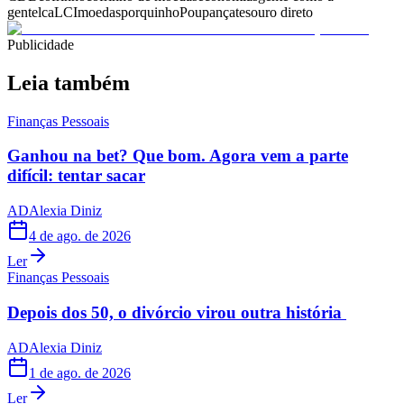
gente
lca
LCI
moedas
porquinho
Poupança
tesouro direto
Publicidade
Leia também
Finanças Pessoais
Ganhou na bet? Que bom. Agora vem a parte
difícil: tentar sacar
AD
Alexia Diniz
4 de ago. de 2026
Ler
Finanças Pessoais
Depois dos 50, o divórcio virou outra história
AD
Alexia Diniz
1 de ago. de 2026
Ler