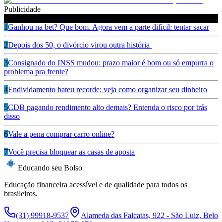
Publicidade
Leia também
1
Ganhou na bet? Que bom. Agora vem a parte difícil: tentar sacar
2
Depois dos 50, o divórcio virou outra história
3
Consignado do INSS mudou: prazo maior é bom ou só empurra o
problema pra frente?
4
Endividamento bateu recorde: veja como organizar seu dinheiro
5
CDB pagando rendimento alto demais? Entenda o risco por trás
disso
6
Vale a pena comprar carro online?
7
Você precisa bloquear as casas de aposta
Educando seu Bolso
Educação financeira acessível e de qualidade para todos os
brasileiros.
(31) 99918-9537
Alameda das Falcatas, 922 - São Luiz, Belo