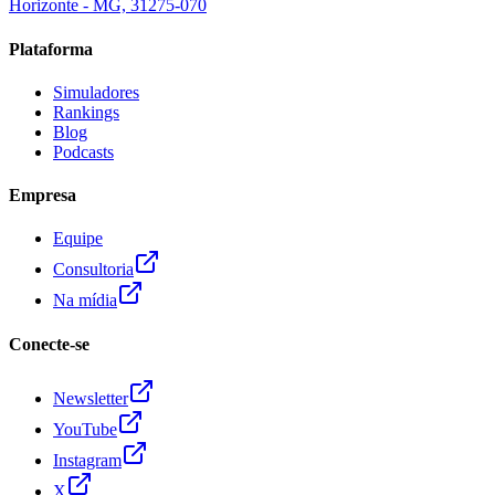
Horizonte - MG, 31275-070
Plataforma
Simuladores
Rankings
Blog
Podcasts
Empresa
Equipe
Consultoria
Na mídia
Conecte-se
Newsletter
YouTube
Instagram
X