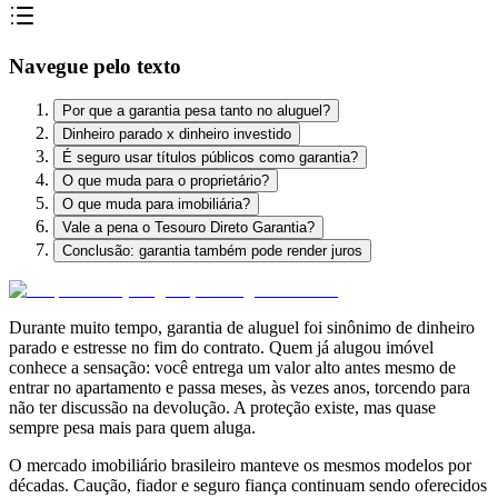
Navegue pelo texto
Por que a garantia pesa tanto no aluguel?
Dinheiro parado x dinheiro investido
É seguro usar títulos públicos como garantia?
O que muda para o proprietário?
O que muda para imobiliária?
Vale a pena o Tesouro Direto Garantia?
Conclusão: garantia também pode render juros
Durante muito tempo, garantia de aluguel foi sinônimo de dinheiro
parado e estresse no fim do contrato. Quem já alugou imóvel
conhece a sensação: você entrega um valor alto antes mesmo de
entrar no apartamento e passa meses, às vezes anos, torcendo para
não ter discussão na devolução. A proteção existe, mas quase
sempre pesa mais para quem aluga.
O mercado imobiliário brasileiro manteve os mesmos modelos por
décadas. Caução, fiador e seguro fiança continuam sendo oferecidos