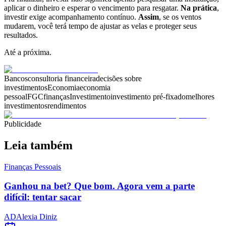
aplicar o dinheiro e esperar o vencimento para resgatar.
Na prática
,
investir exige acompanhamento contínuo.
Assim
, se os ventos
mudarem, você terá tempo de ajustar as velas e proteger seus
resultados.
Até a próxima.
Bancos
consultoria financeira
decisões sobre
investimentos
Economia
economia
pessoal
FGC
finanças
Investimento
investimento pré-fixado
melhores
investimentos
rendimentos
Publicidade
Leia também
Finanças Pessoais
Ganhou na bet? Que bom. Agora vem a parte
difícil: tentar sacar
AD
Alexia Diniz