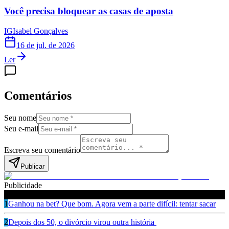
Você precisa bloquear as casas de aposta
IG
Isabel Gonçalves
16 de jul. de 2026
Ler
Comentários
Seu nome
Seu e-mail
Escreva seu comentário
Publicar
Publicidade
Leia também
1
Ganhou na bet? Que bom. Agora vem a parte difícil: tentar sacar
2
Depois dos 50, o divórcio virou outra história