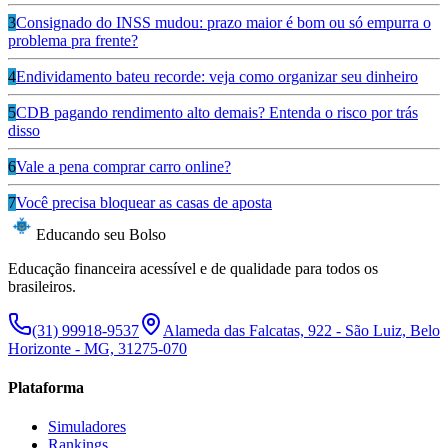
3
Consignado do INSS mudou: prazo maior é bom ou só empurra o
problema pra frente?
4
Endividamento bateu recorde: veja como organizar seu dinheiro
5
CDB pagando rendimento alto demais? Entenda o risco por trás
disso
6
Vale a pena comprar carro online?
7
Você precisa bloquear as casas de aposta
Educando seu Bolso
Educação financeira acessível e de qualidade para todos os
brasileiros.
(31) 99918-9537
Alameda das Falcatas, 922 - São Luiz, Belo
Horizonte - MG, 31275-070
Plataforma
Simuladores
Rankings