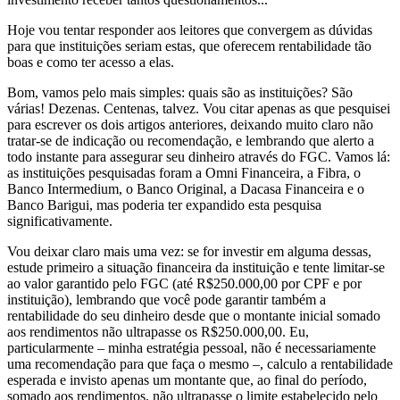
Hoje vou tentar responder aos leitores que convergem as dúvidas
para que instituições seriam estas, que oferecem rentabilidade tão
boas e como ter acesso a elas.
Bom, vamos pelo mais simples: quais são as instituições? São
várias! Dezenas. Centenas, talvez. Vou citar apenas as que pesquisei
para escrever os dois artigos anteriores, deixando muito claro não
tratar-se de indicação ou recomendação, e lembrando que alerto a
todo instante para assegurar seu dinheiro através do FGC. Vamos lá:
as instituições pesquisadas foram a Omni Financeira, a Fibra, o
Banco Intermedium, o Banco Original, a Dacasa Financeira e o
Banco Barigui, mas poderia ter expandido esta pesquisa
significativamente.
Vou deixar claro mais uma vez: se for investir em alguma dessas,
estude primeiro a situação financeira da instituição e tente limitar-se
ao valor garantido pelo FGC (até R$250.000,00 por CPF e por
instituição), lembrando que você pode garantir também a
rentabilidade do seu dinheiro desde que o montante inicial somado
aos rendimentos não ultrapasse os R$250.000,00. Eu,
particularmente – minha estratégia pessoal, não é necessariamente
uma recomendação para que faça o mesmo –, calculo a rentabilidade
esperada e invisto apenas um montante que, ao final do período,
somado aos rendimentos, não ultrapasse o limite estabelecido pelo