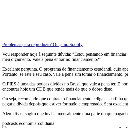
Problemas para reproduzir? Ouça no Spotify
Vou responder hoje à seguinte dúvida: "Estou pensando em financiar a
meu orçamento. Vale a pena entrar no financiamento?"
Excelente pergunta. O programa de financiamento estudantil, cujo ap
Portanto, se este é seu caso, vale a pena sim tomar o financiamento,
O FIES é uma das poucas dívidas no Brasil que vale a pena ter. E po
encontrar hoje um CDB que rende mais do que o dobro disto.
Ou seja, recomendo que contrate o financiamento e diga a sua filha q
pagar a dívida depois que estiver formado e empregado. Será excelent
Além disso, sugiro que invista mensalmente uma parte do que pagaria a
podcasts-economia-cotidiana