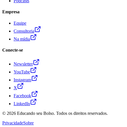
Podcasts
Empresa
Equipe
Consultoria
Na mídia
Conecte-se
Newsletter
YouTube
Instagram
X
Facebook
LinkedIn
© 2026
Educando seu Bolso
. Todos os direitos reservados.
Privacidade
Sobre