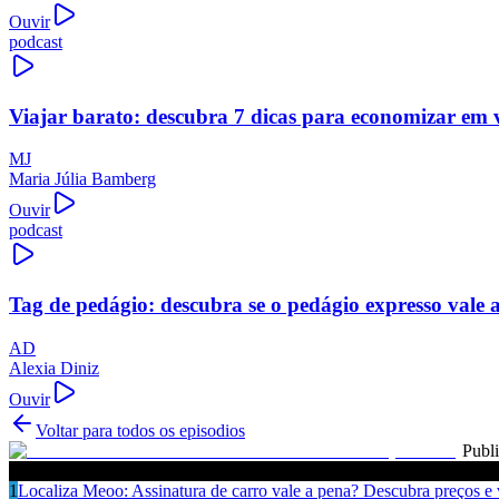
Ouvir
podcast
Viajar barato: descubra 7 dicas para economizar em 
MJ
Maria Júlia Bamberg
Ouvir
podcast
Tag de pedágio: descubra se o pedágio expresso vale 
AD
Alexia Diniz
Ouvir
Voltar para todos os episodios
Publ
Ouça também
1
Localiza Meoo: Assinatura de carro vale a pena? Descubra preços e