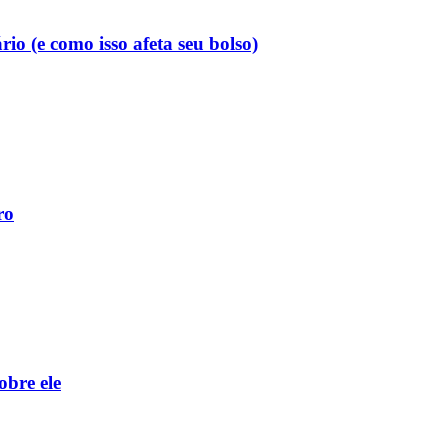
o (e como isso afeta seu bolso)
ro
obre ele