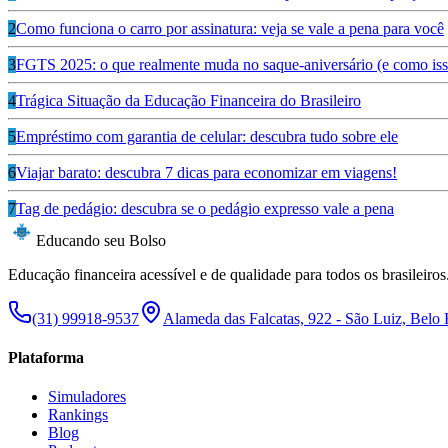
2
Como funciona o carro por assinatura: veja se vale a pena para você
3
FGTS 2025: o que realmente muda no saque-aniversário (e como isso
4
Trágica Situação da Educação Financeira do Brasileiro
5
Empréstimo com garantia de celular: descubra tudo sobre ele
6
Viajar barato: descubra 7 dicas para economizar em viagens!
7
Tag de pedágio: descubra se o pedágio expresso vale a pena
Educando seu Bolso
Educação financeira acessível e de qualidade para todos os brasileiros
(31) 99918-9537
Alameda das Falcatas, 922 - São Luiz, Belo
Plataforma
Simuladores
Rankings
Blog