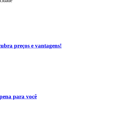
icidade
cubra preços e vantagens!
 pena para você