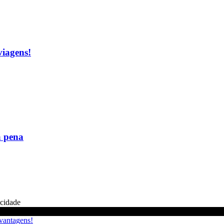
viagens!
a pena
icidade
 vantagens!