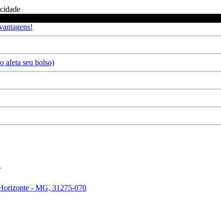
icidade
 vantagens!
 afeta seu bolso)
.
 Horizonte - MG, 31275-070