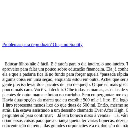
Problemas para reproduzir? Ouça no Spotify
Educar filhos não é fácil. E é tarefa para o dia inteiro, o ano intei
aproveito para falar um pouco sobre educação financeira. Ela já con
ela e que a padaria fica lá no fundo para forçar aquela “passada ráp
alguma coisa em uma seção, enquanto estou em outra. Achei que seria 
gente precisa levar dois pacotes de pão de queijo. O que eu mais gost
pouco mais caro. Você vai decidir. Olhe todas as marcas, as datas de 
pacotes de outra marca e botou no carrinho. Sem eu perguntar, me exp
Havia duas opções da marca que eu escolhi: 500 ml e 1 litro. Ela lo
1 litro representa menos lixo do que duas de 500 ml. Então, mesmo s
atrás. Ela estava assistindo a um desenho chamado Ever After High. O
perguntei só para confirmar: – Já tem boneca disso à venda? – Já, vár
criam essas coisas para que a criança queira ter várias bonecas, dezen
concentração de renda das grandes corporações e a exploração de mão 