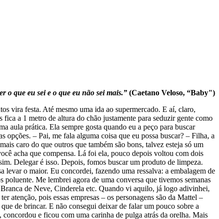
er o que eu sei
e o que eu não sei mais.”
(Caetano Veloso, “Baby")
ntos vira festa. Até mesmo uma ida ao supermercado. E aí, claro,
 fica a 1 metro de altura do chão justamente para seduzir gente como
uma aula prática. Ela sempre gosta quando eu a peço para buscar
s opções. – Pai, me fala alguma coisa que eu possa buscar? – Filha, a
o mais caro do que outros que também são bons, talvez esteja só um
e você acha que compensa. Lá foi ela, pouco depois voltou com dois
ssim. Delegar é isso. Depois, fomos buscar um produto de limpeza.
sa levar o maior. Eu concordei, fazendo uma ressalva: a embalagem de
nos poluente. Me lembrei agora de uma conversa que tivemos semanas
 Branca de Neve, Cinderela etc. Quando vi aquilo, já logo adivinhei,
 ter atenção, pois essas empresas – os personagens são da Mattel –
do que de brincar. E não consegui deixar de falar um pouco sobre a
u, concordou e ficou com uma carinha de pulga atrás da orelha. Mais