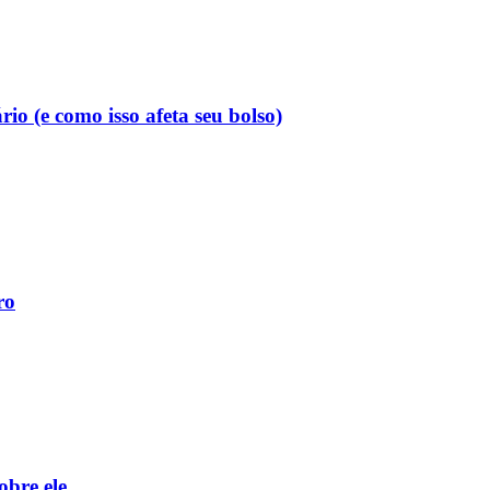
o (e como isso afeta seu bolso)
ro
obre ele