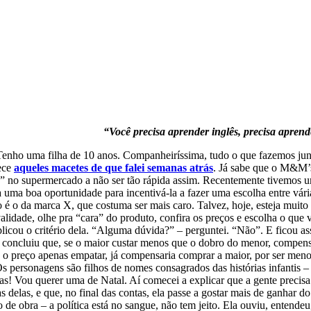
“Você precisa aprender inglês,
precisa aprend
ro. Tenho uma filha de 10 anos. Companheiríssima, tudo o que fazemos ju
hece
aqueles macetes de que falei semanas atrás
. Já sabe que o M&M’s
ida” no supermercado a não ser tão rápida assim. Recentemente tivemos 
uma boa oportunidade para incentivá-la a fazer uma escolha entre vária
o é o da marca X, que costuma ser mais caro. Talvez, hoje, esteja muit
validade, olhe pra “cara” do produto, confira os preços e escolha o qu
licou o critério dela. “Alguma dúvida?” – perguntei. “Não”. E ficou a
go concluiu que, se o maior custar menos que o dobro do menor, compen
e o preço apenas empatar, já compensaria comprar a maior, por ser me
s personagens são filhos de nomes consagrados das histórias infantis –
ias! Vou querer uma de Natal. Aí comecei a explicar que a gente precisa
as delas, e que, no final das contas, ela passe a gostar mais de ganhar 
de obra – a política está no sangue, não tem jeito. Ela ouviu, entende