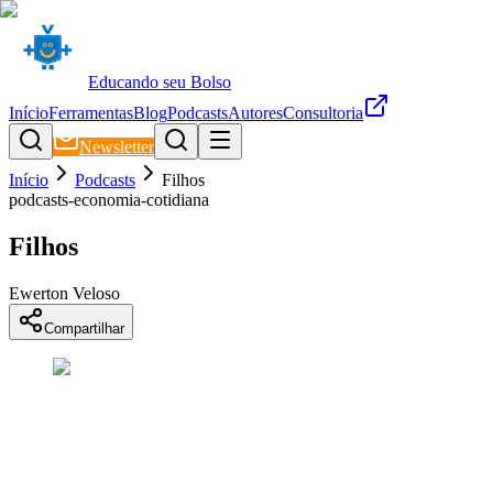
Educando seu Bolso
Início
Ferramentas
Blog
Podcasts
Autores
Consultoria
Newsletter
Início
Podcasts
Filhos
podcasts-economia-cotidiana
Filhos
Ewerton Veloso
Compartilhar