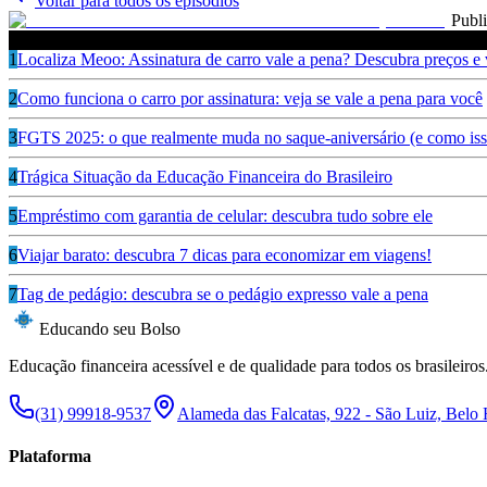
Voltar para todos os episodios
Publ
Ouça também
1
Localiza Meoo: Assinatura de carro vale a pena? Descubra preços e
2
Como funciona o carro por assinatura: veja se vale a pena para você
3
FGTS 2025: o que realmente muda no saque-aniversário (e como isso
4
Trágica Situação da Educação Financeira do Brasileiro
5
Empréstimo com garantia de celular: descubra tudo sobre ele
6
Viajar barato: descubra 7 dicas para economizar em viagens!
7
Tag de pedágio: descubra se o pedágio expresso vale a pena
Educando seu Bolso
Educação financeira acessível e de qualidade para todos os brasileiros
(31) 99918-9537
Alameda das Falcatas, 922 - São Luiz, Belo
Plataforma