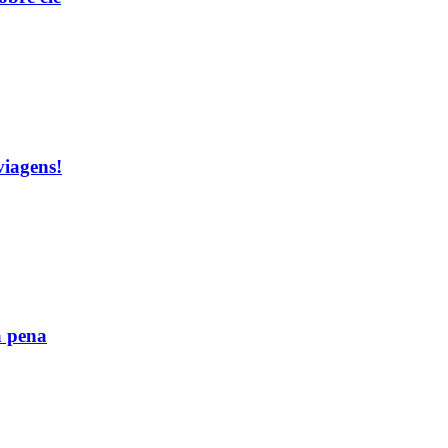
viagens!
a pena