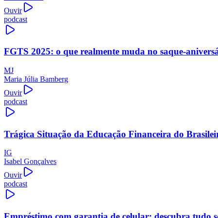
Ouvir
podcast
FGTS 2025: o que realmente muda no saque-aniversári
MJ
Maria Júlia Bamberg
Ouvir
podcast
Trágica Situação da Educação Financeira do Brasilei
IG
Isabel Gonçalves
Ouvir
podcast
Empréstimo com garantia de celular: descubra tudo s