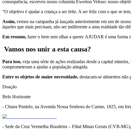
consequência, escreveu nosso colunista Ewerton Veloso: nosso objeti
“O objetivo é ajudar a criança a ser feliz. A ser feliz com o que se te
Assim,
vemos na campanha já lançada anteriormente em um de nossos po
àqueles que mais precisam, não ser indiferente a uma realidade tão dif
Em resumo,
fazer o bem sem olhar a quem: AJUDAR é uma forma de 
Vamos nos unir a esta causa?
Para isso,
veja uma série de ações realizadas desde a capital mineira
comprometeram a ajudar a população atingida.
Entre os objetos de maior necessidade,
destacam-se alimentos não pe
Doação
Belo Horizonte
- Chiara Pontelo, na Avenida Nossa Senhora do Carmo, 1825, em fre
- Sede da Cruz Vermelha Brasileira – Filial Minas Gerais (CVB-MG),