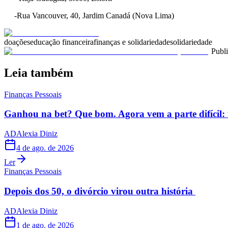
.....
-Rua Vancouver, 40, Jardim Canadá (Nova Lima)
doações
educação financeira
finanças e solidariedade
solidariedade
Publ
Leia também
Finanças Pessoais
Ganhou na bet? Que bom. Agora vem a parte difícil: 
AD
Alexia Diniz
4 de ago. de 2026
Ler
Finanças Pessoais
Depois dos 50, o divórcio virou outra história
AD
Alexia Diniz
1 de ago. de 2026