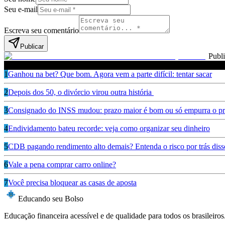
Seu e-mail
Escreva seu comentário
Publicar
Publ
Leia também
1
Ganhou na bet? Que bom. Agora vem a parte difícil: tentar sacar
2
Depois dos 50, o divórcio virou outra história
3
Consignado do INSS mudou: prazo maior é bom ou só empurra o pr
4
Endividamento bateu recorde: veja como organizar seu dinheiro
5
CDB pagando rendimento alto demais? Entenda o risco por trás diss
6
Vale a pena comprar carro online?
7
Você precisa bloquear as casas de aposta
Educando seu Bolso
Educação financeira acessível e de qualidade para todos os brasileiros