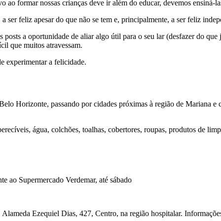
vo ao formar nossas crianças deve ir além do educar, devemos ensiná-l
m, a ser feliz apesar do que não se tem e, principalmente, a ser feliz in
sts a oportunidade de aliar algo útil para o seu lar (desfazer do que j
ícil que muitos atravessam.
experimentar a felicidade.
, Belo Horizonte, passando por cidades próximas à região de Mariana e 
recíveis, água, colchões, toalhas, cobertores, roupas, produtos de limp
nte ao Supermercado Verdemar, até sábado
 Alameda Ezequiel Dias, 427, Centro, na região hospitalar. Informaçõ