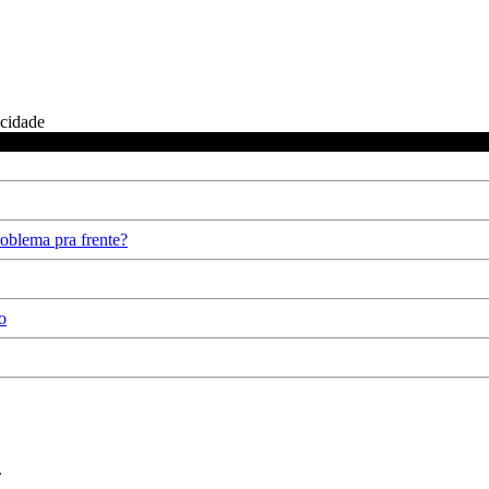
icidade
oblema pra frente?
o
.