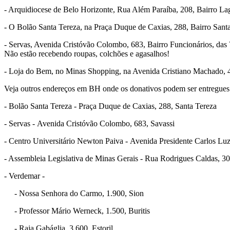
- Arquidiocese de Belo Horizonte, Rua Além Paraíba, 208, Bairro La
- O Bolão Santa Tereza, na Praça Duque de Caxias, 288, Bairro Sant
- Servas, Avenida Cristóvão Colombo, 683, Bairro Funcionários, das 
Não estão recebendo roupas, colchões e agasalhos!
- Loja do Bem, no Minas Shopping, na Avenida Cristiano Machado, 40
Veja outros endereços em BH onde os donativos podem ser entregues
- Bolão Santa Tereza - Praça Duque de Caxias, 288, Santa Tereza
- Servas - Avenida Cristóvão Colombo, 683, Savassi
- Centro Universitário Newton Paiva - Avenida Presidente Carlos Luz
- Assembleia Legislativa de Minas Gerais - Rua Rodrigues Caldas, 3
- Verdemar -
.....
- Nossa Senhora do Carmo, 1.900, Sion
.....
- Professor Mário Werneck, 1.500, Buritis
.....
- Raja Gabáglia, 3.600, Estoril