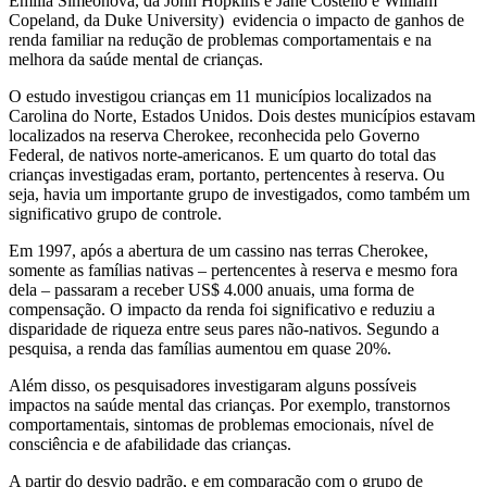
Emilia Simeonova, da John Hopkins e Jane Costello e William
Copeland, da Duke University) evidencia o impacto de ganhos de
renda familiar na redução de problemas comportamentais e na
melhora da saúde mental de crianças.
O estudo investigou crianças em 11 municípios localizados na
Carolina do Norte, Estados Unidos. Dois destes municípios estavam
localizados na reserva Cherokee, reconhecida pelo Governo
Federal, de nativos norte-americanos. E um quarto do total das
crianças investigadas eram, portanto, pertencentes à reserva. Ou
seja, havia um importante grupo de investigados, como também um
significativo grupo de controle.
Em 1997, após a abertura de um cassino nas terras Cherokee,
somente as famílias nativas – pertencentes à reserva e mesmo fora
dela – passaram a receber US$ 4.000 anuais, uma forma de
compensação. O impacto da renda foi significativo e reduziu a
disparidade de riqueza entre seus pares não-nativos. Segundo a
pesquisa, a renda das famílias aumentou em quase 20%.
Além disso, os pesquisadores investigaram alguns possíveis
impactos na saúde mental das crianças. Por exemplo, transtornos
comportamentais, sintomas de problemas emocionais, nível de
consciência e de afabilidade das crianças.
A partir do desvio padrão, e em comparação com o grupo de