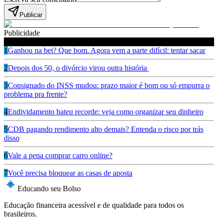
Publicar
Publicidade
Leia também
1
Ganhou na bet? Que bom. Agora vem a parte difícil: tentar sacar
2
Depois dos 50, o divórcio virou outra história
3
Consignado do INSS mudou: prazo maior é bom ou só empurra o
problema pra frente?
4
Endividamento bateu recorde: veja como organizar seu dinheiro
5
CDB pagando rendimento alto demais? Entenda o risco por trás
disso
6
Vale a pena comprar carro online?
7
Você precisa bloquear as casas de aposta
Educando seu Bolso
Educação financeira acessível e de qualidade para todos os
brasileiros.