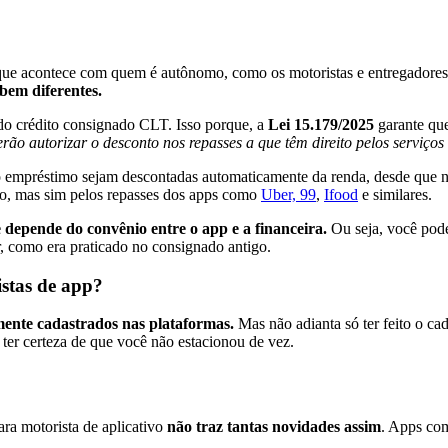
 o que acontece com quem é autônomo, como os motoristas e entregadore
 bem diferentes.
do crédito consignado CLT. Isso porque, a
Lei 15.179/2025
garante qu
rão autorizar o desconto nos repasses a que têm direito pelos serviços
 do empréstimo sejam descontadas automaticamente da renda, desde que
to, mas sim pelos repasses dos apps como
Uber, 99
,
Ifood
e similares.
e depende do convênio entre o app e a financeira.
Ou seja, você pode
 como era praticado no consignado antigo.
istas de app?
lmente cadastrados nas plataformas.
Mas não adianta só ter feito o ca
r ter certeza de que você não estacionou de vez.
ra motorista de aplicativo
não traz tantas novidades assim
. Apps com