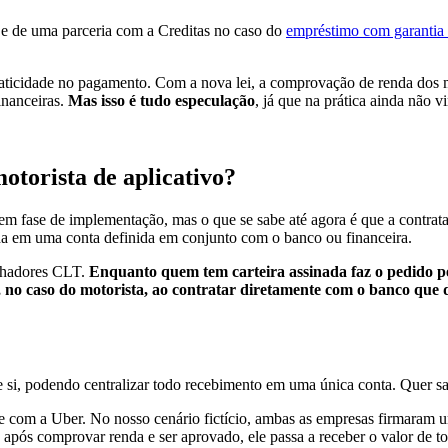
 e de uma parceria com a Creditas no caso do
empréstimo com garantia 
praticidade no pagamento. Com a nova lei, a comprovação de renda dos mo
inanceiras.
Mas isso é tudo especulação
, já que na prática ainda não
torista de aplicativo?
em fase de implementação, mas o que se sabe até agora é que a contrataç
rida em uma conta definida em conjunto com o banco ou financeira.
alhadores CLT.
Enquanto quem tem carteira assinada faz o pedido pe
is, no caso do motorista, ao contratar diretamente com o banco que
 si, podendo centralizar todo recebimento em uma única conta. Quer s
 e com a Uber. No nosso cenário fictício, ambas as empresas firmara
 após comprovar renda e ser aprovado, ele passa a receber o valor de to