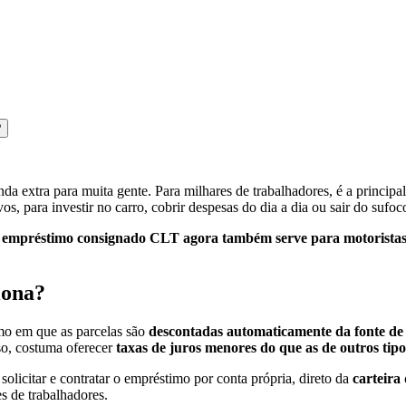
?
da extra para muita gente. Para milhares de trabalhadores, é a princip
s, para investir no carro, cobrir despesas do dia a dia ou sair do sufoc
o
empréstimo consignado CLT agora também serve para motoristas 
nciona?
o em que as parcelas são
descontadas automaticamente da fonte de
so, costuma oferecer
taxas de juros menores do que as de outros tip
 solicitar e contratar o empréstimo por conta própria, direto da
carteira 
s de trabalhadores.