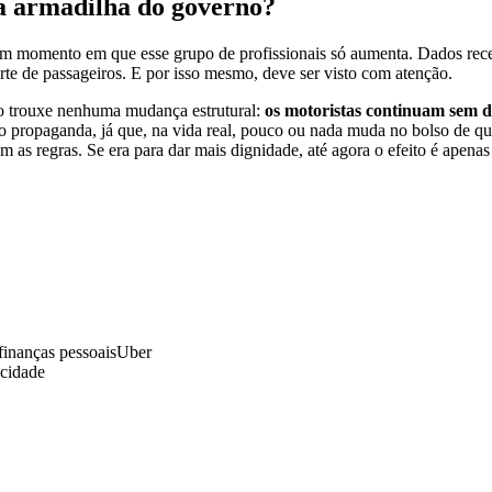
a armadilha do governo?
um momento em que esse grupo de profissionais só aumenta. Dados rec
rte de passageiros. E por isso mesmo, deve ser visto com atenção.
 trouxe nenhuma mudança estrutural:
os motoristas continuam sem di
opaganda, já que, na vida real, pouco ou nada muda no bolso de quem
 as regras. Se era para dar mais dignidade, até agora o efeito é apena
finanças pessoais
Uber
icidade