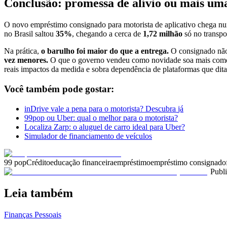
Conclusão: promessa de alívio ou mais um
O novo empréstimo consignado para motorista de aplicativo chega n
no Brasil saltou
35%
, chegando a cerca de
1,72 milhão
só no transpo
Na prática,
o barulho foi maior do que a entrega.
O consignado não
vez menores.
O que o governo vendeu como novidade soa mais como pr
reais impactos da medida e sobra dependência de plataformas que ditam
Você também pode gostar:
inDrive vale a pena para o motorista?
Descubra
já
99pop ou Uber: qual o melhor para o motorista?
Localiza Zarp: o aluguel de carro ideal para Uber?
Simulador de financiamento de veículos
99 pop
Crédito
educação financeira
empréstimo
empréstimo consignado
Publ
Leia também
Finanças Pessoais