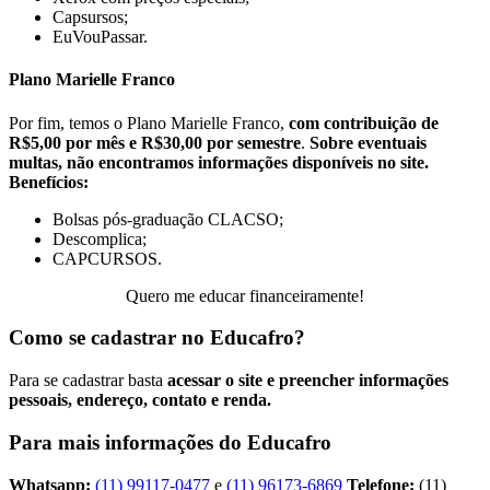
Capsursos;
EuVouPassar.
Plano Marielle Franco
Por fim, temos o Plano Marielle Franco,
com contribuição de
R$5,00 por mês e R$30,00 por semestre
.
Sobre eventuais
multas, não encontramos informações disponíveis no site.
Benefícios:
Bolsas pós-graduação CLACSO;
Descomplica;
CAPCURSOS.
Quero me educar financeiramente!
Como se cadastrar no Educafro?
Para se cadastrar basta
acessar o site e preencher informações
pessoais, endereço, contato e renda.
Para mais informações do Educafro
Whatsapp:
(11) 99117-0477
e
(11) 96173-6869
Telefone:
(11)