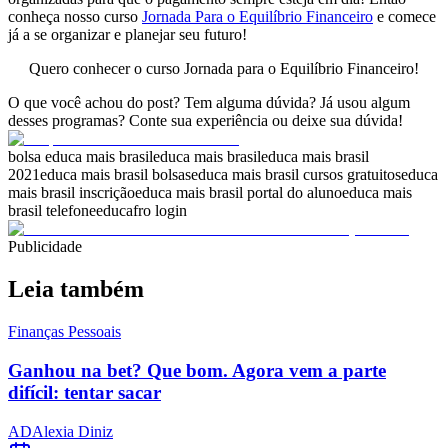
conheça nosso curso
Jornada Para o Equilíbrio Financeiro
e comece
já a se organizar e planejar seu futuro!
Quero conhecer o curso Jornada para o Equilíbrio Financeiro!
O que você achou do post? Tem alguma dúvida? Já usou algum
desses programas? Conte sua experiência ou deixe sua dúvida!
bolsa educa mais brasil
educa mais brasil
educa mais brasil
2021
educa mais brasil bolsas
educa mais brasil cursos gratuitos
educa
mais brasil inscrição
educa mais brasil portal do aluno
educa mais
brasil telefone
educafro login
Publicidade
Leia também
Finanças Pessoais
Ganhou na bet? Que bom. Agora vem a parte
difícil: tentar sacar
AD
Alexia Diniz