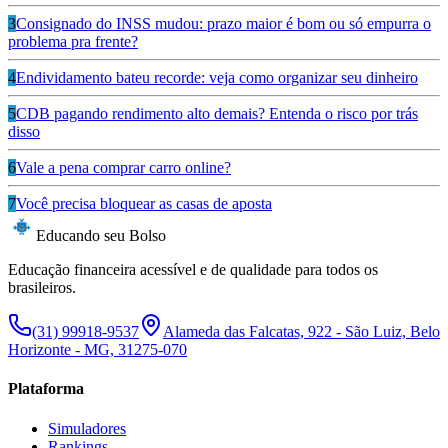
3
Consignado do INSS mudou: prazo maior é bom ou só empurra o
problema pra frente?
4
Endividamento bateu recorde: veja como organizar seu dinheiro
5
CDB pagando rendimento alto demais? Entenda o risco por trás
disso
6
Vale a pena comprar carro online?
7
Você precisa bloquear as casas de aposta
Educando seu Bolso
Educação financeira acessível e de qualidade para todos os
brasileiros.
(31) 99918-9537
Alameda das Falcatas, 922 - São Luiz, Belo
Horizonte - MG, 31275-070
Plataforma
Simuladores
Rankings