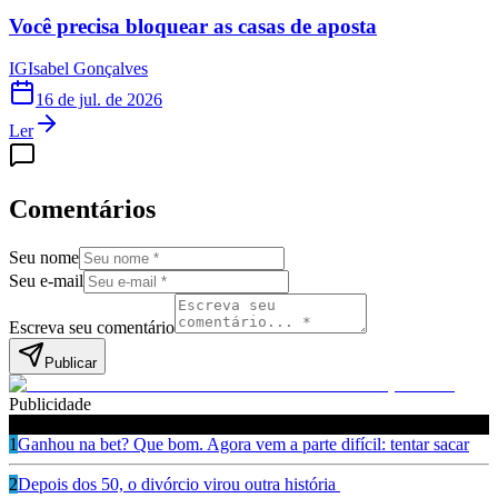
Você precisa bloquear as casas de aposta
IG
Isabel Gonçalves
16 de jul. de 2026
Ler
Comentários
Seu nome
Seu e-mail
Escreva seu comentário
Publicar
Publicidade
Leia também
1
Ganhou na bet? Que bom. Agora vem a parte difícil: tentar sacar
2
Depois dos 50, o divórcio virou outra história