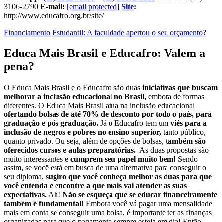
3106-2790
E-mail:
[email protected]
Site
:
http://www.educafro.org.br/site/
Financiamento Estudantil: A faculdade apertou o seu orçamento?
Educa Mais Brasil e Educafro: Valem a
pena?
O Educa Mais Brasil e o Educafro são duas
iniciativas que buscam
melhorar a inclusão educacional no Brasil,
embora de formas
diferentes. O Educa Mais Brasil atua na inclusão educacional
ofertando bolsas de até 70% de desconto por todo o país, para
graduação e pós graduação.
Já o Educafro tem um
viés para a
inclusão de negros e pobres no ensino superior,
tanto público,
quanto privado. Ou seja, além de opções de bolsas,
também são
oferecidos cursos e aulas preparatórias.
As duas propostas são
muito interessantes e
cumprem seu papel muito bem!
Sendo
assim, se você está em busca de uma alternativa para conseguir o
seu diploma,
sugiro que você conheça melhor as duas para que
você entenda e encontre a que mais vai atender as suas
expectativas.
Ah!
Não se esqueça que se educar financeiramente
também é fundamental
! Embora você vá pagar uma mensalidade
mais em conta se conseguir uma bolsa, é importante ter as finanças
organizadas para que o pagamento sempre esteja em dia! Então