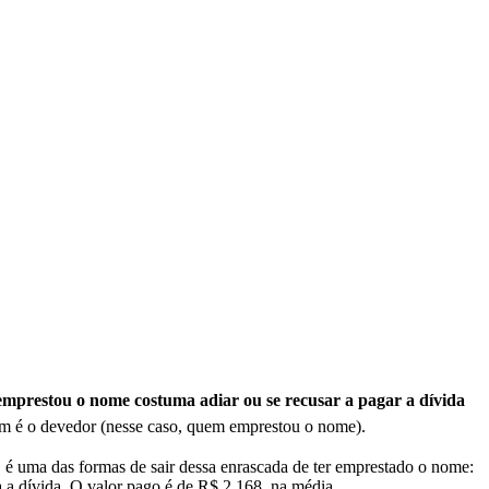
mprestou o nome costuma adiar ou se recusar a pagar a dívida
uem é o devedor (nesse caso, quem emprestou o nome).
 é uma das formas de sair dessa enrascada de ter emprestado o nome:
a a dívida. O valor pago é de R$ 2.168, na média.