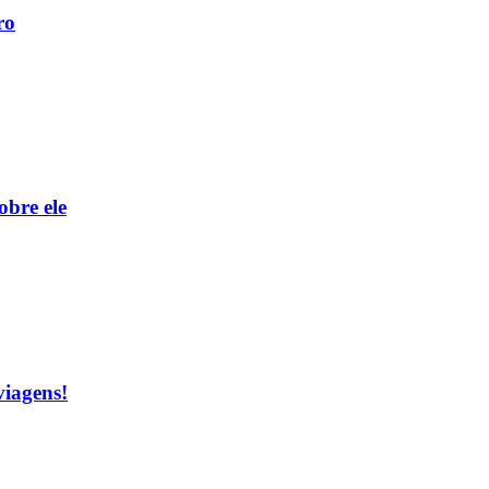
ro
obre ele
viagens!