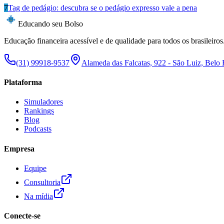
7
Tag de pedágio: descubra se o pedágio expresso vale a pena
Educando seu Bolso
Educação financeira acessível e de qualidade para todos os brasileiros
(31) 99918-9537
Alameda das Falcatas, 922 - São Luiz, Belo
Plataforma
Simuladores
Rankings
Blog
Podcasts
Empresa
Equipe
Consultoria
Na mídia
Conecte-se