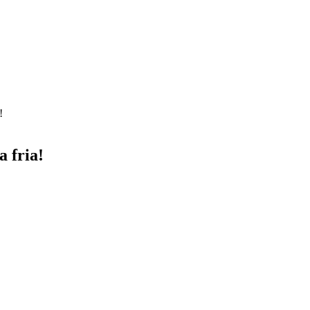
!
 fria!