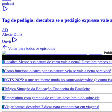
podcast
Tag de pedágio: descubra se o pedágio expresso vale 
AD
Alexia Diniz
Ouvir
Voltar para todos os episodios
Publ
Ouça também
1
Localiza Meoo: Assinatura de carro vale a pena? Descubra preços e
2
Como funciona o carro por assinatura: veja se vale a pena para você
3
FGTS 2025: o que realmente muda no saque-aniversário (e como isso
4
Trágica Situação da Educação Financeira do Brasileiro
5
Empréstimo com garantia de celular: descubra tudo sobre ele
6
Viajar barato: descubra 7 dicas para economizar em viagens!