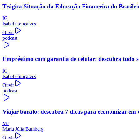
Trágica Situação da Educação Financeira do Brasilei
IG
Isabel Gonçalves
Ouvir
podcast
Empréstimo com garantia de celular: descubra tudo s
IG
Isabel Gonçalves
Ouvir
podcast
Viajar barato: descubra 7 dicas para economizar em 
MJ
Maria Júlia Bamberg
Ouvir