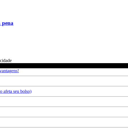
a pena
icidade
 vantagens!
 afeta seu bolso)