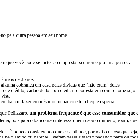
eito pela outra pessoa em seu nome
em que você pode se meter ao emprestar seu nome pra uma pessoa:
 há mais de 3 anos
alguma cobrança em casa pelas dívidas que “não eram” deles
 de crédito, cartão de loja ou crediário por estarem com o nome sujo
 vista
a em banco, fazer empréstimo no banco e ter cheque especial.
que Pellizzaro,
um problema frequente é que esse consumidor que e
blema, pois para o banco não interessa quem usou o dinheiro, e sim, q
a. É pouco, considerando que essa atitude, por mais custosa que seja,
da pelo amigo ou parente – saíram dessa situação pagando parte ou tod