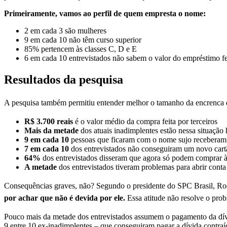
Primeiramente, vamos ao perfil de quem empresta o nome:
2 em cada 3 são mulheres
9 em cada 10 não têm curso superior
85% pertencem às classes C, D e E
6 em cada 10 entrevistados não sabem o valor do empréstimo f
Resultados da pesquisa
A pesquisa também permitiu entender melhor o tamanho da encrenca 
R$ 3.700 reais
é o valor médio da compra feita por terceiros
Mais da metade
dos atuais inadimplentes estão nessa situação
9 em cada 10
pessoas que ficaram com o nome sujo receberam 
7 em cada 10
dos entrevistados não conseguiram um novo cartão
64%
dos entrevistados disseram que agora só podem comprar à
A metade
dos entrevistados tiveram problemas para abrir cont
Consequências graves, não?
Segundo o presidente do SPC Brasil, Ro
por achar que não é devida por ele.
Essa atitude não resolve o pro
Pouco mais da metade dos entrevistados assumem o pagamento da dívid
9 entre 10 ex-inadimplentes – que conseguiram pagar a dívida contraí