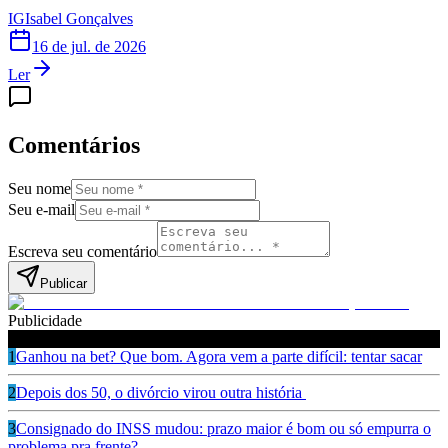
IG
Isabel Gonçalves
16 de jul. de 2026
Ler
Comentários
Seu nome
Seu e-mail
Escreva seu comentário
Publicar
Publicidade
Leia também
1
Ganhou na bet? Que bom. Agora vem a parte difícil: tentar sacar
2
Depois dos 50, o divórcio virou outra história
3
Consignado do INSS mudou: prazo maior é bom ou só empurra o
problema pra frente?