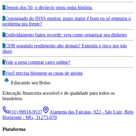
2
Depois dos 50, o divórcio virou outra história
3
Consignado do INSS mudou: prazo maior é bom ou só empurra o
problema pra frente?
4
Endividamento bateu recorde: veja como organizar seu dinheiro
5
CDB pagando rendimento alto demais? Entenda o risco por trás
disso
6
Vale a pena comprar carro online?
7
Você precisa bloquear as casas de aposta
Educando seu Bolso
Educação financeira acessível e de qualidade para todos os
brasileiros.
(31) 99918-9537
Alameda das Falcatas, 922 - São Luiz, Belo
Horizonte - MG, 31275-070
Plataforma