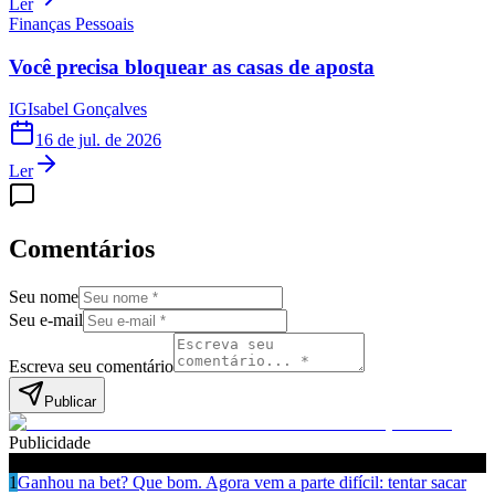
Ler
Finanças Pessoais
Você precisa bloquear as casas de aposta
IG
Isabel Gonçalves
16 de jul. de 2026
Ler
Comentários
Seu nome
Seu e-mail
Escreva seu comentário
Publicar
Publicidade
Leia também
1
Ganhou na bet? Que bom. Agora vem a parte difícil: tentar sacar