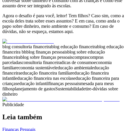
conversar sobre dinheiro e consumo com as crianças e como esse
assunto deve ser integrado às escolas.
Agora o desafio é para você, leitor! Tem filhos? Caso sim, como a
escola deles trata sobre esses assuntos? E em casa, como anda o
papo sobre dinheiro, meio ambiente e consumo? Em caso de
dúvidas, não se esqueça, estamos aqui.
blog consultoria financeira
blog educação financeira
blog educação
financeira bh
blog finanças pessoais
blog sobre educação
financeira
blog sobre finanças pessoais
compras
compras
parceladas
consultoria financeira
dicas de consumo
economia
familiar
economia sustentável
educação ambiental
educação
financeira
educação financeira familiar
educação financeira
infantil
educação financeira nas escolas
educação financeira para
crianças
educação infantil
finanças pessoais
mesada para meus
filhos
planejamento de gastos
Sustentabilidade
tire-dúvidas sobre
dinheiro
Publicidade
Leia também
Finanças Pessoais