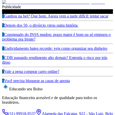
Publicidade
Leia também
1
Ganhou na bet? Que bom. Agora vem a parte difícil: tentar sacar
2
Depois dos 50, o divórcio virou outra história
3
Consignado do INSS mudou: prazo maior é bom ou só empurra o
problema pra frente?
4
Endividamento bateu recorde: veja como organizar seu dinheiro
5
CDB pagando rendimento alto demais? Entenda o risco por trás
disso
6
Vale a pena comprar carro online?
7
Você precisa bloquear as casas de aposta
Educando seu Bolso
Educação financeira acessível e de qualidade para todos os
brasileiros.
(31) 99918-9537
Alameda das Falcatas, 922 - São Luiz, Belo