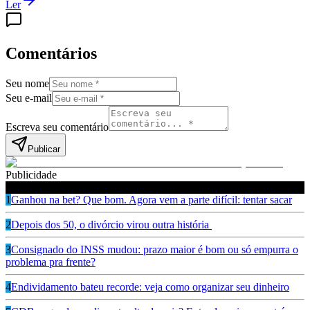
Ler
Comentários
Seu nome
Seu e-mail
Escreva seu comentário
Publicar
Publicidade
Leia também
1
Ganhou na bet? Que bom. Agora vem a parte difícil: tentar sacar
2
Depois dos 50, o divórcio virou outra história
3
Consignado do INSS mudou: prazo maior é bom ou só empurra o
problema pra frente?
4
Endividamento bateu recorde: veja como organizar seu dinheiro