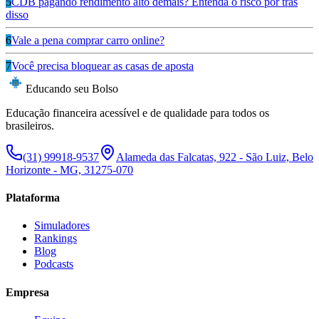
5
CDB pagando rendimento alto demais? Entenda o risco por trás
disso
6
Vale a pena comprar carro online?
7
Você precisa bloquear as casas de aposta
Educando seu Bolso
Educação financeira acessível e de qualidade para todos os
brasileiros.
(31) 99918-9537
Alameda das Falcatas, 922 - São Luiz, Belo
Horizonte - MG, 31275-070
Plataforma
Simuladores
Rankings
Blog
Podcasts
Empresa