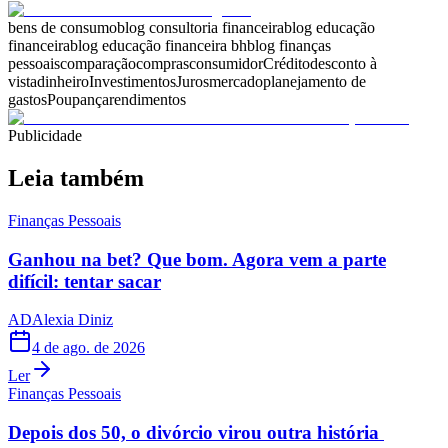
bens de consumo
blog consultoria financeira
blog educação
financeira
blog educação financeira bh
blog finanças
pessoais
comparação
compras
consumidor
Crédito
desconto à
vista
dinheiro
Investimentos
Juros
mercado
planejamento de
gastos
Poupança
rendimentos
Publicidade
Leia também
Finanças Pessoais
Ganhou na bet? Que bom. Agora vem a parte
difícil: tentar sacar
AD
Alexia Diniz
4 de ago. de 2026
Ler
Finanças Pessoais
Depois dos 50, o divórcio virou outra história