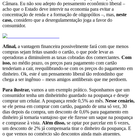
Câmara. Eu não sou adepto do pensamento econômico liberal –
acho que o Estado deve intervir na economia para evitar a
concentração de renda e a formação de oligopólios –, mas,
neste
caso,
considero que a desregulamentação joga a favor do
consumidor.
Afinal,
a vantagem financeira possivelmente fará com que menos
compras sejam feitas usando o cartão, o que pode levar as
operadoras a diminuírem as taxas cobradas dos comerciantes.
Com
isso,
no médio prazo, os preços para pagamento com cartão
tenderiam a cair, reequilibrando-se com os preços do pagamento em
dinheiro. Ok, este é um pensamento liberal tão redondinho que
chega a ser ingênuo – meus amigos antiliberais que me perdoem.
Para ilustrar,
vamos a um exemplo prático. Suponhamos que um
consumidor tenha um dinheirinho guardado na poupança e deseje
comprar um celular. A poupança rende 0,5% ao mês.
Nesse cenário,
se ele pensa em comprar com cartão, pagando de uma só vez, 30
dias depois da compra, um desconto de 0,6% para pagamento em
dinheiro já tornaria vantajoso que ele fizesse um saque na poupança
e comprasse à vista.
Além disso,
se optar por parcelar em 6 vezes,
um desconto de 2% já compensaria tirar o dinheiro da poupança. E
o que vemos no comércio são descontos ainda mais atraentes.