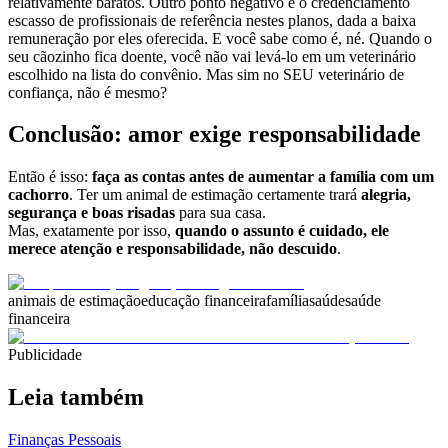
relativamente baratos. Outro ponto negativo é o credenciamento
escasso de profissionais de referência nestes planos, dada a baixa
remuneração por eles oferecida. E você sabe como é, né. Quando o
seu cãozinho fica doente, você não vai levá-lo em um veterinário
escolhido na lista do convênio. Mas sim no SEU veterinário de
confiança, não é mesmo?
Conclusão: amor exige responsabilidade
Então é isso:
faça as contas antes de aumentar a família com um
cachorro
. Ter um animal de estimação certamente trará
alegria,
segurança e boas risadas
para sua casa.
Mas, exatamente por isso,
quando o assunto é cuidado, ele
merece atenção e responsabilidade, não descuido
.
animais de estimação
educação financeira
família
saúde
saúde
financeira
Publicidade
Leia também
Finanças Pessoais