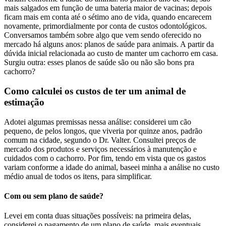
mais salgados em função de uma bateria maior de vacinas; depois
ficam mais em conta até o sétimo ano de vida, quando encarecem
novamente, primordialmente por conta de custos odontológicos.
Conversamos também sobre algo que vem sendo oferecido no
mercado há alguns anos: planos de saúde para animais. A partir da
dúvida inicial relacionada ao custo de manter um cachorro em casa.
Surgiu outra: esses planos de saúde são ou não são bons pra
cachorro?
Como calculei os custos de ter um animal de
estimação
Adotei algumas premissas nessa análise: considerei um cão
pequeno, de pelos longos, que viveria por quinze anos, padrão
comum na cidade, segundo o Dr. Valter. Consultei preços de
mercado dos produtos e serviços necessários à manutenção e
cuidados com o cachorro. Por fim, tendo em vista que os gastos
variam conforme a idade do animal, baseei minha a análise no custo
médio anual de todos os itens, para simplificar.
Com ou sem plano de saúde?
Levei em conta duas situações possíveis: na primeira delas,
considerei o pagamento de um plano de saúde, mais eventuais