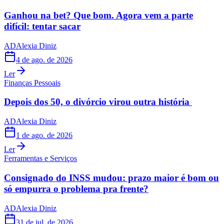
Ganhou na bet? Que bom. Agora vem a parte
difícil: tentar sacar
AD
Alexia Diniz
4 de ago. de 2026
Ler
Finanças Pessoais
Depois dos 50, o divórcio virou outra história
AD
Alexia Diniz
1 de ago. de 2026
Ler
Ferramentas e Serviços
Consignado do INSS mudou: prazo maior é bom ou
só empurra o problema pra frente?
AD
Alexia Diniz
31 de jul. de 2026