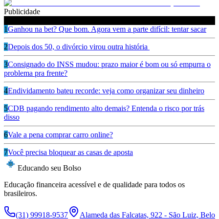
Publicidade
Leia também
1
Ganhou na bet? Que bom. Agora vem a parte difícil: tentar sacar
2
Depois dos 50, o divórcio virou outra história
3
Consignado do INSS mudou: prazo maior é bom ou só empurra o
problema pra frente?
4
Endividamento bateu recorde: veja como organizar seu dinheiro
5
CDB pagando rendimento alto demais? Entenda o risco por trás
disso
6
Vale a pena comprar carro online?
7
Você precisa bloquear as casas de aposta
Educando seu Bolso
Educação financeira acessível e de qualidade para todos os
brasileiros.
(31) 99918-9537
Alameda das Falcatas, 922 - São Luiz, Belo