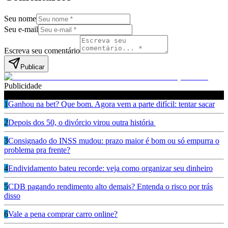
Seu nome
Seu e-mail
Escreva seu comentário
Publicar
Publicidade
Leia também
1
Ganhou na bet? Que bom. Agora vem a parte difícil: tentar sacar
2
Depois dos 50, o divórcio virou outra história
3
Consignado do INSS mudou: prazo maior é bom ou só empurra o
problema pra frente?
4
Endividamento bateu recorde: veja como organizar seu dinheiro
5
CDB pagando rendimento alto demais? Entenda o risco por trás
disso
6
Vale a pena comprar carro online?