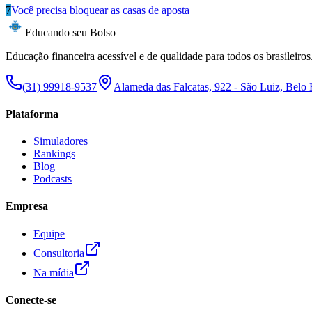
7
Você precisa bloquear as casas de aposta
Educando seu Bolso
Educação financeira acessível e de qualidade para todos os brasileiros
(31) 99918-9537
Alameda das Falcatas, 922 - São Luiz, Belo
Plataforma
Simuladores
Rankings
Blog
Podcasts
Empresa
Equipe
Consultoria
Na mídia
Conecte-se