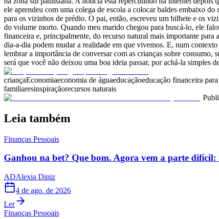
na zona sul paulistana. A notícia está repercutindo na internet depois
ele aprendeu com uma colega de escola a colocar baldes embaixo do c
para os vizinhos de prédio. O pai, então, escreveu um bilhete e os vi
do volume morto. Quando meu marido chegou para buscá-lo, ele falou
financeira e, principalmente, do recurso natural mais importante par
dia-a-dia podem mudar a realidade em que vivemos. E, num contexto 
lembrar a importância de conversar com as crianças sobre consumo, su
será que você não deixou uma boa ideia passar, por achá-la simples d
criança
Economia
economia de água
educação
educação financeira para
familiares
inspiração
recursos naturais
Publ
Leia também
Finanças Pessoais
Ganhou na bet? Que bom. Agora vem a parte difícil: 
AD
Alexia Diniz
4 de ago. de 2026
Ler
Finanças Pessoais