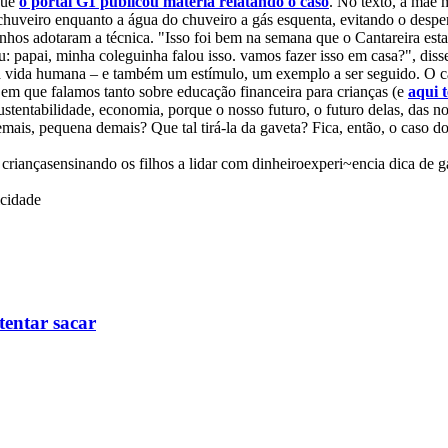
 que
o portal G1 publicou matéria relatando o caso
. No texto, a mãe 
huveiro enquanto a água do chuveiro a gás esquenta, evitando o desper
zinhos adotaram a técnica. "Isso foi bem na semana que o Cantareira est
: papai, minha coleguinha falou isso. vamos fazer isso em casa?", di
a a vida humana – e também um estímulo, um exemplo a ser seguido. O ca
em que falamos tanto sobre educação financeira para crianças (e
aqui 
stentabilidade, economia, porque o nosso futuro, o futuro delas, das n
emais, pequena demais? Que tal tirá-la da gaveta? Fica, então, o caso
 crianças
ensinando os filhos a lidar com dinheiro
experi~encia dica de g
icidade
tentar sacar