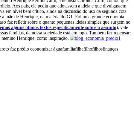
menino Henrique Ferrara Curti, a dentista Carolina Curti, contou que
dício. Aos pais, ele pediu que adotassem a ideia e que divulgassem
ava em nível bem crítico, ainda na discussão do uso da segunda cota
sse a mãe de Henrique, na matéria do G1. Foi uma grande economia
so faz refletir sobre o quanto pequenas ideias simples que surgem no
temos alguns ótimos textos especificamente sobre o assunto
), vale
ossas famílias, da nossa sociedade está em jogo. Também faz repensar:
 do menino Henrique, como inspiração.
aroto faz prédio economizar água
família
filha
filho
filhos
finanças