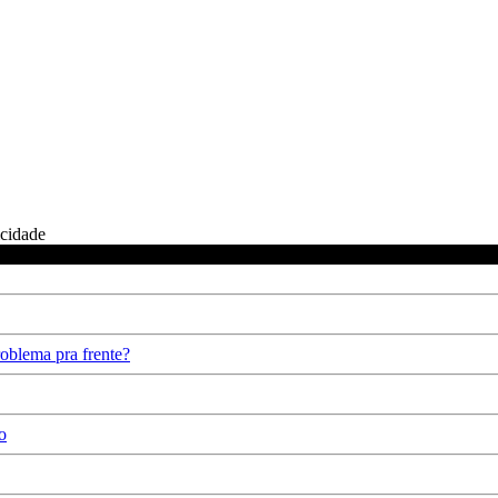
icidade
oblema pra frente?
o