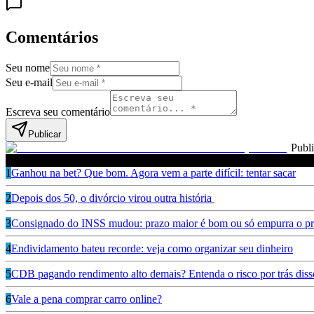
Comentários
Seu nome
Seu e-mail
Escreva seu comentário
Publicar
Publ
Leia também
1
Ganhou na bet? Que bom. Agora vem a parte difícil: tentar sacar
2
Depois dos 50, o divórcio virou outra história
3
Consignado do INSS mudou: prazo maior é bom ou só empurra o pr
4
Endividamento bateu recorde: veja como organizar seu dinheiro
5
CDB pagando rendimento alto demais? Entenda o risco por trás diss
6
Vale a pena comprar carro online?