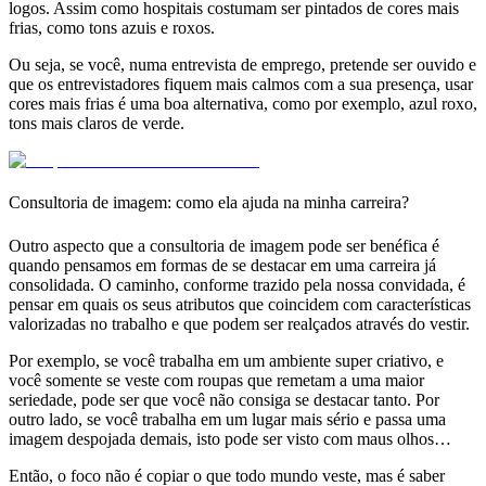
logos. Assim como hospitais costumam ser pintados de cores mais
frias, como tons azuis e roxos.
Ou seja, se você,
numa entrevista de emprego
, pretende
ser ouvido e
que os entrevistadores fiquem mais calmos com a sua presença
, usar
cores mais frias é uma boa alternativa, como por exemplo, azul roxo,
tons mais claros de verde.
Consultoria de imagem: como ela ajuda na minha carreira?
Outro aspecto que a consultoria de imagem pode ser benéfica é
quando pensamos em
formas de se destacar em uma carreira já
consolidada
. O caminho, conforme trazido pela nossa convidada, é
pensar em quais os seus atributos que coincidem com características
valorizadas no trabalho e que podem ser realçados através do vestir.
Por exemplo, se você trabalha em um
ambiente super criativo,
e
você somente se veste com roupas que
remetam a uma maior
seriedade,
pode ser que você não consiga se destacar tanto. Por
outro lado, se você trabalha em um
lugar mais sério e passa uma
imagem despojada demais
, isto pode ser visto com maus olhos…
Então,
o foco não é copiar o que todo mundo veste
, mas é saber