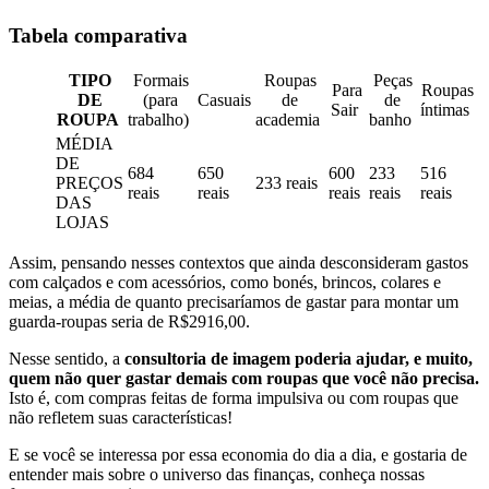
Tabela comparativa
TIPO
Formais
Roupas
Peças
Para
Roupas
DE
(para
Casuais
de
de
Sair
íntimas
ROUPA
trabalho)
academia
banho
MÉDIA
DE
684
650
600
233
516
PREÇOS
233 reais
reais
reais
reais
reais
reais
DAS
LOJAS
Assim, pensando nesses contextos que ainda desconsideram gastos
com calçados e com acessórios, como bonés, brincos, colares e
meias, a média de quanto precisaríamos de gastar para montar um
guarda-roupas seria de
R$2916,00.
Nesse sentido, a
consultoria de imagem poderia ajudar, e muito,
quem não quer gastar demais com roupas que você não precisa.
Isto é, com compras feitas de forma impulsiva ou com roupas que
não refletem suas características!
E se você se interessa por essa economia do dia a dia, e gostaria de
entender mais sobre o universo das finanças,
conheça nossas