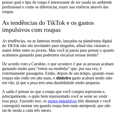
pensar qual
o tipo de roupa é interessante
de ser usada no
ambiente
profissional e como se diferenciar
, trazer sua essência através das
roupas.
As tendências do TikTok e os gastos
impulsivos com roupas
As tendências, ou as famosas trends, lançadas na plataforma digital
do TikTok não são novidades para ninguém, afinal elas
viraram a
maior febre entre os jovens.
Mas você já parou para pensar o
quanto
acabamos gastando para podermos encaixar nessas trends?
De acordo com a Caroline, o que acontece é que
as pessoas acabam
gastando muito para “entrar na modinha” que, por sua vez, é
extremamente passageira
. Então, depois de um tempo, quando essas
roupas não estão em alta mais, o
di
nheiro
gasto acabará tendo sido
em vão,
já que a peça tem uma durabilidade muito pequena.
A saída é pensar
no que a roupa que você compra representa
e,
principalmente, o quão bem representado você se sente ao vestir
essa peça. Fazendo isso, os
gastos impulsivos
irão diminuir e você
conseguirá montar um guarda roupa bem mais atemporal, que não
sai de moda a cada três meses.