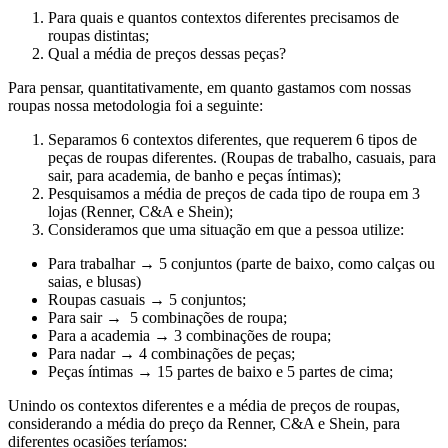
Para
quais e quantos contextos
diferentes precisamos de
roupas distintas;
Qual a média de
preços
dessas peças?
Para pensar, quantitativamente, em quanto gastamos com nossas
roupas nossa metodologia foi a seguinte:
Separamos
6 contextos diferentes
, que requerem 6 tipos de
peças de roupas diferentes.
(Roupas de trabalho, casuais, para
sair, para academia, de banho e peças íntimas)
;
Pesquisamos a
média de preços
de cada tipo de roupa em 3
lojas (Renner, C&A e Shein);
Consideramos que uma situação em que a pessoa utilize:
Para
trabalhar
→
5 conjuntos
(parte de baixo, como calças ou
saias, e blusas)
Roupas
casuais
→
5 conjuntos;
Para
sair
→
5 combinações
de roupa;
Para a
academia
→
3 combinações
de roupa;
Para
nadar
→
4 combinações
de peças;
Peças
íntimas
→
15 partes de baixo
e
5 partes de cima;
Unindo os contextos diferentes e a média de preços de roupas,
considerando a média do preço da
Renner, C&A e Shein, para
diferentes ocasiões teríamos: