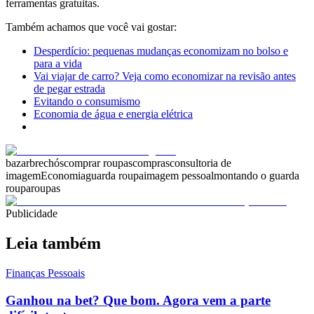
ferramentas gratuitas.
Também achamos que você vai gostar:
Desperdício: pequenas mudanças economizam no bolso e
para a vida
Vai viajar de carro? Veja como economizar na revisão antes
de pegar estrada
Evitando o consumismo
Economia de água e energia elétrica
bazar
brechós
comprar roupas
compras
consultoria de
imagem
Economia
guarda roupa
imagem pessoal
montando o guarda
roupa
roupas
Publicidade
Leia também
Finanças Pessoais
Ganhou na bet? Que bom. Agora vem a parte