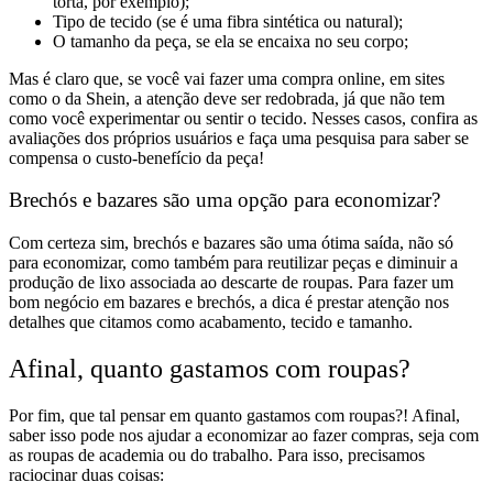
torta, por exemplo);
Tipo de
tecido
(se é uma fibra sintética ou natural);
O
tamanho
da peça, se ela se encaixa no seu corpo;
Mas é claro que, se você vai fazer uma
compra online
, em sites
como o da Shein, a atenção deve ser redobrada, já que
não tem
como você experimentar ou sentir o tecido
. Nesses casos, confira
as
avaliações dos próprios usuários
e faça uma pesquisa para saber se
compensa o
custo-benefício da peça!
Brechós e bazares são uma opção para economizar?
Com certeza sim, brechós e bazares são uma ótima saída, não só
para
economizar, como também para reutilizar peças e diminuir a
produção de lixo associada ao descarte de roupas
. Para fazer um
bom negócio em bazares e brechós, a dica é
prestar atenção nos
detalhes que citamos como acabamento, tecido e tamanho.
Afinal, quanto gastamos com roupas?
Por fim, que tal pensar em
quanto gastamos com roupas?!
Afinal,
saber isso pode nos ajudar a
economizar ao fazer compras, seja com
as roupas de academia ou do trabalho.
Para isso, precisamos
raciocinar duas coisas: