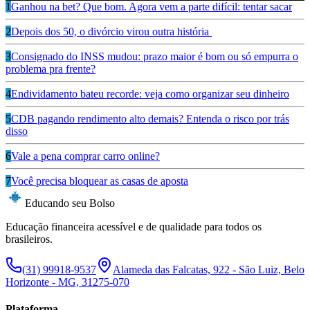
1
Ganhou na bet? Que bom. Agora vem a parte difícil: tentar sacar
2
Depois dos 50, o divórcio virou outra história
3
Consignado do INSS mudou: prazo maior é bom ou só empurra o
problema pra frente?
4
Endividamento bateu recorde: veja como organizar seu dinheiro
5
CDB pagando rendimento alto demais? Entenda o risco por trás
disso
6
Vale a pena comprar carro online?
7
Você precisa bloquear as casas de aposta
Educando seu Bolso
Educação financeira acessível e de qualidade para todos os
brasileiros.
(31) 99918-9537
Alameda das Falcatas, 922 - São Luiz, Belo
Horizonte - MG, 31275-070
Plataforma