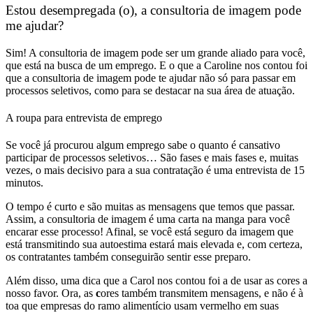
Estou desempregada (o), a consultoria de imagem pode
me ajudar?
Sim! A consultoria de imagem pode ser um grande aliado para você,
que está na busca de um emprego. E o que a Caroline nos contou foi
que a consultoria de imagem pode te ajudar não só para
passar em
processos seletivos,
como para se
destacar na sua área de atuação.
A roupa para entrevista de emprego
Se você já procurou algum emprego sabe o quanto é cansativo
participar de processos seletivos… São fases e mais fases e, muitas
vezes, o
mais decisivo para a sua contratação é uma entrevista de 15
minutos.
O tempo é curto e são muitas as mensagens que temos que passar.
Assim, a
consultoria de imagem é uma carta na manga para você
encarar esse processo!
Afinal, se você está
seguro da imagem que
está transmitindo
sua
autoestima
estará mais elevada e, com certeza,
os contratantes também conseguirão sentir esse preparo.
Além disso, uma dica que a Carol nos contou foi a de
usar as cores a
nosso favor.
Ora, as
c
ores também transmitem mensagens
, e não é à
toa que empresas do ramo alimentício usam vermelho em suas