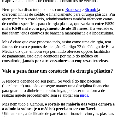
reaproveitando cartas de crédito de consórcios de veículos.
Nem precisa disso tudo, bancos como
Bradesco
e
Sicoob
já
oferecem linhas de crédito e financiamento para cirurgia plástica. Pra
quem prefere o consórcio, administradoras também oferecem cartas
de crédito específicas para cirurgia plástica, que
variam entre R$20
mil a R$40 mil e com pagamento de até 18 meses.
E a verdade é:
não faltam jeitos criativos de bancar a mamoplastia e a lipoescultura.
Mas é claro que esse processo todo, assim como uma cirurgia, tem
fatores de risco e pontos de atenção. O artigo 72 do Código de Ética
Médica diz que, embora seja permitido oferecer opções facilitadas
de pagamento, isso deve acontecer por meio do médico ou
consultório,
jamais por atravessadores ou empresas terceiras.
Vale a pena fazer um consórcio de cirurgia plástica?
A resposta depende do seu perfil. Se você é do tipo paciente
(literalmente) mas não consegue manter uma disciplina financeira
para guardar o dinheiro em outro lugar, pode ser uma forma de
realizar aquele procedimento sem se afogar em
juros.
Mas nem tudo é glamour,
o sorteio na maioria das vezes demora e
a administradora (e o médico) precisam ser confiáveis.
Ultimamente, a facilidade de parcelar ou financiar cirurgias plásticas