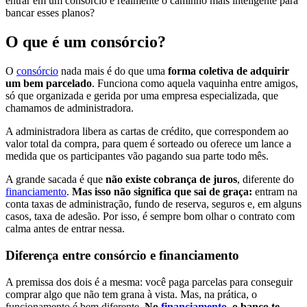
entrar em um consórcio é realmente o caminho mais inteligente para
bancar esses planos?
O que é um consórcio?
O
consórcio
nada mais é do que uma
forma coletiva de adquirir
um bem parcelado
. Funciona como aquela vaquinha entre amigos,
só que organizada e gerida por uma empresa especializada, que
chamamos de administradora.
A administradora libera as cartas de crédito, que correspondem ao
valor total da compra, para quem é sorteado ou oferece um lance a
medida que os participantes vão pagando sua parte todo mês.
A grande sacada é que
não existe cobrança de juros
, diferente do
financiamento
.
Mas isso não significa que sai de graça:
entram na
conta taxas de administração, fundo de reserva, seguros e, em alguns
casos, taxa de adesão. Por isso, é sempre bom olhar o contrato com
calma antes de entrar nessa.
Diferença entre consórcio e financiamento
A premissa dos dois é a mesma: você paga parcelas para conseguir
comprar algo que não tem grana à vista. Mas, na prática, o
funcionamento é bem diferente.
No
financiamento
, o banco te