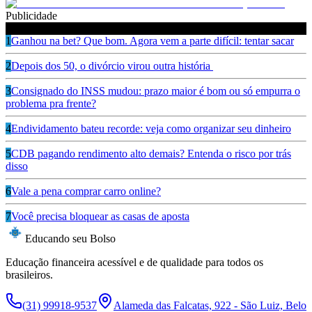
Publicidade
Leia também
1
Ganhou na bet? Que bom. Agora vem a parte difícil: tentar sacar
2
Depois dos 50, o divórcio virou outra história
3
Consignado do INSS mudou: prazo maior é bom ou só empurra o
problema pra frente?
4
Endividamento bateu recorde: veja como organizar seu dinheiro
5
CDB pagando rendimento alto demais? Entenda o risco por trás
disso
6
Vale a pena comprar carro online?
7
Você precisa bloquear as casas de aposta
Educando seu Bolso
Educação financeira acessível e de qualidade para todos os
brasileiros.
(31) 99918-9537
Alameda das Falcatas, 922 - São Luiz, Belo