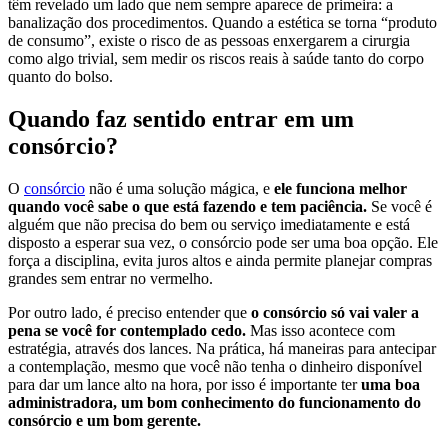
têm revelado um lado que nem sempre aparece de primeira: a
banalização dos procedimentos. Quando a estética se torna “produto
de consumo”, existe o risco de as pessoas enxergarem a cirurgia
como algo trivial, sem medir os riscos reais à saúde tanto do corpo
quanto do bolso.
Quando faz sentido entrar em um
consórcio?
O
consórcio
não é uma solução mágica, e
ele funciona melhor
quando você sabe o que está fazendo e tem paciência.
Se você é
alguém que não precisa do bem ou serviço imediatamente e está
disposto a esperar sua vez, o consórcio pode ser uma boa opção. Ele
força a disciplina, evita juros altos e ainda permite planejar compras
grandes sem entrar no vermelho.
Por outro lado, é preciso entender que
o consórcio só vai valer a
pena se você for contemplado cedo.
Mas isso acontece com
estratégia, através dos lances. Na prática, há maneiras para antecipar
a contemplação, mesmo que você não tenha o dinheiro disponível
para dar um lance alto na hora, por isso é importante ter
uma boa
administradora, um bom conhecimento do funcionamento do
consórcio e um bom gerente.