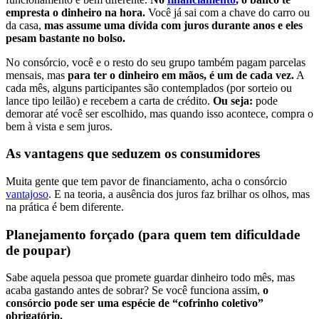
empresta o dinheiro na hora.
Você já sai com a chave do carro ou
da casa,
mas assume uma dívida com juros durante anos e eles
pesam bastante no bolso.
No consórcio, você e o resto do seu grupo também pagam parcelas
mensais, mas
para ter o dinheiro em mãos, é um de cada vez.
A
cada mês, alguns participantes são contemplados (por sorteio ou
lance tipo leilão) e recebem a carta de crédito.
Ou seja:
pode
demorar até você ser escolhido, mas quando isso acontece, compra o
bem à vista e sem juros.
As vantagens que seduzem os consumidores
Muita gente que tem pavor de financiamento, acha o consórcio
vantajoso
. E na teoria, a ausência dos juros faz brilhar os olhos, mas
na prática é bem diferente.
Planejamento forçado (para quem tem dificuldade
de poupar)
Sabe aquela pessoa que promete guardar dinheiro todo mês, mas
acaba gastando antes de sobrar? Se você funciona assim,
o
consórcio pode ser uma espécie de “cofrinho coletivo”
obrigatório.