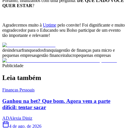
Portanto, finalizamos com uma pergunta:
DE QUE LADO VOCÊ
QUER ESTAR
?
Agradecemos muito à
Uptime
pelo convite! Foi dignificante e muito
engradecedor para o Educando seu Bolso participar de um evento
tão importante e relevante!
desindexar
franqueados
franquia
gestão de finanças para micro e
pequenas empresas
gestão financeira
lucro
pequenas empresas
Publicidade
Leia também
Finanças Pessoais
Ganhou na bet? Que bom. Agora vem a parte
difícil: tentar sacar
AD
Alexia Diniz
4 de ago. de 2026