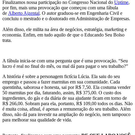
Finalizamos nossa participação no Congresso Nacional do
Uptime
,
por fim, mais uma provocação que começou com uma fábula
de
Alberto Ajzental
. O autor graduou-se em Engenharia Civil e
concluiu o mestrado e o doutorado em Administração de Empresas.
Além disso, ele milita na área de negócios, estratégia, marketing e
economia. Enfim, em tudo aquilo de que o Educando Seu Bolso
trata.
A fábula inicia-se com uma pergunta que é uma provocação. “Seu
lucro é real no final do mês, ou mal dá para pagar o seu trabalho?”
A história é sobre a personagem fictícia Lúcia. Ela saiu do seu
emprego e passou a fazer marmitas em sua comunidade. Cada
quentinha, saborosa e honesta, sai por R$ 7,50. Ela costuma vender
50 marmitas por dia, faturando, assim, R$ 375,00. O custo dos
ingredientes, do gás e da diária de sua ajudante ficam em torno de
R$ 266,00. Sobram para ela, portanto, R$ 109,00 todos os dias. Não
é muita coisa, afinal, é apenas a remuneração do seu trabalho. Além
disso, não dá para investir na ampliação do negócio, nem tampouco
para melhorar sua qualidade de vida.