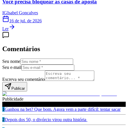
Você precisa bloquear as casas de aposta
IG
Isabel Gonçalves
16 de jul. de 2026
Ler
Comentários
Seu nome
Seu e-mail
Escreva seu comentário
Publicar
Publicidade
Leia também
1
Ganhou na bet? Que bom. Agora vem a parte difícil: tentar sacar
2
Depois dos 50, o divórcio virou outra história