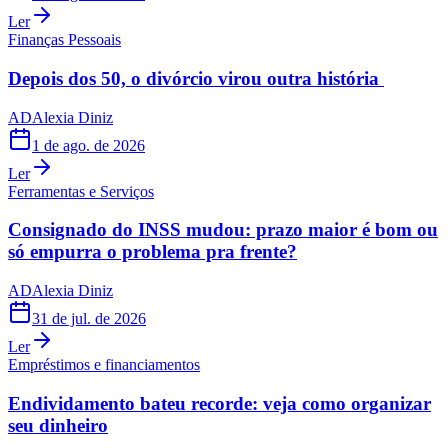
Ler
Finanças Pessoais
Depois dos 50, o divórcio virou outra história
AD
Alexia Diniz
1 de ago. de 2026
Ler
Ferramentas e Serviços
Consignado do INSS mudou: prazo maior é bom ou
só empurra o problema pra frente?
AD
Alexia Diniz
31 de jul. de 2026
Ler
Empréstimos e financiamentos
Endividamento bateu recorde: veja como organizar
seu dinheiro