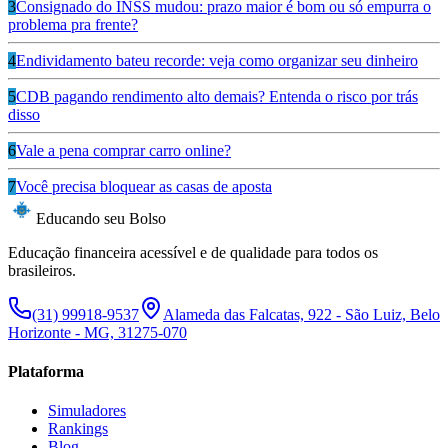
3
Consignado do INSS mudou: prazo maior é bom ou só empurra o
problema pra frente?
4
Endividamento bateu recorde: veja como organizar seu dinheiro
5
CDB pagando rendimento alto demais? Entenda o risco por trás
disso
6
Vale a pena comprar carro online?
7
Você precisa bloquear as casas de aposta
Educando seu Bolso
Educação financeira acessível e de qualidade para todos os
brasileiros.
(31) 99918-9537
Alameda das Falcatas, 922 - São Luiz, Belo
Horizonte - MG, 31275-070
Plataforma
Simuladores
Rankings
Blog