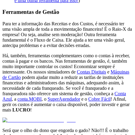
é uma ótima ferramenta para isso!
)
Ferramentas de Gestão
Para ter a informação das Receitas e dos Custos, é necessário ter
uma visão ampla de toda a movimentação financeira! É o Raio-X da
empresa! Ou seja, analise sem moderação! Outra ferramenta
fundamental é o Fluxo de Caixa. Ele ajuda a ter uma visão geral,
antecipa problemas e a evitar decisões erradas.
Há, também, ferramentas complementares como o contas à receber,
contas à pagar e os bancos. Nas ferramentas de gestão, é, também
muito importante controlar os custos! Economizar sempre é
interessante. Os nossos simuladores de
Contas Digitais
e
Máquinas
de Cartão
podem ajudar muito a reduzir as tarifas de instituições
financeiras e administradores das máquinas, adequando assim, à
necessidade de cada franqueado. Se você é franqueado e a
franqueadora não oferece um sistema de gestão, conheça a
Conta
Azul
, a
conta.MOBI
, o
SuperAgendador
e o
Cobre Fácil
! Afinal,
gerir os custos é aumentar o caixa disponível, poder investir e gerar
mais
LUCRO
!
Será que o olho do dono que engorda o gado? Não!!! É o trabalho