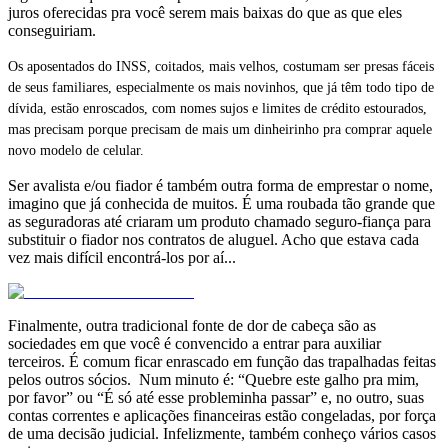
juros oferecidas pra você serem mais baixas do que as que eles
conseguiriam.
Os aposentados do INSS, coitados, mais velhos, costumam ser presas fáceis
de seus familiares, especialmente os mais novinhos, que já têm todo tipo de
dívida, estão enroscados, com nomes sujos e limites de crédito estourados,
mas precisam porque precisam de mais um dinheirinho pra comprar aquele
novo modelo de celular.
Ser avalista e/ou fiador é também outra forma de emprestar o nome,
imagino que já conhecida de muitos. É uma roubada tão grande que
as seguradoras até criaram um produto chamado seguro-fiança para
substituir o fiador nos contratos de aluguel. Acho que estava cada
vez mais difícil encontrá-los por aí...
Finalmente, outra tradicional fonte de dor de cabeça são as
sociedades em que você é convencido a entrar para auxiliar
terceiros. É comum ficar enrascado em função das trapalhadas feitas
pelos outros sócios. Num minuto é: “Quebre este galho pra mim,
por favor” ou “É só até esse probleminha passar” e, no outro, suas
contas correntes e aplicações financeiras estão congeladas, por força
de uma decisão judicial. Infelizmente, também conheço vários casos