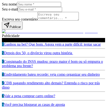
Seu nome
Seu e-mail
Escreva seu comentário
Publicar
Publicidade
Leia também
1
Ganhou na bet? Que bom. Agora vem a parte difícil: tentar sacar
2
Depois dos 50, o divórcio virou outra história
3
Consignado do INSS mudou: prazo maior é bom ou só empurra o
problema pra frente?
4
Endividamento bateu recorde: veja como organizar seu dinheiro
5
CDB pagando rendimento alto demais? Entenda o risco por trás
disso
6
Vale a pena comprar carro online?
7
Você precisa bloquear as casas de aposta