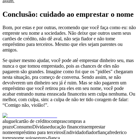
assim.
Conclusão: cuidado ao emprestar o nome
Bom, por estas e por outras, recomendo que você faça como eu: não
empreste seu nome a sociedades. Não deixe que outros usem seus
cartões de crédito, não dê aval, não seja fiador e não tome
empréstimo para terceiros. Mesmo que eles sejam parentes ou
amigos.
Se quiser mesmo ajudar, você pode até emprestar dinheiro seu, mas
nunca o que tomou emprestado, pois as chances de eles não
pagarem são grandes. Imagine como foi que os "pidões" chegaram
nesta situação, pra começo de conversa. Sendo assim, se não
devolverem um dinheiro seu já é ruim. Mas se não pagarem um
empréstimo que você retirou pra eles em seu nome, você pode
acabar entrando numa enrascada financeira sem culpa nenhuma. Ou
melhor, com culpa, sim: a culpa de não ter tido coragem de falar:
“Comigo não, violão!”.
aluguel
cartão de crédito
compras
compras a
prazo
Consumo
Dívidas
educação financeira
emprestar
nome
empréstimo para terceiros
Endividado
fiador
fiança
frederico
torres
nome sujo
seguro-fiança