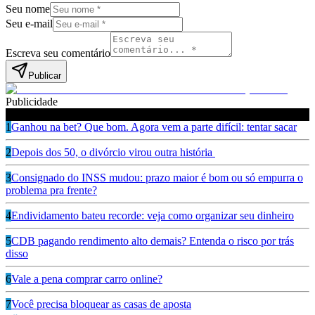
Seu nome
Seu e-mail
Escreva seu comentário
Publicar
Publicidade
Leia também
1
Ganhou na bet? Que bom. Agora vem a parte difícil: tentar sacar
2
Depois dos 50, o divórcio virou outra história
3
Consignado do INSS mudou: prazo maior é bom ou só empurra o
problema pra frente?
4
Endividamento bateu recorde: veja como organizar seu dinheiro
5
CDB pagando rendimento alto demais? Entenda o risco por trás
disso
6
Vale a pena comprar carro online?
7
Você precisa bloquear as casas de aposta