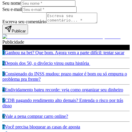
Seu nome
Seu e-mail
Escreva seu comentário
Publicar
Publicidade
Leia também
1
Ganhou na bet? Que bom. Agora vem a parte difícil: tentar sacar
2
Depois dos 50, o divórcio virou outra história
3
Consignado do INSS mudou: prazo maior é bom ou só empurra o
problema pra frente?
4
Endividamento bateu recorde: veja como organizar seu dinheiro
5
CDB pagando rendimento alto demais? Entenda o risco por trás
disso
6
Vale a pena comprar carro online?
7
Você precisa bloquear as casas de aposta