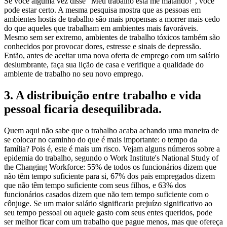
Se você alguma vez disse "Meu trabalho está me matando!", você
pode estar certo. A mesma pesquisa mostra que as pessoas em
ambientes hostis de trabalho são mais propensas a morrer mais cedo
do que aqueles que trabalham em ambientes mais favoráveis.
Mesmo sem ser extremo, ambientes de trabalho tóxicos também são
conhecidos por provocar dores, estresse e sinais de depressão.
Então, antes de aceitar uma nova oferta de emprego com um salário
deslumbrante, faça sua lição de casa e verifique a qualidade do
ambiente de trabalho no seu novo emprego.
3. A distribuição entre trabalho e vida
pessoal ficaria desequilibrada.
Quem aqui não sabe que o trabalho acaba achando uma maneira de
se colocar no caminho do que é mais importante: o tempo da
família? Pois é, este é mais um risco. Vejam alguns números sobre a
epidemia do trabalho, segundo o Work Institute's National Study of
the Changing Workforce: 55% de todos os funcionários dizem que
não têm tempo suficiente para si, 67% dos pais empregados dizem
que não têm tempo suficiente com seus filhos, e 63% dos
funcionários casados ​​dizem que não tem tempo suficiente com o
cônjuge. Se um maior salário significaria prejuízo significativo ao
seu tempo pessoal ou aquele gasto com seus entes queridos, pode
ser melhor ficar com um trabalho que pague menos, mas que ofereça