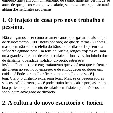
emprego que vem com um aumento de salário atraente, certifique-se
antes de que, junto com o novo salário, seu novo emprego não trará
algum dos seguintes problemas:
1. O trajeto de casa pro novo trabalho é
péssimo.
Não chegamos a ser como os americanos, que gastam mais tempo
de deslocamento (100+ horas por ano) do que de férias (80 horas),
mas quem não sente o efeito do trânsito dos dias de hoje em sua
saúde?! Segundo pesquisa feita na Suécia, longos trajetos causam
uma grande variedade de efeitos colaterais horríveis, incluindo dor
de garganta, obesidade, solidão, divórcio, estresse e
insônia. Portanto, se o engarrafamento que você terá que enfrentar
até chegar ao seu novo emprego é de enlouquecer qualquer um,
cuidado! Pode ser melhor ficar com o trabalho que você já
tem. Claro, o dinheiro extra seria bom. Mas, se os pesquisadores
suecos estão corretos, você pode muito bem acabar por gastar uma
boa parte do que aumento de salário em fisioterapia, médicos do
sono, e um advogado de divórcio.
2. A cultura do novo escritório é tóxica.