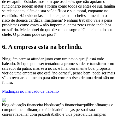
de escapulir. Estudos mostram que os chefes que não apoiam o
funcionário podem afetar a forma como todos os entes de sua família
se relacionam, além da sua saúde física e sua moral, enquanto no
escritório. Há evidências ainda de que maus chefes aumentam o
risco de doença cardíaca. Imaginem? Nenhum trabalho vale a pena
problemas como esses – não importa quantos zeros estão incluídos
no salário. Me lembrei do que diz o meu sogro: "Cuide bem do seu
chefe. O próximo pode ser pior!"
6. A empresa está na berlinda.
Ninguém precisa afundar junto com um navio que já está todo
baleado. Sei que pode ser tentadora a promessa de se transformar no
salvador da pátria, mas se a nova, e financeiramente boa, proposta
vier de uma empresa que está "no corner", pense bem, pode ser mais
sábio recusar o aumento para não correr o risco de uma demissão no
futuro.
Mudanças no mercado de trabalho
blog educação financeira bh
educação financeira
equilíbrio
finanças e
comportamento
finanças e felicidade
finanças pessoais
sua
carreira
trabalhar com prazer
trabalho e vida pessoal
vida simples