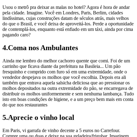
Usou o metrô pra deixar as malas no hotel? Agora é hora de andar
pela cidade. Imagine. Você em Londres, Paris, Berlim, cidades
lindíssimas, cujas construções datam de séculos atrás, mais velhos
do que o Brasil, e você deixa de aproveitá-los. Perde a oportunidade
de contemplá-los, enquanto está enfiado em um táxi, ainda por cima
pagando caro?
4.Coma nos Ambulantes
Ainda me lembro do melhor cachorro quente que comi. Foi de um
carrinho que ficava diante da prefeitura na Basileia... Um pão
fresquinho e comprido com furo só em uma extremidade, onde o
vendedor despejava os molhos que você escolhia. Depois era ali
também que entrava aquela salsicha deliciosa que ao pressionar os
molhos depositados na outra extremidade do pão, se encarregava de
distribuir os molhos uniformemente e sem nenhuma lambança. Tudo
isto em boas condições de higiene, e a um preço bem mais em conta
do que nos restaurantes
5.Aprecie o vinho local
Em Paris, vi garrafa de vinho decente a 5 euros no Carrefour.
Compre uma ou duas e deixe na sua geladeira/frigobar. Imaginem