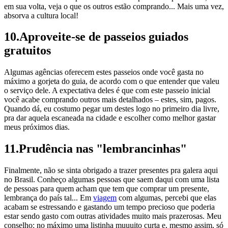
em sua volta, veja o que os outros estão comprando... Mais uma vez,
absorva a cultura local!
10.Aproveite-se de passeios guiados
gratuitos
Algumas agências oferecem estes passeios onde você gasta no
máximo a gorjeta do guia, de acordo com o que entender que valeu
o serviço dele. A expectativa deles é que com este passeio inicial
você acabe comprando outros mais detalhados – estes, sim, pagos.
Quando dá, eu costumo pegar um destes logo no primeiro dia livre,
pra dar aquela escaneada na cidade e escolher como melhor gastar
meus próximos dias.
11.Prudência nas "lembrancinhas"
Finalmente, não se sinta obrigado a trazer presentes pra galera aqui
no Brasil. Conheço algumas pessoas que saem daqui com uma lista
de pessoas para quem acham que tem que comprar um presente,
lembrança do país tal... Em
viagem
com algumas, percebi que elas
acabam se estressando e gastando um tempo precioso que poderia
estar sendo gasto com outras atividades muito mais prazerosas. Meu
conselho: no máximo uma listinha muuuito curta e, mesmo assim, só