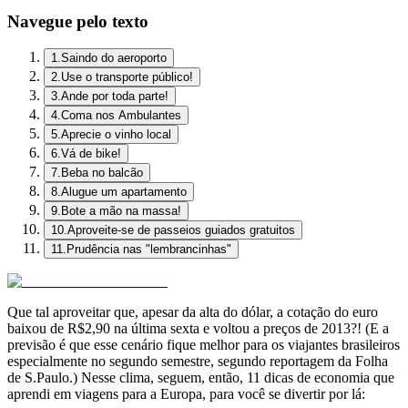
Navegue pelo texto
1.Saindo do aeroporto
2.Use o transporte público!
3.Ande por toda parte!
4.Coma nos Ambulantes
5.Aprecie o vinho local
6.Vá de bike!
7.Beba no balcão
8.Alugue um apartamento
9.Bote a mão na massa!
10.Aproveite-se de passeios guiados gratuitos
11.Prudência nas "lembrancinhas"
Que tal aproveitar que, apesar da alta do dólar, a cotação do euro
baixou de R$2,90 na última sexta e voltou a preços de 2013?! (E a
previsão é que esse cenário fique melhor para os viajantes brasileiros
especialmente no segundo semestre, segundo reportagem da Folha
de S.Paulo.) Nesse clima, seguem, então, 11 dicas de economia que
aprendi em viagens para a Europa, para você se divertir por lá: