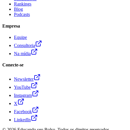
Rankings
Blog
Podcasts
Empresa
Equipe
Consultoria
Na mídia
Conecte-se
Newsletter
YouTube
Instagram
X
Facebook
LinkedIn
© 2026
Educando seu Bolso
. Todos os direitos reservados.