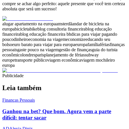
compre se achar algo perfeito: aquele presente que você tem certeza
absoluta que será um sucesso!
alugar apartamento na europa
amsterdã
andar de bicicleta na
europa
bicicleta
bike
blog consultoria financeira
blog educação
financeira
blog educação financeira bh
dicas para viajar pagando
pouco
dinheiro
economia na viagem
economize
educando seu
bolso
euro barato para viajar para europa
europa
família
férias
finanças
pessoais
gaste pouco na viagem
gestão de finanças
guia do turista
econômico
londres
paris
planejamento de férias
subway
europe
transporte público
viagem econômica
viagem mochileiro
europa
Publicidade
Leia também
Finanças Pessoais
Ganhou na bet? Que bom. Agora vem a parte
difícil: tentar sacar
AD
Alexia Diniz