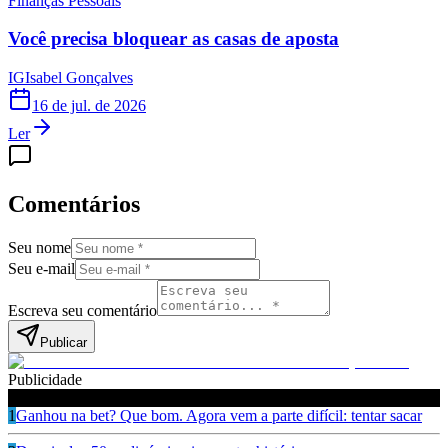
Finanças Pessoais
Você precisa bloquear as casas de aposta
IG
Isabel Gonçalves
16 de jul. de 2026
Ler
Comentários
Seu nome
Seu e-mail
Escreva seu comentário
Publicar
Publicidade
Leia também
1
Ganhou na bet? Que bom. Agora vem a parte difícil: tentar sacar