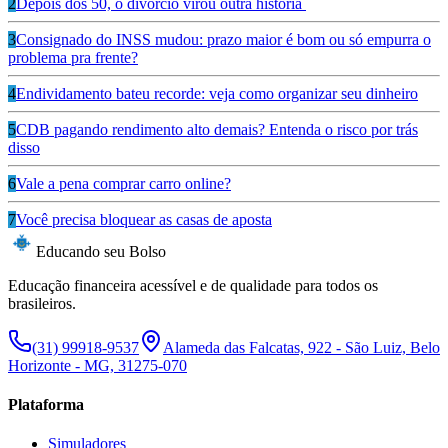
2
Depois dos 50, o divórcio virou outra história
3
Consignado do INSS mudou: prazo maior é bom ou só empurra o
problema pra frente?
4
Endividamento bateu recorde: veja como organizar seu dinheiro
5
CDB pagando rendimento alto demais? Entenda o risco por trás
disso
6
Vale a pena comprar carro online?
7
Você precisa bloquear as casas de aposta
Educando seu Bolso
Educação financeira acessível e de qualidade para todos os
brasileiros.
(31) 99918-9537
Alameda das Falcatas, 922 - São Luiz, Belo
Horizonte - MG, 31275-070
Plataforma
Simuladores