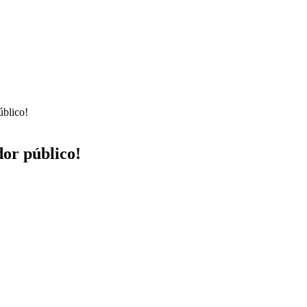
úblico!
or público!