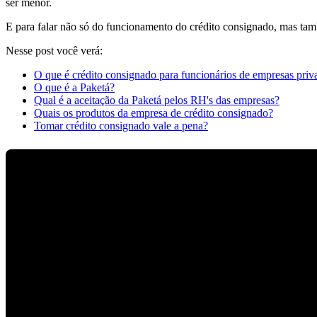
ser menor.
E para falar não só do funcionamento do crédito consignado, mas t
Nesse post você verá:
O que é crédito consignado para funcionários de empresas priv
O que é a Paketá?
Qual é a aceitação da Paketá pelos RH's das empresas?
Quais os produtos da empresa de crédito consignado?
Tomar crédito consignado vale a pena?