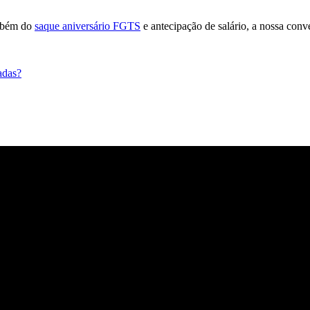
ambém do
saque aniversário FGTS
e antecipação de salário, a nossa con
adas?