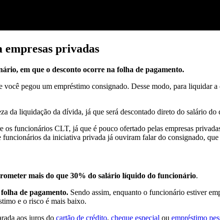
a empresas privadas
nário, em que o desconto ocorre na folha de pagamento.
e você pegou um empréstimo consignado. Desse modo, para liquidar a dí
eza da liquidação da dívida, já que será descontado direto do salário do
 os funcionários CLT, já que é pouco ofertado pelas empresas privada
 funcionários da iniciativa privada já ouviram falar do consignado, q
ometer mais do que 30% do salário líquido do funcionário
.
 folha de pagamento.
Sendo assim, enquanto o funcionário estiver emp
timo e o risco é mais baixo.
ada aos juros do
cartão de crédito
,
cheque especial
ou
empréstimo pes