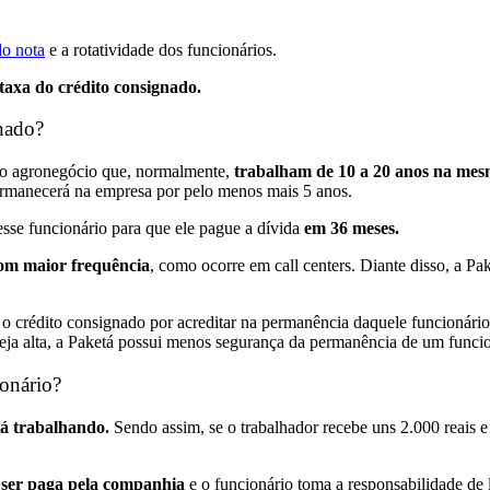
do nota
e a rotatividade dos funcionários.
taxa do crédito consignado.
nado?
do agronegócio que, normalmente,
trabalham de 10 a 20 anos na me
ermanecerá na empresa por pelo menos mais 5 anos.
esse funcionário para que ele pague a dívida
em 36 meses.
om maior frequência
, como ocorre em
call centers
. Diante disso, a P
 o crédito consignado por acreditar na permanência daquele funcionár
seja alta, a Paketá possui menos segurança da permanência de um funcio
onário?
tá trabalhando.
Sendo assim, se o trabalhador recebe uns 2.000 reais e
e ser paga pela companhia
e o funcionário toma a responsabilidade de l