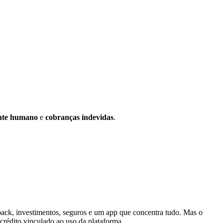
ente humano
e
cobranças indevidas
.
ack, investimentos, seguros e um app que concentra tudo. Mas o
crédito vinculado ao uso da plataforma.