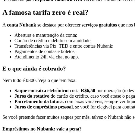
A famosa tarifa zero é real?
A
conta Nubank
se destaca por oferecer
serviços gratuitos
que nos b
Abertura e manutenção da conta;
Cartão de crédito e débito sem anuidade;
Transferências via Pix, TED e entre contas Nubank;
Pagamentos de contas e boletos;
Atendimento 24h via chat no app.
E o que ainda é cobrado?
Nem tudo é 0800. Veja o que tem taxa:
Saque em caixa eletrônico:
custa
R$6,50
por operação (redes
Juros do rotativo
do cartão de crédito, caso você atrase o pa
Parcelamento da fatura
: com taxas variáveis, sempre verifiqu
Juros de empréstimo pessoal
, se você for elegível para contrat
Se você pretende fazer muitos saques por mês, talvez o Nubank não se
Empréstimos no Nubank: vale a pena?