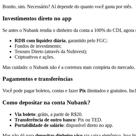
Bonito, sim. Necessário? Aí depende do quanto você gasta por mês.
Investimentos direto no app
Se antes o Nubank rendia o dinheiro da conta a 100% do CDI, agor
RDB com liquidez diária
, garantido pelo FGC;
Fundos de investimento;
Tesouro Direto (através da NuInvest);
Criptoativos e ações.
Mas cuidado: o Nubank não é a corretora mais completa do mercado.
Pagamentos e transferências
Você pode pagar boletos, contas e fazer
Pix
ilimitados e gratuitos. In
Como depositar na conta Nubank?
Via boleto
: grátis, a partir de R$20.
Transferência de outro banco
: Pix ou TED.
Portabilidade de salário
: disponível direto no app.
Mas não dá para
depositar dinheiro vivo
via caixa eletrônico. Isso l