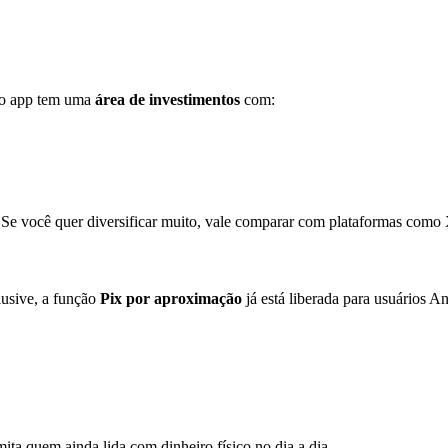
a o app tem uma
área de investimentos
com:
 Se você quer diversificar muito, vale comparar com plataformas com
clusive, a função
Pix por aproximação
já está liberada para usuários A
imita quem ainda lida com dinheiro físico no dia a dia.