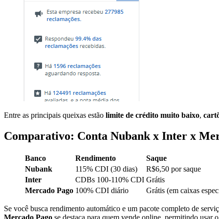
Entre as principais queixas estão
limite de crédito muito baixo
,
cart
Comparativo: Conta Nubank x Inter x Me
Banco
Rendimento
Saque
Nubank
115% CDI (30 dias)
R$6,50 por saque
Inter
CDBs 100-110% CDI
Grátis
Mercado Pago
100% CDI diário
Grátis (em caixas espec
Se você busca rendimento automático e um pacote completo de servi
Mercado Pago
se destaca para quem vende online, permitindo usar o 