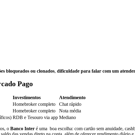
ões bloqueados ou clonados
,
dificuldade para falar com um atend
rcado Pago
Investimentos
Atendimento
Homebroker completo
Chat rápido
Homebroker completo
Nota média
íficos)
RDB e Tesouro via app
Mediano
ços, o
Banco Inter
é uma boa escolha: com cartão sem anuidade, cashb
saldo das vendas direto na conta, além de oferecer rendimento diário e 