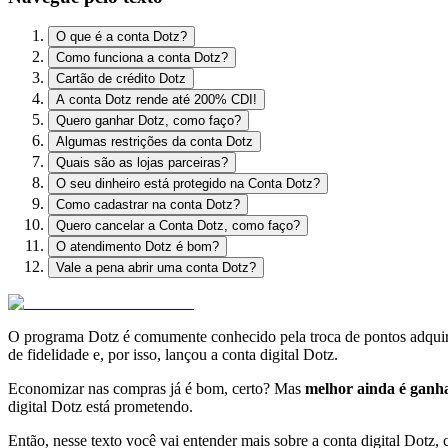
O que é a conta Dotz?
Como funciona a conta Dotz?
Cartão de crédito Dotz
A conta Dotz rende até 200% CDI!
Quero ganhar Dotz, como faço?
Algumas restrições da conta Dotz
Quais são as lojas parceiras?
O seu dinheiro está protegido na Conta Dotz?
Como cadastrar na conta Dotz?
Quero cancelar a Conta Dotz, como faço?
O atendimento Dotz é bom?
Vale a pena abrir uma conta Dotz?
O programa Dotz é comumente conhecido pela troca de pontos adquir
de fidelidade e, por isso, lançou a conta digital Dotz.
Economizar nas compras já é bom, certo? Mas
melhor ainda é ganh
digital Dotz está prometendo.
Então, nesse texto você vai entender mais sobre a conta digital Dotz