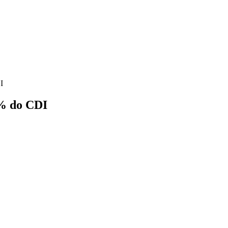
I
0% do CDI