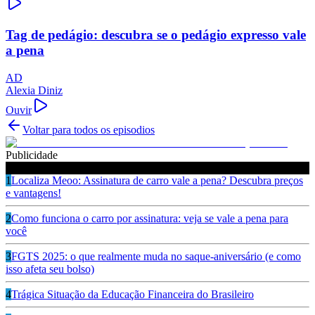
Tag de pedágio: descubra se o pedágio expresso vale
a pena
AD
Alexia Diniz
Ouvir
Voltar para todos os episodios
Publicidade
Ouça também
1
Localiza Meoo: Assinatura de carro vale a pena? Descubra preços
e vantagens!
2
Como funciona o carro por assinatura: veja se vale a pena para
você
3
FGTS 2025: o que realmente muda no saque-aniversário (e como
isso afeta seu bolso)
4
Trágica Situação da Educação Financeira do Brasileiro