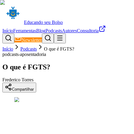
Educando seu Bolso
Início
Ferramentas
Blog
Podcasts
Autores
Consultoria
Newsletter
Início
Podcasts
O que é FGTS?
podcasts-aposentadoria
O que é FGTS?
Frederico Torres
Compartilhar