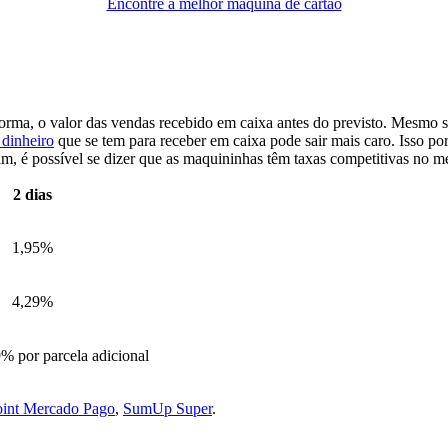
Encontre a melhor máquina de cartão
rma, o valor das vendas recebido em caixa antes do previsto. Mesmo se 
 dinheiro
que se tem para receber em caixa pode sair mais caro. Isso por
m, é possível se dizer que as maquininhas têm taxas competitivas no m
2 dias
1,95%
4,29%
% por parcela adicional
oint Mercado Pago
,
SumUp Super
.