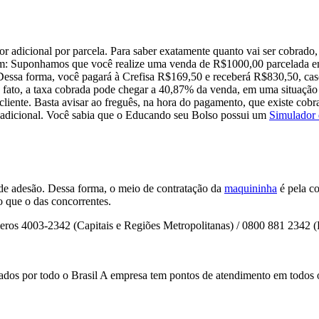
 adicional por parcela. Para saber exatamente quanto vai ser cobrado, 
sim: Suponhamos que você realize uma venda de R$1000,00 parcelada em
essa forma, você pagará à Crefisa R$169,50 e receberá R$830,50, caso
fato, a taxa cobrada pode chegar a 40,87% da venda, em uma situação
cliente. Basta avisar ao freguês, na hora do pagamento, que existe cob
or adicional. Você sabia que o Educando seu Bolso possui um
Simulador 
 de adesão. Dessa forma, o meio de contratação da
maquininha
é pela co
 que o das concorrentes.
 números 4003-2342 (Capitais e Regiões Metropolitanas) / 0800 881 2342
A empresa tem pontos de atendimento em todos 