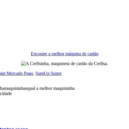
Encontre a melhor máquina de cartão
oint Mercado Pago
,
SumUp Super
.
nha
maquininhas
qual a melhor maquininha
icidade