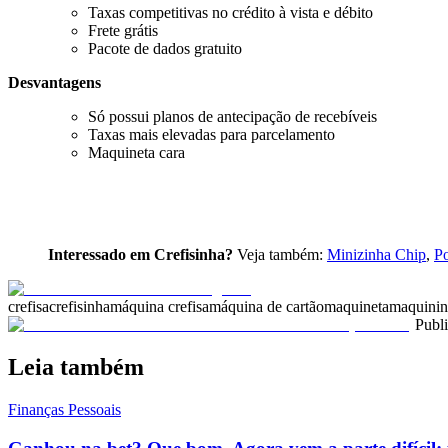
Taxas competitivas no crédito à vista e débito
Frete grátis
Pacote de dados gratuito
Desvantagens
Só possui planos de antecipação de recebíveis
Taxas mais elevadas para parcelamento
Maquineta cara
Interessado em Crefisinha?
Veja também:
Minizinha Chip
,
P
crefisa
crefisinha
máquina crefisa
máquina de cartão
maquineta
maquini
Publ
Leia também
Finanças Pessoais