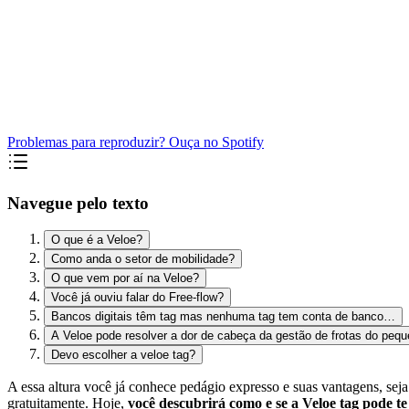
Problemas para reproduzir? Ouça no Spotify
Navegue pelo texto
O que é a Veloe?
Como anda o setor de mobilidade?
O que vem por aí na Veloe?
Você já ouviu falar do Free-flow?
Bancos digitais têm tag mas nenhuma tag tem conta de banco…
A Veloe pode resolver a dor de cabeça da gestão de frotas do pe
Devo escolher a veloe tag?
A essa altura você já conhece pedágio expresso e suas vantagens, seja 
gratuitamente. Hoje,
você descubrirá
como e se a Veloe tag pode t