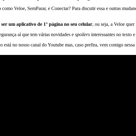
 como Veloe, SemParar, e Conectar? Para discutir essa e outras mudan
ser um aplicativo de 1° página no seu celular
, ou seja, a Veloe que
segurança aí que tem várias novidades e
spoilers
interessantes no texto e
eo está no nosso canal do Youtube mas, caso prefira, vem comigo nessa l