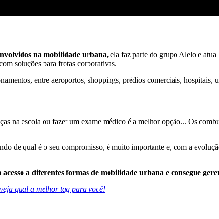
envolvidos na mobilidade urbana,
ela faz parte do grupo Alelo e atu
om soluções para frotas corporativas.
namentos, entre aeroportos, shoppings, prédios comerciais, hospitais, un
anças na escola ou fazer um exame médico é a melhor opção... Os combust
endo de qual é o seu compromisso, é muito importante e, c
om a evolução
em acesso a diferentes formas de mobilidade urbana e consegue ger
veja qual a melhor tag para você!