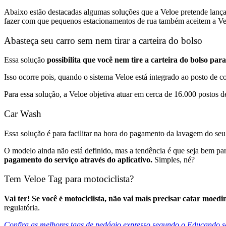
Abaixo estão destacadas algumas soluções que a Veloe pretende lanç
fazer com que pequenos estacionamentos de rua também aceitem a Velo
Abasteça seu carro sem nem tirar a carteira do bolso
Essa solução
possibilita que você nem tire a carteira do bolso pa
Isso ocorre pois, quando o sistema Veloe está integrado ao posto de 
Para essa solução, a Veloe objetiva atuar em cerca de 16.000 postos 
Car Wash
Essa solução é para facilitar na hora do pagamento da lavagem do seu
O modelo ainda não está definido, mas a tendência é que seja
bem par
pagamento do serviço através do aplicativo.
Simples, né?
Tem Veloe Tag para motociclista?
Vai ter! Se você é motociclista, não vai mais precisar catar moed
regulatória.
Confira as melhores tags de pedágio expresso segundo o Educando s