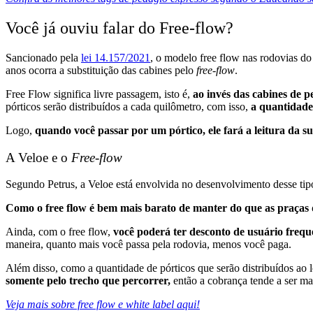
Você já ouviu falar do
Free-flow?
Sancionado pela
lei 14.157/2021
, o modelo
free flow
nas rodovias do 
anos ocorra a substituição das cabines pelo
free-flow
.
Free Flow
significa livre passagem, isto é,
ao invés das cabines de p
pórticos serão distribuídos a cada quilômetro, com isso,
a quantidade
Logo,
quando você passar por um pórtico, ele fará a leitura da su
A Veloe e o
Free-flow
Segundo Petrus, a Veloe está envolvida no desenvolvimento desse tip
Como o free flow é bem mais barato de manter do que as praças d
Ainda, com o
free flow
,
você poderá ter desconto de usuário freq
maneira, quanto mais você passa pela rodovia, menos você paga.
Além disso, como a quantidade de pórticos que serão distribuídos ao 
somente pelo trecho que percorrer,
então a cobrança tende a ser mai
Veja mais sobre free flow e white label aqui!