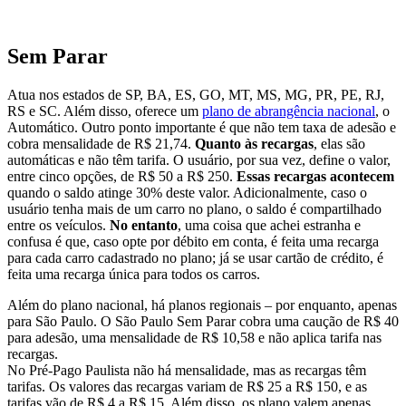
.
Sem Parar
Atua nos estados de SP, BA, ES, GO, MT, MS, MG, PR, PE, RJ,
RS e SC. Além disso, oferece um
plano de abrangência nacional
, o
Automático. Outro ponto importante é que não tem taxa de adesão e
cobra mensalidade de R$ 21,74.
Quanto às recargas
, elas são
automáticas e não têm tarifa. O usuário, por sua vez, define o valor,
entre cinco opções, de R$ 50 a R$ 250.
Essas recargas acontecem
quando o saldo atinge 30% deste valor. Adicionalmente, caso o
usuário tenha mais de um carro no plano, o saldo é compartilhado
entre os veículos.
No entanto
, uma coisa que achei estranha e
confusa é que, caso opte por débito em conta, é feita uma recarga
para cada carro cadastrado no plano; já se usar cartão de crédito, é
feita uma recarga única para todos os carros.
Além do plano nacional, há planos regionais – por enquanto, apenas
para São Paulo. O São Paulo Sem Parar cobra uma caução de R$ 40
para adesão, uma mensalidade de R$ 10,58 e não aplica tarifa nas
recargas.
No Pré-Pago Paulista não há mensalidade, mas as recargas têm
tarifas. Os valores das recargas variam de R$ 25 a R$ 150, e as
tarifas vão de R$ 4 a R$ 15. Além disso, os plano valem apenas