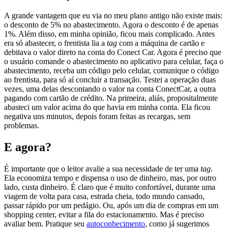
A grande vantagem que eu via no meu plano antigo não existe mais:
o desconto de 5% no abastecimento. Agora o desconto é de apenas
1%. Além disso, em minha opinião, ficou mais complicado. Antes
era só abastecer, o frentista lia a
tag
com a máquina de cartão e
debitava o valor direto na conta do Conect Car. Agora é preciso que
o usuário comande o abastecimento no aplicativo para celular, faça o
abastecimento, receba um código pelo celular, comunique o código
ao frentista, para só aí concluir a transação. Testei a operação duas
vezes, uma delas descontando o valor na conta ConectCar, a outra
pagando com cartão de crédito. Na primeira, aliás, propositalmente
abasteci um valor acima do que havia em minha conta. Ela ficou
negativa uns minutos, depois foram feitas as recargas, sem
problemas.
E agora?
É importante que o leitor avalie a sua necessidade de ter uma
tag
.
Ela economiza tempo e dispensa o uso de dinheiro, mas, por outro
lado, custa dinheiro. É claro que é muito confortável, durante uma
viagem de volta para casa, estrada cheia, todo mundo cansado,
passar rápido por um pedágio. Ou, após um dia de compras em um
shopping center, evitar a fila do estacionamento. Mas é preciso
avaliar bem. Pratique seu
autoconhecimento
, como já sugerimos