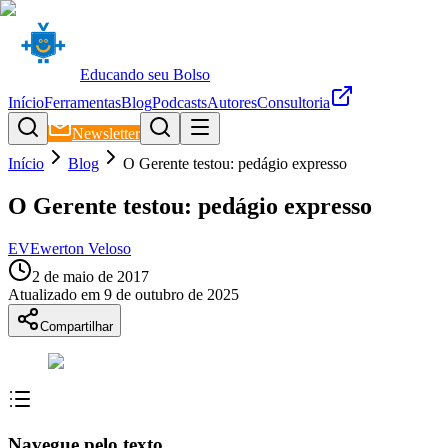
Educando seu Bolso
Início
Ferramentas
Blog
Podcasts
Autores
Consultoria
Newsletter
Início
Blog
O Gerente testou: pedágio expresso
O Gerente testou: pedágio expresso
EV
Ewerton Veloso
2 de maio de 2017
Atualizado em
9 de outubro de 2025
Compartilhar
Navegue pelo texto