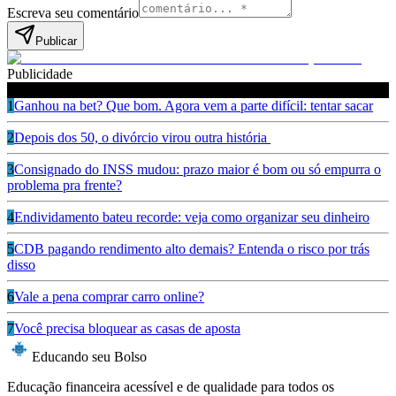
Escreva seu comentário
Publicar
Publicidade
Leia também
1
Ganhou na bet? Que bom. Agora vem a parte difícil: tentar sacar
2
Depois dos 50, o divórcio virou outra história
3
Consignado do INSS mudou: prazo maior é bom ou só empurra o
problema pra frente?
4
Endividamento bateu recorde: veja como organizar seu dinheiro
5
CDB pagando rendimento alto demais? Entenda o risco por trás
disso
6
Vale a pena comprar carro online?
7
Você precisa bloquear as casas de aposta
Educando seu Bolso
Educação financeira acessível e de qualidade para todos os