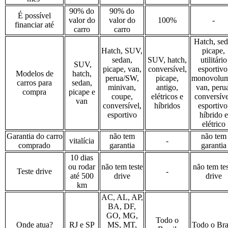
90% do
90% do
É possível
valor do
valor do
100%
-
financiar até
carro
carro
Hatch, sed
Hatch, SUV,
picape,
sedan,
SUV,
hatch,
utilitário
SUV,
picape, van,
conversível,
esportivo
Modelos de
hatch,
perua/SW,
picape,
monovolum
carros para
sedan,
minivan,
antigo,
van, peru
compra
picape e
coupe,
elétricos e
conversíve
van
conversível,
híbridos
esportivo
esportivo
híbrido e
elétrico
Garantia do carro
não tem
não tem
vitalícia
-
comprado
garantia
garantia
10 dias
ou rodar
não tem teste
não tem tes
Teste drive
-
até 500
drive
drive
km
AC, AL, AP,
BA, DF,
GO, MG,
Todo o
Onde atua?
RJ e SP
MS, MT,
Todo o Bra