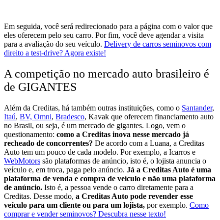
Em seguida, você será redirecionado para a página com o valor que
eles oferecem pelo seu carro. Por fim, você deve agendar a visita
para a avaliação do seu veículo.
Delivery de carros seminovos com
direito a test-drive? Agora existe!
A competição no mercado auto brasileiro é
de GIGANTES
Além da Creditas, há também outras instituições, como o
Santander
,
Itaú
,
BV, Omni
,
Bradesco
, Kavak que oferecem financiamento auto
no Brasil, ou seja, é um mercado de gigantes. Logo, vem o
questionamento:
como a Creditas inova nesse mercado já
recheado de concorrentes?
De acordo com a Luana, a Creditas
Auto tem um pouco de cada modelo. Por exemplo, a Icarros e
WebMotors
são plataformas de anúncio, isto é, o lojista anuncia o
veículo e, em troca, paga pelo anúncio.
Já a Creditas Auto é uma
plataforma de venda e compra de veículo e não uma plataforma
de anúncio.
Isto é, a pessoa vende o carro diretamente para a
Creditas.
Desse modo,
a Creditas Auto pode revender esse
veículo para um cliente ou para um lojista,
por exemplo.
Como
comprar e vender seminovos? Descubra nesse texto!