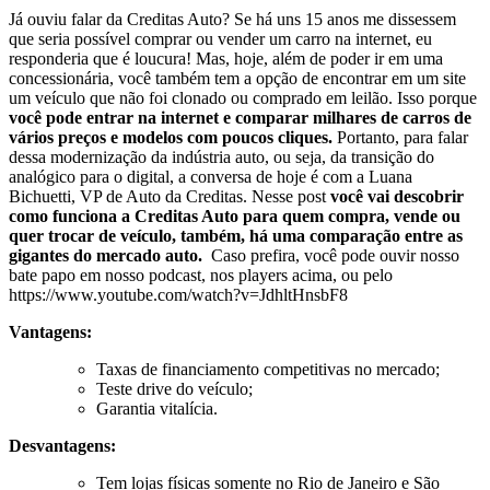
Já ouviu falar da Creditas Auto?
Se há uns 15 anos me dissessem
que seria possível comprar ou vender um carro na internet, eu
responderia que é loucura!
Mas, hoje, além de poder ir em uma
concessionária, você também tem a opção de encontrar em um site
um veículo que não foi clonado ou comprado em leilão. Isso porque
você pode entrar na internet e comparar milhares de carros de
vários preços e modelos com poucos cliques.
Portanto, para falar
dessa modernização da indústria auto, ou seja, da transição do
analógico para o digital, a conversa de hoje é com a Luana
Bichuetti, VP de Auto da Creditas. Nesse post
você vai descobrir
como funciona a Creditas Auto para quem compra, vende ou
quer trocar de veículo, também, há uma comparação entre as
gigantes do mercado auto.
Caso prefira, você pode ouvir nosso
bate papo em nosso podcast, nos players acima, ou pelo
https://www.youtube.com/watch?v=JdhltHnsbF8
Vantagens:
Taxas de financiamento competitivas no mercado;
Teste drive do veículo;
Garantia vitalícia.
Desvantagens:
Tem lojas físicas somente no Rio de Janeiro e São