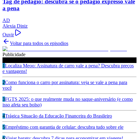
Tag de pedágio: descubra se o pedágio expresso vale
a pena
AD
Alexia Diniz
Ouvir
Voltar para todos os episodios
Publicidade
Ouça também
1
Localiza Meoo: Assinatura de carro vale a pena? Descubra preços
e vantagens!
2
Como funciona o carro por assinatura: veja se vale a pena para
você
3
FGTS 2025: o que realmente muda no saque-aniversário (e como
isso afeta seu bolso)
4
Trágica Situação da Educação Financeira do Brasileiro
5
Empréstimo com garantia de celular: descubra tudo sobre ele
6
Viajar barato: descubra 7 dicas para economizar em viagens!