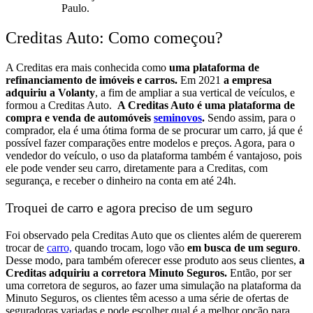
Paulo.
Creditas Auto: Como começou?
A Creditas era mais conhecida como
uma plataforma de
refinanciamento de imóveis e carros.
E
m 2021
a empresa
adquiriu a Volanty
, a fim de ampliar a sua vertical de veículos, e
formou a Creditas Auto.
A Creditas Auto é uma plataforma de
compra e venda de automóveis
seminovos
.
Sendo assim, para o
comprador, ela é uma ótima forma de se procurar um carro, já que é
possível fazer comparações entre modelos e preços.
Agora, para o
vendedor do veículo, o uso da plataforma também é vantajoso, pois
ele pode vender seu carro, diretamente para a Creditas, com
segurança, e receber o dinheiro na conta em até 24h.
Troquei de carro e agora preciso de um seguro
Foi observado pela Creditas Auto que os clientes além de quererem
trocar de
carro,
quando trocam, logo vão
em busca de um seguro
.
Desse modo, para também oferecer esse produto aos seus clientes,
a
Creditas adquiriu a corretora Minuto Seguros.
Então, por ser
uma corretora de seguros, ao fazer uma simulação na plataforma da
Minuto Seguros, os clientes têm acesso a uma série de ofertas de
seguradoras variadas e pode escolher qual é a melhor opção para