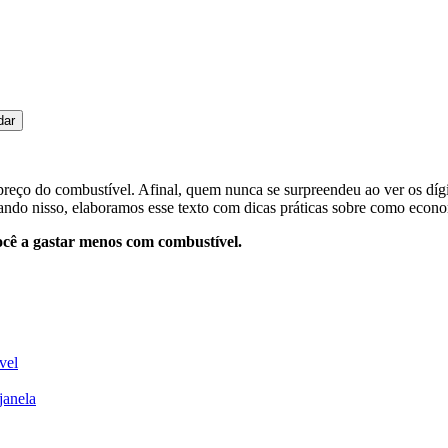
dar
preço do combustível. Afinal, quem nunca se surpreendeu ao ver os dí
ando nisso, elaboramos esse texto com dicas práticas sobre como econo
ocê a gastar menos com combustível.
vel
janela