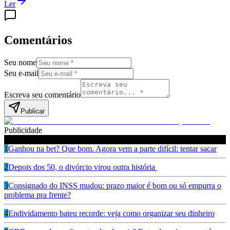
Ler
Comentários
Seu nome
Seu e-mail
Escreva seu comentário
Publicar
Publicidade
Leia também
1
Ganhou na bet? Que bom. Agora vem a parte difícil: tentar sacar
2
Depois dos 50, o divórcio virou outra história
3
Consignado do INSS mudou: prazo maior é bom ou só empurra o
problema pra frente?
4
Endividamento bateu recorde: veja como organizar seu dinheiro