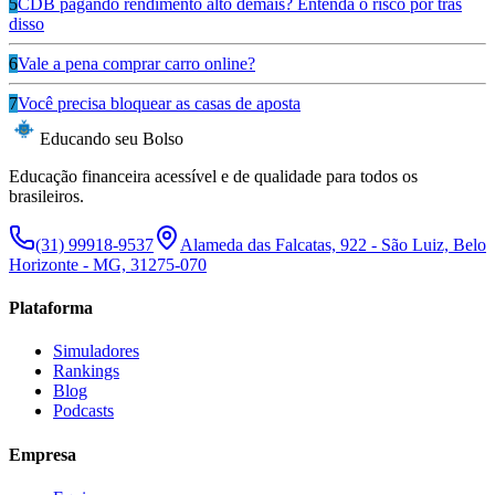
5
CDB pagando rendimento alto demais? Entenda o risco por trás
disso
6
Vale a pena comprar carro online?
7
Você precisa bloquear as casas de aposta
Educando seu Bolso
Educação financeira acessível e de qualidade para todos os
brasileiros.
(31) 99918-9537
Alameda das Falcatas, 922 - São Luiz, Belo
Horizonte - MG, 31275-070
Plataforma
Simuladores
Rankings
Blog
Podcasts
Empresa